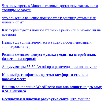
Что посмотреть в Минске: главные достопримечательности
столицы Беларуси
Что влияет на решение пользователя: рейтинг, отзывы или
личный опыт
Как формируются пользовательские рейтинги и можно ли им
доверять
Певица Дуа Липа вернулась на сцену после перерыва и
анонсировала тур
Рианна смещает фокус: музыка уходит на второй план,
бизнес — на первый
Аккумуляторы 55-59 Ач обзор и рекомендации по покупке
Как выбрать офисные кресла: комфорт и стиль на
рабочем месте
Вышло обновление WordPress: как оно влияет на рекламу
и SEO бизнеса
Бесплатная и платная раскрутка сайта, что лучше?