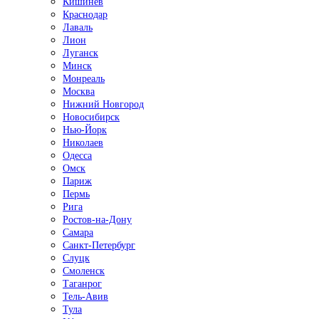
Кишинёв
Краснодар
Лаваль
Лион
Луганск
Минск
Монреаль
Москва
Нижний Новгород
Новосибирск
Нью-Йорк
Николаев
Одесса
Омск
Париж
Пермь
Рига
Ростов-на-Дону
Самара
Санкт-Петербург
Слуцк
Смоленск
Таганрог
Тель-Авив
Тула