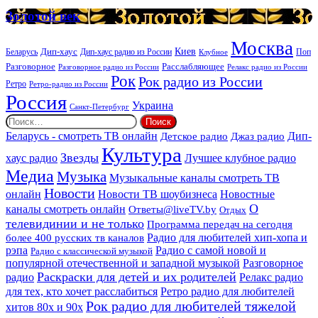
услуг
Золотой
Золотой век
век
Москва
Киев
Дип-хаус
Беларусь
Дип-хаус радио из России
Клубное
Поп
Расслабляющее
Разговорное
Разговорное радио из России
Релакс радио из России
Рок
Рок радио из России
Ретро
Ретро-радио из России
Россия
Украина
Санкт-Петербург
Найти:
Дип-
Беларусь - смотреть ТВ онлайн
Джаз радио
Детское радио
Культура
Звезды
хаус радио
Лучшее клубное радио
Медиа
Музыка
Музыкальные каналы смотреть ТВ
Новости
онлайн
Новости ТВ шоубизнеса
Новостные
О
каналы смотреть онлайн
Ответы@liveTV.by
Отдых
телевидинии и не только
Программа передач на сегодня
более 400 русских тв каналов
Радио для любителей хип-хопа и
рэпа
Радио с самой новой и
Радио с классической музыкой
популярной отечественной и западной музыкой
Разговорное
Раскраски для детей и их родителей
Релакс радио
радио
для тех, кто хочет расслабиться
Ретро радио для любителей
Рок радио для любителей тяжелой
хитов 80х и 90х