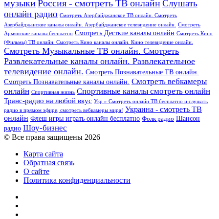
Россия - смотреть ТВ онлайн
музыки
Слушать
онлайн радио
Смотреть Азербайджанское ТВ онлайн. Смотреть
Азербайджанские каналы онлайн. Азербайджанское телевидение онлайн.
Смотреть
Смотреть Десткие каналы онлайн
Армянские каналы бесплатно
Смотреть Кино
(Фильмы) ТВ онлайн. Смотреть Кино каналы онлайн. Кино телевидение онлайн.
Смотреть Музыкальные ТВ онлайн. Смотреть
Развлекательные каналы онлайн. Развлекательное
телевидение онлайн.
Смотреть Познавательные ТВ онлайн.
Смотреть вебкамеры
Смотреть Познавательные каналы онлайн.
онлайн
Спортивные каналы смотреть онлайн
Спортивная жизнь
Транс-радио на любой вкус
Укр » Смотреть онлайн ТВ бесплатно и слушать
Украина - смотреть ТВ
радио в прямом эфире, смотреть вебкамеры мира!
онлайн
Шансон
Флеш игры играть онлайн бесплатно
Фолк радио
Шоу-бизнес
радио
© Все права защищены 2026
Карта сайта
Обратная связь
О сайте
Политика конфиденциальности
Facebook
Twitter
YouTube