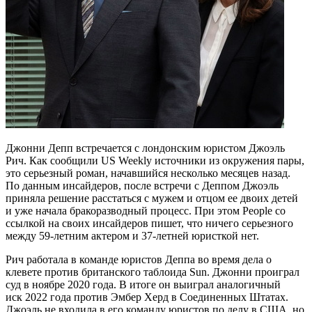
Джонни Депп встречается с лондонским юристом Джоэль
Рич. Как сообщили US Weekly источники из окружения пары,
это серьезный роман, начавшийся несколько месяцев назад.
По данным инсайдеров, после встречи с Деппом Джоэль
приняла решение расстаться с мужем и отцом ее двоих детей
и уже начала бракоразводный процесс. При этом People со
ссылкой на своих инсайдеров пишет, что ничего серьезного
между 59-летним актером и 37-летней юристкой нет.
Рич работала в команде юристов Деппа во время дела о
клевете против британского таблоида Sun. Джонни проиграл
суд в ноябре 2020 года. В итоге он выиграл аналогичный
иск 2022 года против Эмбер Херд в Соединенных Штатах.
Джоэль не входила в его команду юристов по делу в США, но