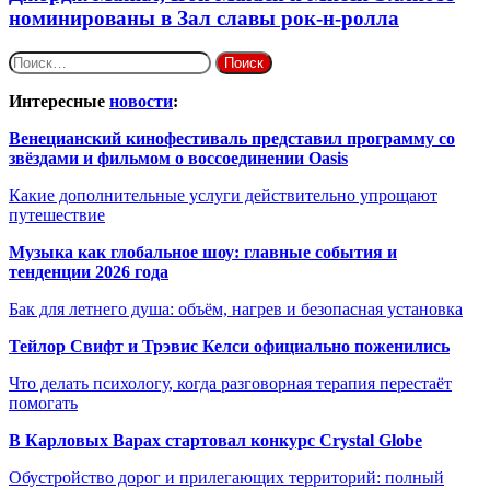
номинированы в Зал славы рок-н-ролла
Найти:
Интересные
новости
:
Венецианский кинофестиваль представил программу со
звёздами и фильмом о воссоединении Oasis
Какие дополнительные услуги действительно упрощают
путешествие
Музыка как глобальное шоу: главные события и
тенденции 2026 года
Бак для летнего душа: объём, нагрев и безопасная установка
Тейлор Свифт и Трэвис Келси официально поженились
Что делать психологу, когда разговорная терапия перестаёт
помогать
В Карловых Варах стартовал конкурс Crystal Globe
Обустройство дорог и прилегающих территорий: полный