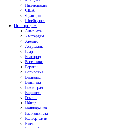
Молдова
Нидерланды
США
Франция
Швейцария
По городам
Алма-Ата
Амстердам
Ареццо
Астрахань
Баар
Белгород
Березники
Берлин
Борисовка
Вильнюс
Винница
Волгоград
Воронеж
Гомель
Ибица
Йошкар-Ола
Калининград
Калвер-Сити
Киев