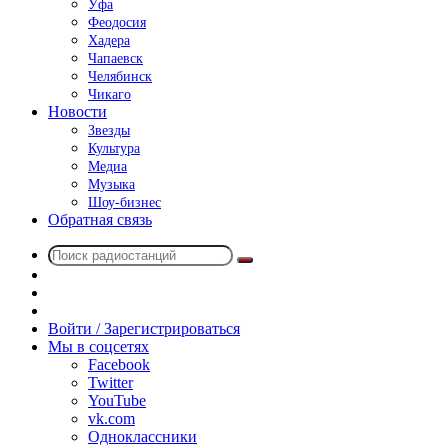
Уфа
Феодосия
Хадера
Чапаевск
Челябинск
Чикаго
Новости
Звезды
Культура
Медиа
Музыка
Шоу-бизнес
Обратная связь
Поиск
Switch
радиостанций
skin
Sidebar
Случайное
радио
Войти / Зарегистрироваться
Мы в соцсетях
Facebook
Twitter
YouTube
vk.com
Одноклассники