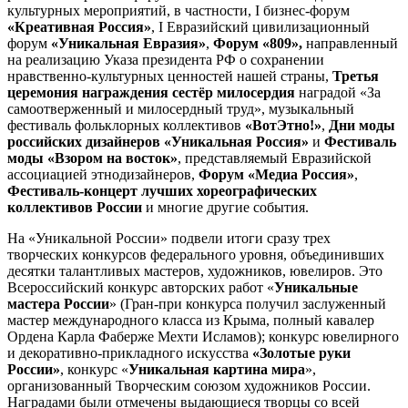
культурных мероприятий, в частности, I бизнес-форум
«Креативная Россия»
, I Евразийский цивилизационный
форум
«Уникальная Евразия»
,
Форум «809»,
направленный
на реализацию Указа президента РФ о сохранении
нравственно-культурных ценностей нашей страны,
Третья
церемония награждения сестёр милосердия
наградой «За
самоотверженный и милосердный труд», музыкальный
фестиваль фольклорных коллективов
«ВотЭтно!»
,
Дни моды
российских дизайнеров «Уникальная Россия»
и
Фестиваль
моды «Взором на восток»
, представляемый Евразийской
ассоциацией этнодизайнеров,
Форум «Медиа Россия»
,
Фестиваль-концерт лучших хореографических
коллективов России
и многие другие события.
На «Уникальной России» подвели итоги сразу трех
творческих конкурсов федерального уровня, объединивших
десятки талантливых мастеров, художников, ювелиров. Это
Всероссийский конкурс авторских работ «
Уникальные
мастера России
» (Гран-при конкурса получил заслуженный
мастер международного класса из Крыма, полный кавалер
Ордена Карла Фаберже Мехти Исламов); конкурс ювелирного
и декоративно-прикладного искусства
«Золотые руки
России»
, конкурс «
Уникальная картина мира
»,
организованный Творческим союзом художников России.
Наградами были отмечены выдающиеся творцы со всей