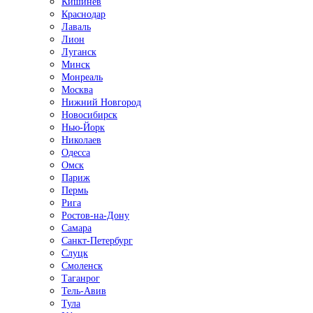
Кишинёв
Краснодар
Лаваль
Лион
Луганск
Минск
Монреаль
Москва
Нижний Новгород
Новосибирск
Нью-Йорк
Николаев
Одесса
Омск
Париж
Пермь
Рига
Ростов-на-Дону
Самара
Санкт-Петербург
Слуцк
Смоленск
Таганрог
Тель-Авив
Тула