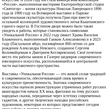
«Россия», выполненная мастерами Екатеринбургской студии
«Святогор» – копия скульптуры Николая Лаверецкого 1896
года (в 1900 году на Всемирной выставке в Париже
оригинальная скульптура получила Гран-при вместе с
остальной коллекцией художественного литья Кыштымского
горного округа). В Гостином дворе можно было также
увидеть и работы, которые становились символами
«Уникальной России» в 2022 году (макет Храма Василия
Блаженного, выполненный Гаиком Алексаняном) и в 2023
году (Пасхальное яйцо, посвящённое 800-летию со дня
рождения Александра Невского, созданное Сергеем
Коломийцевым и Дмитрием Котляревским). Своё почетное
место эти работы заняли в Галерее шедевров современного
ювелирного искусства, расположившейся в центральной
части выставочного пространства.
Выставка «Уникальная Россия» — это живой сплав традиций
и современности, обеспечивающий связь времен и
культурную преемственность. Знатоки современного
искусства оценили реконструкцию утраченных работ русских
авангардистов начала ХХ века, фантазии на тему русских
народных сказок, переданные через эстетику современных
гаджетов, и другие творческие находки российских
художников, некоторые из которых представляют сегодня
свои работы в лучших музеях мира.