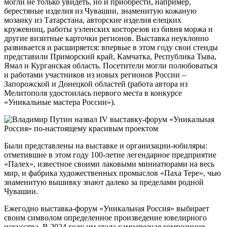
могли не только увидеть, но и приобрести, например,
берестяные изделия из Чувашии, знаменитую кожаную
мозаику из Татарстана, авторские изделия елецких
кружевниц, работы уэленских косторезов из бивня моржа и
другие визитные карточки регионов. Выставка неуклонно
развивается и расширяется: впервые в этом году свои стенды
представили Приморский край, Камчатка, Республика Тыва,
Ямал и Курганская область. Посетители могли полюбоваться
и работами участников из новых регионов России –
Запорожской и Донецкой областей (работа автора из
Мелитополя удостоилась первого места в конкурсе
«Уникальные мастера России»).
Были представлены на выставке и организации-юбиляры:
отметившие в этом году 100-летие легендарное предприятие
«Палех», известное своими лаковыми миниатюрами на весь
мир, и фабрика художественных промыслов «Паха Тере», чью
знаменитую вышивку знают далеко за пределами родной
Чувашии.
Ежегодно выставка-форум «Уникальная Россия» выбирает
своим символом определенное произведение ювелирного
искусства. В 2024 году им стала камнерезная композиция