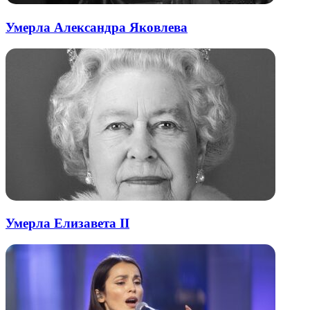
Умерла Александра Яковлева
Умерла Елизавета II