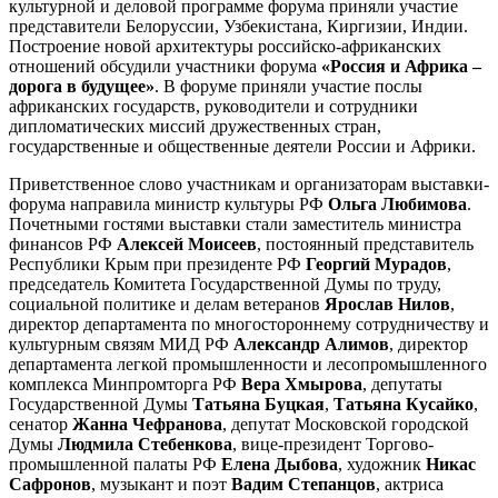
культурной и деловой программе форума приняли участие
представители Белоруссии, Узбекистана, Киргизии, Индии.
Построение новой архитектуры российско-африканских
отношений обсудили участники форума
«Россия и Африка –
дорога в будущее»
. В форуме приняли участие послы
африканских государств, руководители и сотрудники
дипломатических миссий дружественных стран,
государственные и общественные деятели России и Африки.
Приветственное слово участникам и организаторам выставки-
форума направила министр культуры РФ
Ольга Любимова
.
Почетными гостями выставки стали заместитель министра
финансов РФ
Алексей Моисеев
, постоянный представитель
Республики Крым при президенте РФ
Георгий Мурадов
,
председатель Комитета Государственной Думы по труду,
социальной политике и делам ветеранов
Ярослав Нилов
,
директор департамента по многостороннему сотрудничеству и
культурным связям МИД РФ
Александр Алимов
, директор
департамента легкой промышленности и лесопромышленного
комплекса Минпромторга РФ
Вера Хмырова
, депутаты
Государственной Думы
Татьяна Буцкая
,
Татьяна Кусайко
,
сенатор
Жанна Чефранова
, депутат Московской городской
Думы
Людмила Стебенкова
, вице-президент Торгово-
промышленной палаты РФ
Елена Дыбова
, художник
Никас
Сафронов
, музыкант и поэт
Вадим Степанцов
, актриса