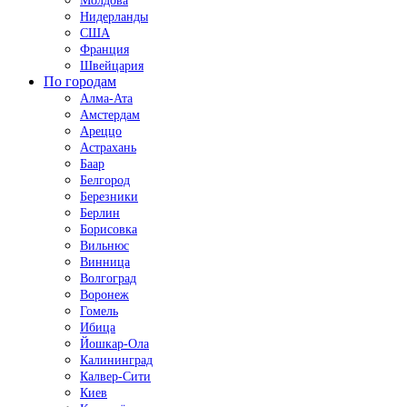
Молдова
Нидерланды
США
Франция
Швейцария
По городам
Алма-Ата
Амстердам
Ареццо
Астрахань
Баар
Белгород
Березники
Берлин
Борисовка
Вильнюс
Винница
Волгоград
Воронеж
Гомель
Ибица
Йошкар-Ола
Калининград
Калвер-Сити
Киев