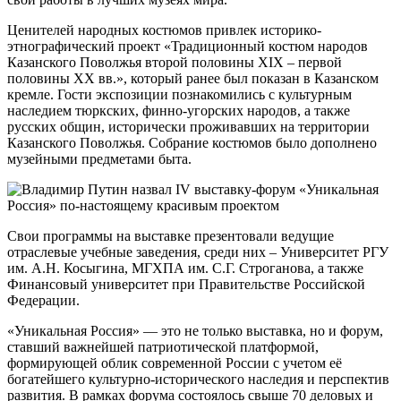
Ценителей народных костюмов привлек историко-
этнографический проект «Традиционный костюм народов
Казанского Поволжья второй половины XIX – первой
половины XX вв.», который ранее был показан в Казанском
кремле. Гости экспозиции познакомились с культурным
наследием тюркских, финно-угорских народов, а также
русских общин, исторически проживавших на территории
Казанского Поволжья. Собрание костюмов было дополнено
музейными предметами быта.
Свои программы на выставке презентовали ведущие
отраслевые учебные заведения, среди них – Университет РГУ
им. А.Н. Косыгина, МГХПА им. С.Г. Строганова, а также
Финансовый университет при Правительстве Российской
Федерации.
«Уникальная Россия» — это не только выставка, но и форум,
ставший важнейшей патриотической платформой,
формирующей облик современной России с учетом её
богатейшего культурно-исторического наследия и перспектив
развития. В рамках форума состоялось свыше 70 деловых и