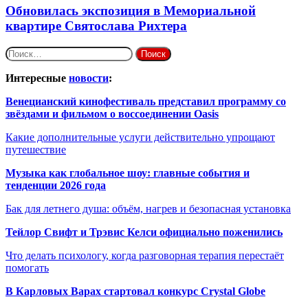
Обновилась экспозиция в Мемориальной
квартире Святослава Рихтера
Найти:
Интересные
новости
:
Венецианский кинофестиваль представил программу со
звёздами и фильмом о воссоединении Oasis
Какие дополнительные услуги действительно упрощают
путешествие
Музыка как глобальное шоу: главные события и
тенденции 2026 года
Бак для летнего душа: объём, нагрев и безопасная установка
Тейлор Свифт и Трэвис Келси официально поженились
Что делать психологу, когда разговорная терапия перестаёт
помогать
В Карловых Варах стартовал конкурс Crystal Globe