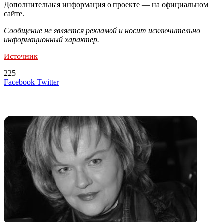
Дополнительная информация о проекте — на официальном
сайте.
Сообщение не является рекламой и носит исключительно
информационный характер.
Источник
225
LinkedIn
Tumblr
Reddit
Вконтакте
Одноклассники
Skype
Messenger
Messenger
WhatsApp
Telegram
Viber
Line
Поделиться
Печатать
Facebook
Twitter
через
электронную
Похожие радио
почту