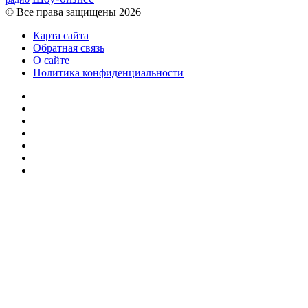
© Все права защищены 2026
Карта сайта
Обратная связь
О сайте
Политика конфиденциальности
Facebook
Twitter
YouTube
vk.com
Одноклассники
Telegram
RSS
Кнопка
«Наверх»