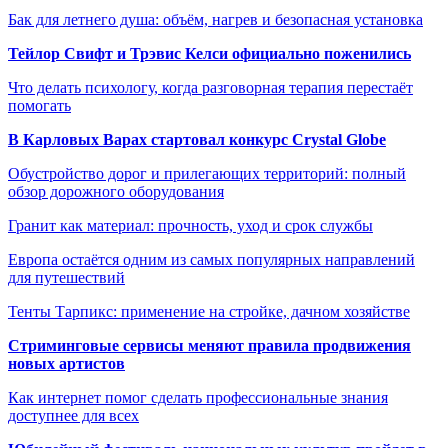
Бак для летнего душа: объём, нагрев и безопасная установка
Тейлор Свифт и Трэвис Келси официально поженились
Что делать психологу, когда разговорная терапия перестаёт
помогать
В Карловых Варах стартовал конкурс Crystal Globe
Обустройство дорог и прилегающих территорий: полный
обзор дорожного оборудования
Гранит как материал: прочность, уход и срок службы
Европа остаётся одним из самых популярных направлений
для путешествий
Тенты Тарпикс: применение на стройке, дачном хозяйстве
Стриминговые сервисы меняют правила продвижения
новых артистов
Как интернет помог сделать профессиональные знания
доступнее для всех