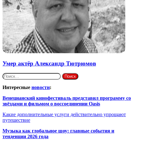
Умер актёр Александр Тютрюмов
Найти:
Интересные
новости
:
Венецианский кинофестиваль представил программу со
звёздами и фильмом о воссоединении Oasis
Какие дополнительные услуги действительно упрощают
путешествие
Музыка как глобальное шоу: главные события и
тенденции 2026 года