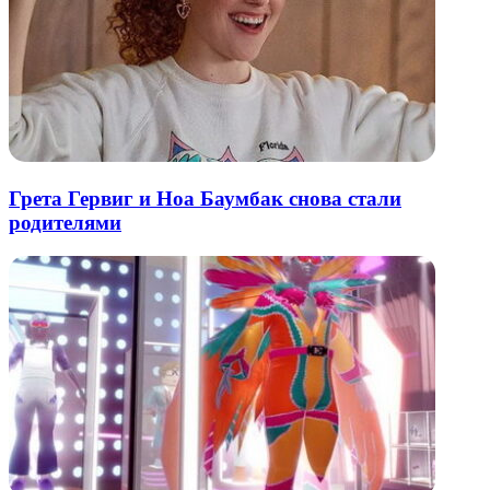
Грета Гервиг и Ноа Баумбак снова стали
родителями