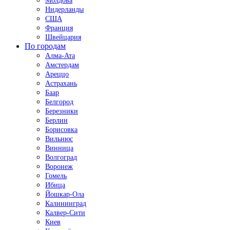
Молдова
Нидерланды
США
Франция
Швейцария
По городам
Алма-Ата
Амстердам
Ареццо
Астрахань
Баар
Белгород
Березники
Берлин
Борисовка
Вильнюс
Винница
Волгоград
Воронеж
Гомель
Ибица
Йошкар-Ола
Калининград
Калвер-Сити
Киев