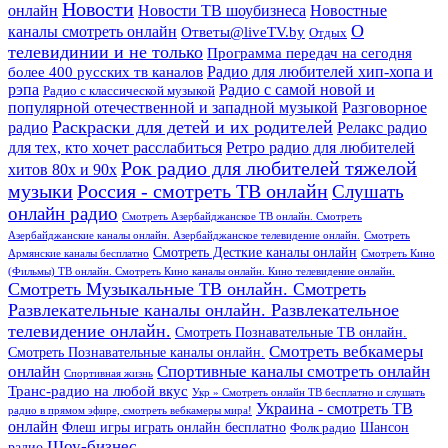
Новости
онлайн
Новости ТВ шоубизнеса
Новостные
О
каналы смотреть онлайн
Ответы@liveTV.by
Отдых
телевидинии и не только
Программа передач на сегодня
более 400 русских тв каналов
Радио для любителей хип-хопа и
рэпа
Радио с самой новой и
Радио с классической музыкой
популярной отечественной и западной музыкой
Разговорное
Раскраски для детей и их родителей
Релакс радио
радио
для тех, кто хочет расслабиться
Ретро радио для любителей
Рок радио для любителей тяжелой
хитов 80х и 90х
Россия - смотреть ТВ онлайн
музыки
Слушать
онлайн радио
Смотреть Азербайджанское ТВ онлайн. Смотреть
Азербайджанские каналы онлайн. Азербайджанское телевидение онлайн.
Смотреть
Смотреть Десткие каналы онлайн
Армянские каналы бесплатно
Смотреть Кино
(Фильмы) ТВ онлайн. Смотреть Кино каналы онлайн. Кино телевидение онлайн.
Смотреть Музыкальные ТВ онлайн. Смотреть
Развлекательные каналы онлайн. Развлекательное
телевидение онлайн.
Смотреть Познавательные ТВ онлайн.
Смотреть вебкамеры
Смотреть Познавательные каналы онлайн.
онлайн
Спортивные каналы смотреть онлайн
Спортивная жизнь
Транс-радио на любой вкус
Укр » Смотреть онлайн ТВ бесплатно и слушать
Украина - смотреть ТВ
радио в прямом эфире, смотреть вебкамеры мира!
онлайн
Шансон
Флеш игры играть онлайн бесплатно
Фолк радио
Шоу-бизнес
радио