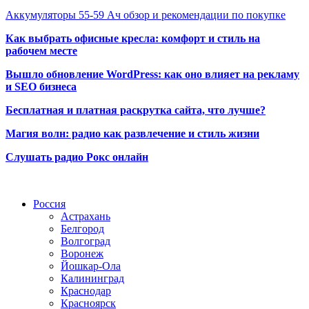
Аккумуляторы 55-59 Ач обзор и рекомендации по покупке
Как выбрать офисные кресла: комфорт и стиль на
рабочем месте
Вышло обновление WordPress: как оно влияет на рекламу
и SEO бизнеса
Бесплатная и платная раскрутка сайта, что лучше?
Магия волн: радио как развлечение и стиль жизни
Слушать радио Рокс онлайн
Радио по странам
Россия
Астрахань
Белгород
Волгоград
Воронеж
Йошкар-Ола
Калининград
Краснодар
Красноярск