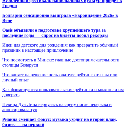
Юбилейный фестиваль национальных культур пройдет в
Гродно
Болгария сенсационно выиграла «Евровидение-2026» в
Вене
Oasis объявили о подготовке крупнейшего тура за
последние годы — спрос на билеты побил рекорды
Идеи для детского дня рождения: как превратить обычный
праздник в настоящее приключение
Что посмотреть в Минске: главные достопримечательности
столицы Беларуси
Что влияет на решение пользователя: рейтинг, отзывы или
личный опыт
Как формируются пользовательские рейтинги и можно ли им
доверять
Певица Дуа Липа вернулась на сцену после перерыва и
анонсировала тур
Рианна смещает фокус: музыка уходит на второй план,
бизнес — на первый