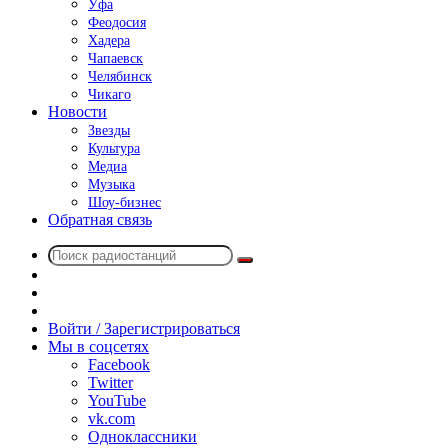
Уфа
Феодосия
Хадера
Чапаевск
Челябинск
Чикаго
Новости
Звезды
Культура
Медиа
Музыка
Шоу-бизнес
Обратная связь
Поиск
Switch
радиостанций
skin
Sidebar
Случайное
радио
Войти / Зарегистрироваться
Мы в соцсетях
Facebook
Twitter
YouTube
vk.com
Одноклассники