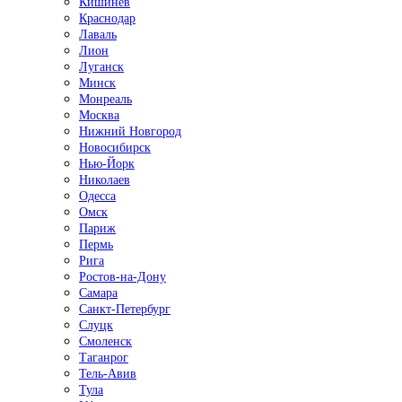
Кишинёв
Краснодар
Лаваль
Лион
Луганск
Минск
Монреаль
Москва
Нижний Новгород
Новосибирск
Нью-Йорк
Николаев
Одесса
Омск
Париж
Пермь
Рига
Ростов-на-Дону
Самара
Санкт-Петербург
Слуцк
Смоленск
Таганрог
Тель-Авив
Тула