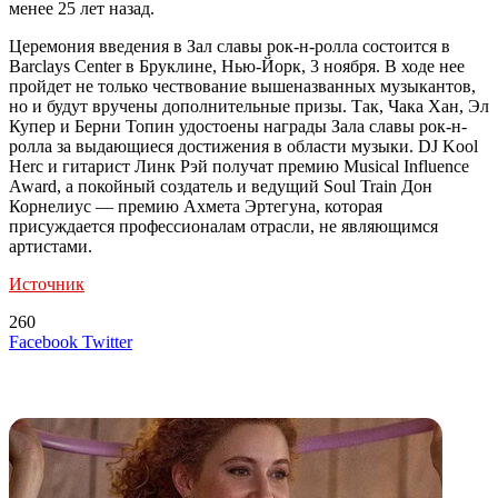
менее 25 лет назад.
Церемония введения в Зал славы рок-н-ролла состоится в
Barclays Center в Бруклине, Нью-Йорк, 3 ноября. В ходе нее
пройдет не только чествование вышеназванных музыкантов,
но и будут вручены дополнительные призы. Так, Чака Хан, Эл
Купер и Берни Топин удостоены награды Зала славы рок-н-
ролла за выдающиеся достижения в области музыки. DJ Kool
Herc и гитарист Линк Рэй получат премию Musical Influence
Award, а покойный создатель и ведущий Soul Train Дон
Корнелиус — премию Ахмета Эртегуна, которая
присуждается профессионалам отрасли, не являющимся
артистами.
Источник
260
LinkedIn
Tumblr
Reddit
Вконтакте
Одноклассники
Skype
Messenger
Messenger
WhatsApp
Telegram
Viber
Line
Поделиться
Печатать
Facebook
Twitter
через
электронную
Похожие радио
почту