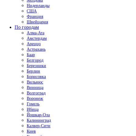
Молдова
Нидерланды
США
Франция
Швейцария
По городам
Алма-Ата
Амстердам
Ареццо
Астрахань
Баар
Белгород
Березники
Берлин
Борисовка
Вильнюс
Винница
Волгоград
Воронеж
Гомель
Ибица
Йошкар-Ола
Калининград
Калвер-Сити
Киев