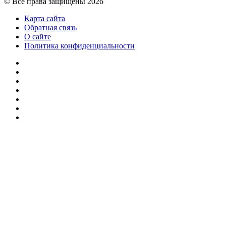
© Все права защищены 2026
Карта сайта
Обратная связь
О сайте
Политика конфиденциальности
Facebook
Twitter
YouTube
vk.com
Одноклассники
Telegram
RSS
Кнопка
«Наверх»