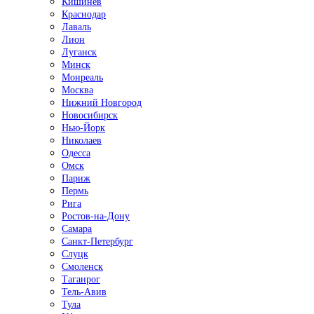
Кишинёв
Краснодар
Лаваль
Лион
Луганск
Минск
Монреаль
Москва
Нижний Новгород
Новосибирск
Нью-Йорк
Николаев
Одесса
Омск
Париж
Пермь
Рига
Ростов-на-Дону
Самара
Санкт-Петербург
Слуцк
Смоленск
Таганрог
Тель-Авив
Тула