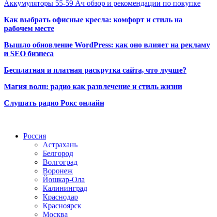
Аккумуляторы 55-59 Ач обзор и рекомендации по покупке
Как выбрать офисные кресла: комфорт и стиль на
рабочем месте
Вышло обновление WordPress: как оно влияет на рекламу
и SEO бизнеса
Бесплатная и платная раскрутка сайта, что лучше?
Магия волн: радио как развлечение и стиль жизни
Слушать радио Рокс онлайн
Радио по странам
Россия
Астрахань
Белгород
Волгоград
Воронеж
Йошкар-Ола
Калининград
Краснодар
Красноярск
Москва