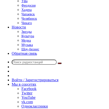
Уфа
Феодосия
Хадера
Чапаевск
Челябинск
Чикаго
Новости
Звезды
Культура
Медиа
Музыка
Шоу-бизнес
Обратная связь
Поиск
Switch
радиостанций
skin
Sidebar
Случайное
радио
Войти / Зарегистрироваться
Мы в соцсетях
Facebook
Twitter
YouTube
vk.com
Одноклассники