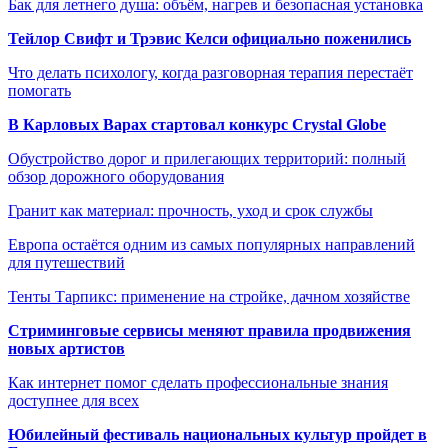
Бак для летнего душа: объём, нагрев и безопасная установка
Тейлор Свифт и Трэвис Келси официально поженились
Что делать психологу, когда разговорная терапия перестаёт
помогать
В Карловых Варах стартовал конкурс Crystal Globe
Обустройство дорог и прилегающих территорий: полный
обзор дорожного оборудования
Гранит как материал: прочность, уход и срок службы
Европа остаётся одним из самых популярных направлений
для путешествий
Тенты Тарпикс: применение на стройке, дачном хозяйстве
Стриминговые сервисы меняют правила продвижения
новых артистов
Как интернет помог сделать профессиональные знания
доступнее для всех
Юбилейный фестиваль национальных культур пройдет в