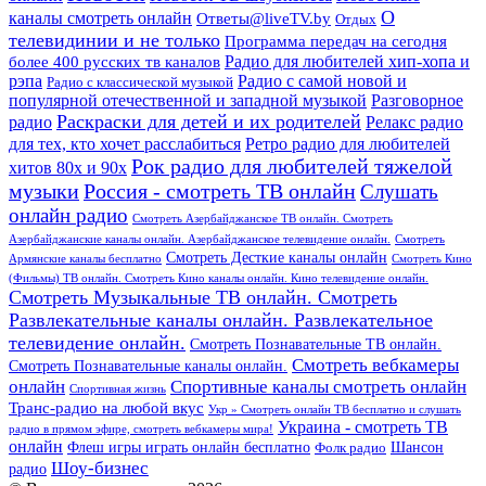
О
каналы смотреть онлайн
Ответы@liveTV.by
Отдых
телевидинии и не только
Программа передач на сегодня
более 400 русских тв каналов
Радио для любителей хип-хопа и
рэпа
Радио с самой новой и
Радио с классической музыкой
популярной отечественной и западной музыкой
Разговорное
Раскраски для детей и их родителей
Релакс радио
радио
для тех, кто хочет расслабиться
Ретро радио для любителей
Рок радио для любителей тяжелой
хитов 80х и 90х
Россия - смотреть ТВ онлайн
музыки
Слушать
онлайн радио
Смотреть Азербайджанское ТВ онлайн. Смотреть
Азербайджанские каналы онлайн. Азербайджанское телевидение онлайн.
Смотреть
Смотреть Десткие каналы онлайн
Армянские каналы бесплатно
Смотреть Кино
(Фильмы) ТВ онлайн. Смотреть Кино каналы онлайн. Кино телевидение онлайн.
Смотреть Музыкальные ТВ онлайн. Смотреть
Развлекательные каналы онлайн. Развлекательное
телевидение онлайн.
Смотреть Познавательные ТВ онлайн.
Смотреть вебкамеры
Смотреть Познавательные каналы онлайн.
онлайн
Спортивные каналы смотреть онлайн
Спортивная жизнь
Транс-радио на любой вкус
Укр » Смотреть онлайн ТВ бесплатно и слушать
Украина - смотреть ТВ
радио в прямом эфире, смотреть вебкамеры мира!
онлайн
Шансон
Флеш игры играть онлайн бесплатно
Фолк радио
Шоу-бизнес
радио