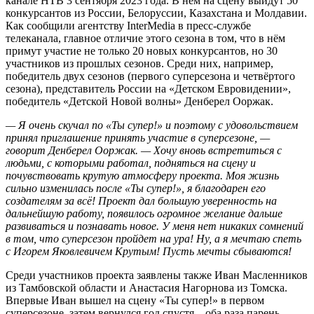
канале НТВ 3 сентября 2023 года. В нем на сцену выйдут 50
конкурсантов из России, Белоруссии, Казахстана и Молдавии.
Как сообщили агентству InterMedia в пресс-службе
телеканала, главное отличие этого сезона в том, что в нём
примут участие не только 20 новых конкурсантов, но 30
участников из прошлых сезонов. Среди них, например,
победитель двух сезонов (первого суперсезона и четвёртого
сезона), представитель России на «Детском Евровидении»,
победитель «Детской Новой волны» Денберел Ооржак.
— Я очень скучал по «Ты супер!» и поэтому с удовольствием
принял приглашение принять участие в суперсезоне, —
говорит Денберел Ооржак. — Хочу вновь встретиться с
людьми, с которыми работал, подняться на сцену и
почувствовать крутую атмосферу проекта. Моя жизнь
сильно изменилась после «Ты супер!», я благодарен его
создателям за всё! Проект дал большую уверенность на
дальнейшую работу, появилось огромное желание дальше
развиваться и познавать новое. У меня нет никаких сомнений
в том, что суперсезон пройдет на ура! Ну, а я мечтаю спеть
с Игорем Яковлевичем Крутым! Пусть мечты сбываются!
Среди участников проекта заявлены также Иван Масленников
из Тамбовской области и Анастасия Нагорнова из Томска.
Впервые Иван вышел на сцену «Ты супер!» в первом
суперсезоне, затем вернулся год спустя – оба раза парень