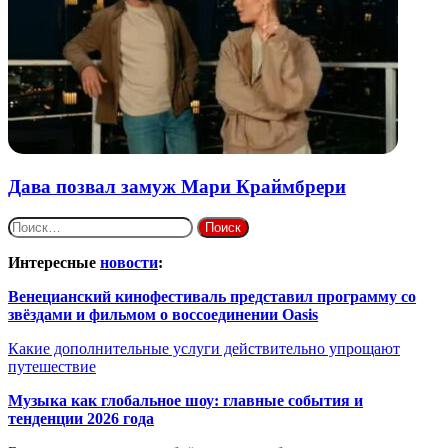
Дава позвал замуж Мари Краймбрери
Найти:
Интересные
новости
:
Венецианский кинофестиваль представил программу со
звёздами и фильмом о воссоединении Oasis
Какие дополнительные услуги действительно упрощают
путешествие
Музыка как глобальное шоу: главные события и
тенденции 2026 года