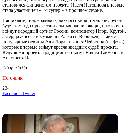
становился финалистом проекта. Настя Нагорнова впервые
стала участницей «Ты супер!» в прошлом сезоне.
Наставлять, поддерживать, давать советы и многое другое
будет команда профессиональных членов жюри, в которую
войдут народный артист России, композитор Игорь Крутой,
актёр, режиссёр и музыкант Алексей Воробьёв, а также
популярные певицы Ани Лорак и Люся Чеботина (на фото),
которые впервые займут кресла звездных судей проекта.
Ведущими проекта традиционно станут Вадим Такменёв и
Анастасия Пак.
Эфир в 20.20.
Источник
234
LinkedIn
Tumblr
Reddit
Вконтакте
Одноклассники
Skype
Messenger
Messenger
WhatsApp
Telegram
Viber
Line
Поделиться
Печатать
Facebook
Twitter
через
электронную
Похожие радио
почту