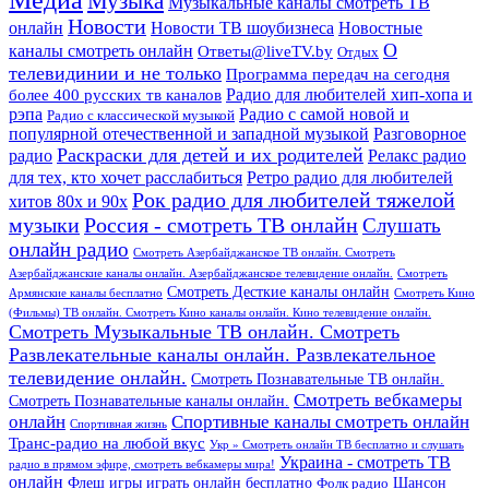
Медиа
Музыка
Музыкальные каналы смотреть ТВ
Новости
онлайн
Новости ТВ шоубизнеса
Новостные
О
каналы смотреть онлайн
Ответы@liveTV.by
Отдых
телевидинии и не только
Программа передач на сегодня
более 400 русских тв каналов
Радио для любителей хип-хопа и
рэпа
Радио с самой новой и
Радио с классической музыкой
популярной отечественной и западной музыкой
Разговорное
Раскраски для детей и их родителей
Релакс радио
радио
для тех, кто хочет расслабиться
Ретро радио для любителей
Рок радио для любителей тяжелой
хитов 80х и 90х
Россия - смотреть ТВ онлайн
музыки
Слушать
онлайн радио
Смотреть Азербайджанское ТВ онлайн. Смотреть
Азербайджанские каналы онлайн. Азербайджанское телевидение онлайн.
Смотреть
Смотреть Десткие каналы онлайн
Армянские каналы бесплатно
Смотреть Кино
(Фильмы) ТВ онлайн. Смотреть Кино каналы онлайн. Кино телевидение онлайн.
Смотреть Музыкальные ТВ онлайн. Смотреть
Развлекательные каналы онлайн. Развлекательное
телевидение онлайн.
Смотреть Познавательные ТВ онлайн.
Смотреть вебкамеры
Смотреть Познавательные каналы онлайн.
онлайн
Спортивные каналы смотреть онлайн
Спортивная жизнь
Транс-радио на любой вкус
Укр » Смотреть онлайн ТВ бесплатно и слушать
Украина - смотреть ТВ
радио в прямом эфире, смотреть вебкамеры мира!
онлайн
Шансон
Флеш игры играть онлайн бесплатно
Фолк радио