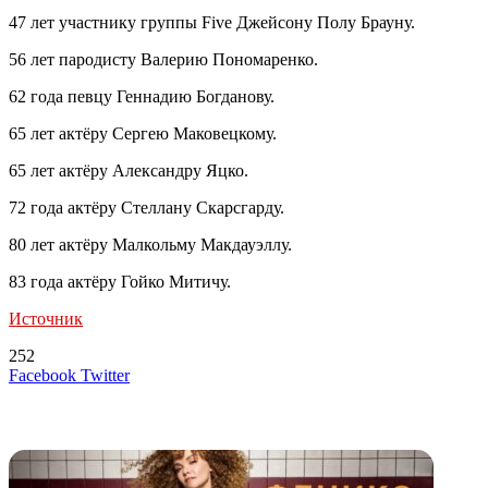
47 лет участнику группы Five Джейсону Полу Брауну.
56 лет пародисту Валерию Пономаренко.
62 года певцу Геннадию Богданову.
65 лет актёру Сергею Маковецкому.
65 лет актёру Александру Яцко.
72 года актёру Стеллану Скарсгарду.
80 лет актёру Малкольму Макдауэллу.
83 года актёру Гойко Митичу.
Источник
252
LinkedIn
Tumblr
Reddit
Вконтакте
Одноклассники
Skype
Messenger
Messenger
WhatsApp
Telegram
Viber
Line
Поделиться
Печатать
Facebook
Twitter
через
электронную
Похожие радио
почту