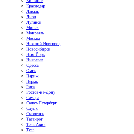
Кишинёв
Краснодар
Лаваль
Лион
Луганск
Минск
Монреаль
Москва
Нижний Новгород
Новосибирск
Нью-Йорк
Николаев
Одесса
Омск
Париж
Пермь
Рига
Ростов-на-Дону
Самара
Санкт-Петербург
Слуцк
Смоленск
Таганрог
Тель-Авив
Тула