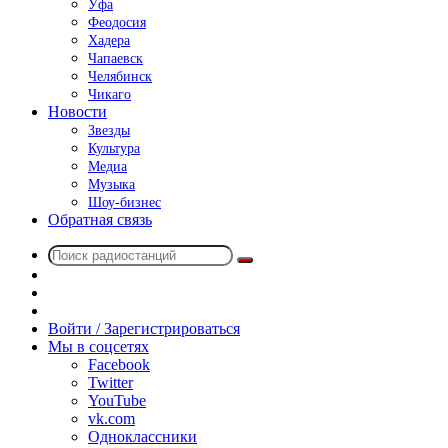
Уфа
Феодосия
Хадера
Чапаевск
Челябинск
Чикаго
Новости
Звезды
Культура
Медиа
Музыка
Шоу-бизнес
Обратная связь
Поиск
Switch
радиостанций
skin
Sidebar
Случайное
радио
Войти / Зарегистрироваться
Мы в соцсетях
Facebook
Twitter
YouTube
vk.com
Одноклассники