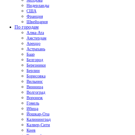
Молдова
Нидерланды
США
Франция
Швейцария
По городам
Алма-Ата
Амстердам
Ареццо
Астрахань
Баар
Белгород
Березники
Берлин
Борисовка
Вильнюс
Винница
Волгоград
Воронеж
Гомель
Ибица
Йошкар-Ола
Калининград
Калвер-Сити
Киев