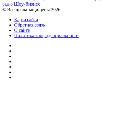
Шоу-бизнес
радио
© Все права защищены 2026
Карта сайта
Обратная связь
О сайте
Политика конфиденциальности
Facebook
Twitter
YouTube
vk.com
Одноклассники
Telegram
RSS
Кнопка
«Наверх»