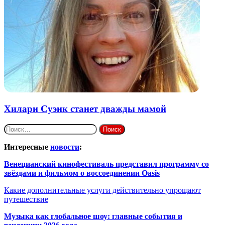
Хилари Суэнк станет дважды мамой
Найти:
Интересные
новости
:
Венецианский кинофестиваль представил программу со
звёздами и фильмом о воссоединении Oasis
Какие дополнительные услуги действительно упрощают
путешествие
Музыка как глобальное шоу: главные события и