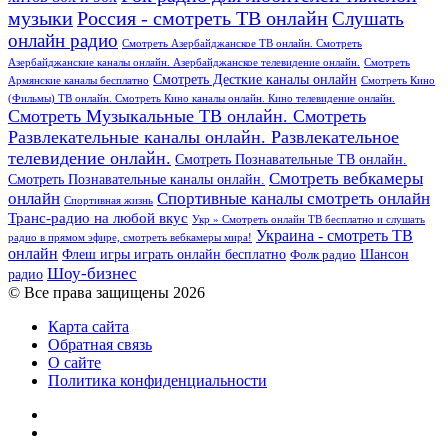
Россия - смотреть ТВ онлайн
музыки
Слушать
онлайн радио
Смотреть Азербайджанское ТВ онлайн. Смотреть
Азербайджанские каналы онлайн. Азербайджанское телевидение онлайн.
Смотреть
Смотреть Десткие каналы онлайн
Армянские каналы бесплатно
Смотреть Кино
(Фильмы) ТВ онлайн. Смотреть Кино каналы онлайн. Кино телевидение онлайн.
Смотреть Музыкальные ТВ онлайн. Смотреть
Развлекательные каналы онлайн. Развлекательное
телевидение онлайн.
Смотреть Познавательные ТВ онлайн.
Смотреть вебкамеры
Смотреть Познавательные каналы онлайн.
онлайн
Спортивные каналы смотреть онлайн
Спортивная жизнь
Транс-радио на любой вкус
Укр » Смотреть онлайн ТВ бесплатно и слушать
Украина - смотреть ТВ
радио в прямом эфире, смотреть вебкамеры мира!
онлайн
Шансон
Флеш игры играть онлайн бесплатно
Фолк радио
Шоу-бизнес
радио
© Все права защищены 2026
Карта сайта
Обратная связь
О сайте
Политика конфиденциальности
Facebook
Twitter