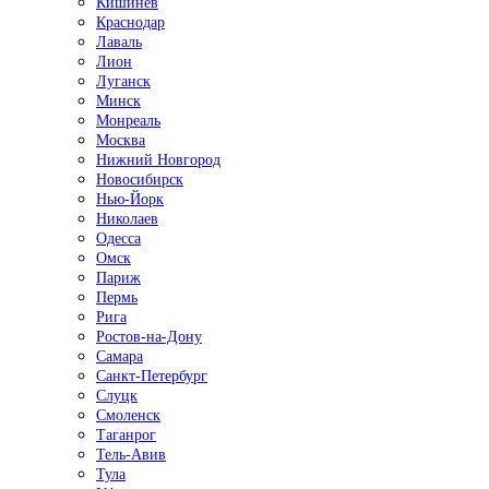
Кишинёв
Краснодар
Лаваль
Лион
Луганск
Минск
Монреаль
Москва
Нижний Новгород
Новосибирск
Нью-Йорк
Николаев
Одесса
Омск
Париж
Пермь
Рига
Ростов-на-Дону
Самара
Санкт-Петербург
Слуцк
Смоленск
Таганрог
Тель-Авив
Тула