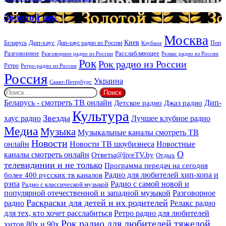
ритуальных
DEEP
услуг
Золотой
Золотой век
век
Москва
Киев
Дип-хаус
Беларусь
Дип-хаус радио из России
Клубное
Поп
Расслабляющее
Разговорное
Разговорное радио из России
Релакс радио из России
Рок
Рок радио из России
Ретро
Ретро-радио из России
Россия
Украина
Санкт-Петербург
Найти:
Дип-
Беларусь - смотреть ТВ онлайн
Джаз радио
Детское радио
Культура
Звезды
хаус радио
Лучшее клубное радио
Медиа
Музыка
Музыкальные каналы смотреть ТВ
Новости
онлайн
Новости ТВ шоубизнеса
Новостные
О
каналы смотреть онлайн
Ответы@liveTV.by
Отдых
телевидинии и не только
Программа передач на сегодня
более 400 русских тв каналов
Радио для любителей хип-хопа и
рэпа
Радио с самой новой и
Радио с классической музыкой
популярной отечественной и западной музыкой
Разговорное
Раскраски для детей и их родителей
Релакс радио
радио
для тех, кто хочет расслабиться
Ретро радио для любителей
Рок радио для любителей тяжелой
хитов 80х и 90х