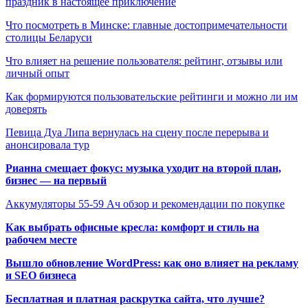
праздник в настоящее приключение
Что посмотреть в Минске: главные достопримечательности
столицы Беларуси
Что влияет на решение пользователя: рейтинг, отзывы или
личный опыт
Как формируются пользовательские рейтинги и можно ли им
доверять
Певица Дуа Липа вернулась на сцену после перерыва и
анонсировала тур
Рианна смещает фокус: музыка уходит на второй план,
бизнес — на первый
Аккумуляторы 55-59 Ач обзор и рекомендации по покупке
Как выбрать офисные кресла: комфорт и стиль на
рабочем месте
Вышло обновление WordPress: как оно влияет на рекламу
и SEO бизнеса
Бесплатная и платная раскрутка сайта, что лучше?