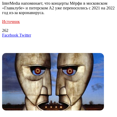
InterMedia напоминает, что концерты Мёрфи в московском
«Главклубе» и питерском A2 уже переносились с 2021 на 2022
год из-за коронавируса.
Источник
262
LinkedIn
Tumblr
Reddit
Вконтакте
Одноклассники
Skype
Messenger
Messenger
WhatsApp
Telegram
Viber
Line
Поделиться
Печатать
Facebook
Twitter
через
электронную
Похожие радио
почту