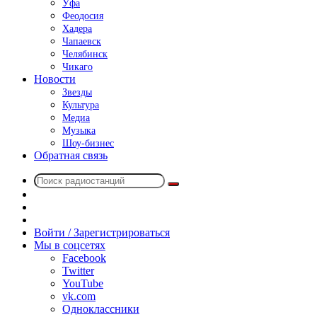
Уфа
Феодосия
Хадера
Чапаевск
Челябинск
Чикаго
Новости
Звезды
Культура
Медиа
Музыка
Шоу-бизнес
Обратная связь
Поиск
Switch
радиостанций
skin
Sidebar
Случайное
радио
Войти / Зарегистрироваться
Мы в соцсетях
Facebook
Twitter
YouTube
vk.com
Одноклассники