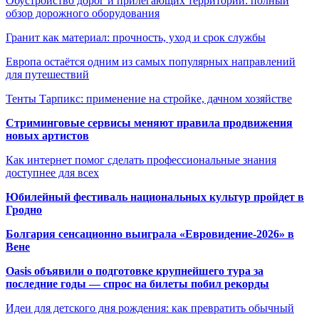
Обустройство дорог и прилегающих территорий: полный
обзор дорожного оборудования
Гранит как материал: прочность, уход и срок службы
Европа остаётся одним из самых популярных направлений
для путешествий
Тенты Тарпикс: применение на стройке, дачном хозяйстве
Стриминговые сервисы меняют правила продвижения
новых артистов
Как интернет помог сделать профессиональные знания
доступнее для всех
Юбилейный фестиваль национальных культур пройдет в
Гродно
Болгария сенсационно выиграла «Евровидение-2026» в
Вене
Oasis объявили о подготовке крупнейшего тура за
последние годы — спрос на билеты побил рекорды
Идеи для детского дня рождения: как превратить обычный