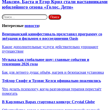
Максим, Баста и Егор Крид стали наставниками
юбилейного сезона «Голос. Дети»
Найти:
Интересные
новости
:
Венецианский кинофестиваль представил программу со
звёздами и фильмом о воссоединении Oasis
Какие дополнительные услуги действительно упрощают
путешествие
Музыка как глобальное шоу: главные события и
тенденции 2026 года
Бак для летнего душа: объём, нагрев и безопасная установка
Тейлор Свифт и Трэвис Келси официально поженились
Что делать психологу, когда разговорная терапия перестаёт
помогать
В Карловых Варах стартовал конкурс Crystal Globe