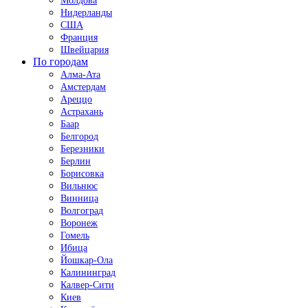
Молдова
Нидерланды
США
Франция
Швейцария
По городам
Алма-Ата
Амстердам
Ареццо
Астрахань
Баар
Белгород
Березники
Берлин
Борисовка
Вильнюс
Винница
Волгоград
Воронеж
Гомель
Ибица
Йошкар-Ола
Калининград
Калвер-Сити
Киев