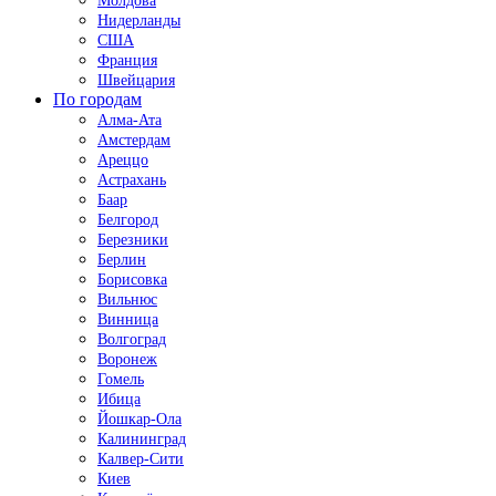
Молдова
Нидерланды
США
Франция
Швейцария
По городам
Алма-Ата
Амстердам
Ареццо
Астрахань
Баар
Белгород
Березники
Берлин
Борисовка
Вильнюс
Винница
Волгоград
Воронеж
Гомель
Ибица
Йошкар-Ола
Калининград
Калвер-Сити
Киев