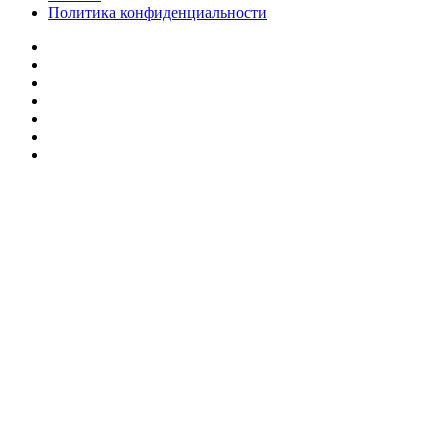
Политика конфиденциальности
Facebook
Twitter
YouTube
vk.com
Одноклассники
Telegram
RSS
Кнопка
«Наверх»