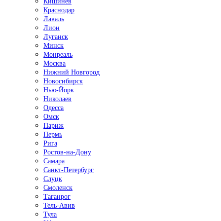
Кишинёв
Краснодар
Лаваль
Лион
Луганск
Минск
Монреаль
Москва
Нижний Новгород
Новосибирск
Нью-Йорк
Николаев
Одесса
Омск
Париж
Пермь
Рига
Ростов-на-Дону
Самара
Санкт-Петербург
Слуцк
Смоленск
Таганрог
Тель-Авив
Тула