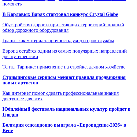
помогать
В Карловых Варах стартовал конкурс Crystal Globe
Обустройство дорог и прилегающих территорий: полный
обзор дорожного оборудования
Гранит как материал: прочность, уход и срок службы
Европа остаётся одним из самых популярных направлений
для путешествий
Тенты Тарпикс: применение на стройке, дачном хозяйстве
Стриминговые сервисы меняют правила продвижения
новых артистов
Как интернет помог сделать профессиональные знания
доступнее для всех
Юбилейный фестиваль национальных культур пройдет в
Гродно
Болгария сенсационно выиграла «Евровидение-2026» в
Вене