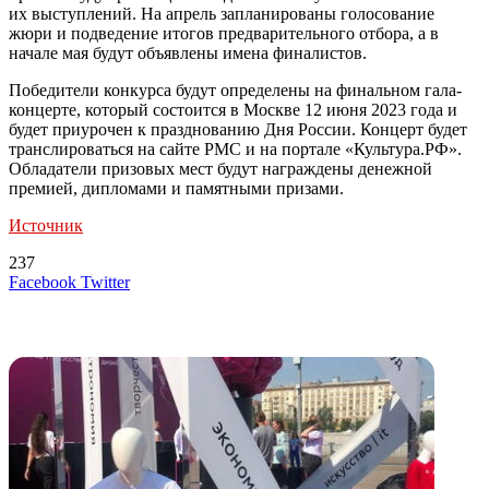
их выступлений. На апрель запланированы голосование
жюри и подведение итогов предварительного отбора, а в
начале мая будут объявлены имена финалистов.
Победители конкурса будут определены на финальном гала-
концерте, который состоится в Москве 12 июня 2023 года и
будет приурочен к празднованию Дня России. Концерт будет
транслироваться на сайте РМС и на портале «Культура.РФ».
Обладатели призовых мест будут награждены денежной
премией, дипломами и памятными призами.
Источник
237
LinkedIn
Tumblr
Reddit
Вконтакте
Одноклассники
Skype
Messenger
Messenger
WhatsApp
Telegram
Viber
Line
Поделиться
Печатать
Facebook
Twitter
через
электронную
Похожие радио
почту