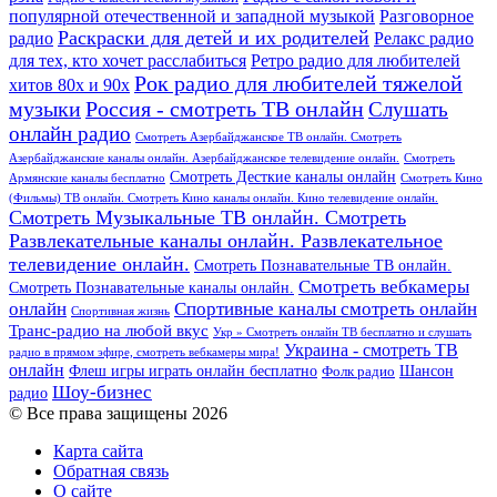
популярной отечественной и западной музыкой
Разговорное
Раскраски для детей и их родителей
Релакс радио
радио
для тех, кто хочет расслабиться
Ретро радио для любителей
Рок радио для любителей тяжелой
хитов 80х и 90х
Россия - смотреть ТВ онлайн
музыки
Слушать
онлайн радио
Смотреть Азербайджанское ТВ онлайн. Смотреть
Азербайджанские каналы онлайн. Азербайджанское телевидение онлайн.
Смотреть
Смотреть Десткие каналы онлайн
Армянские каналы бесплатно
Смотреть Кино
(Фильмы) ТВ онлайн. Смотреть Кино каналы онлайн. Кино телевидение онлайн.
Смотреть Музыкальные ТВ онлайн. Смотреть
Развлекательные каналы онлайн. Развлекательное
телевидение онлайн.
Смотреть Познавательные ТВ онлайн.
Смотреть вебкамеры
Смотреть Познавательные каналы онлайн.
онлайн
Спортивные каналы смотреть онлайн
Спортивная жизнь
Транс-радио на любой вкус
Укр » Смотреть онлайн ТВ бесплатно и слушать
Украина - смотреть ТВ
радио в прямом эфире, смотреть вебкамеры мира!
онлайн
Шансон
Флеш игры играть онлайн бесплатно
Фолк радио
Шоу-бизнес
радио
© Все права защищены 2026
Карта сайта
Обратная связь
О сайте