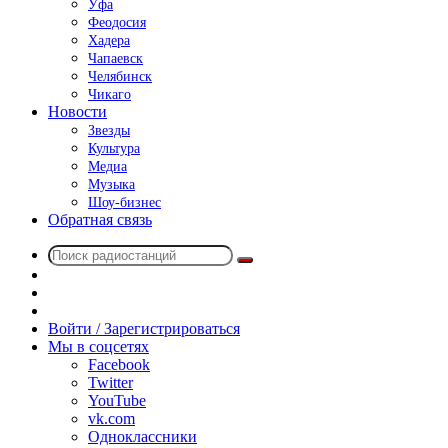
Уфа
Феодосия
Хадера
Чапаевск
Челябинск
Чикаго
Новости
Звезды
Культура
Медиа
Музыка
Шоу-бизнес
Обратная связь
Поиск
Switch
радиостанций
skin
Sidebar
Случайное
радио
Войти / Зарегистрироваться
Мы в соцсетях
Facebook
Twitter
YouTube
vk.com
Одноклассники