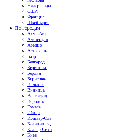
Молдова
Нидерланды
США
Франция
Швейцария
По городам
Алма-Ата
Амстердам
Ареццо
Астрахань
Баар
Белгород
Березники
Берлин
Борисовка
Вильнюс
Винница
Волгоград
Воронеж
Гомель
Ибица
Йошкар-Ола
Калининград
Калвер-Сити
Киев