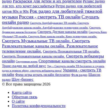
Раскраски для детей и их родителей
Релакс радио
радио
для тех, кто хочет расслабиться
Ретро радио для любителей
Рок радио для любителей тяжелой
хитов 80х и 90х
Россия - смотреть ТВ онлайн
музыки
Слушать
онлайн радио
Смотреть Азербайджанское ТВ онлайн. Смотреть
Азербайджанские каналы онлайн. Азербайджанское телевидение онлайн.
Смотреть
Смотреть Десткие каналы онлайн
Армянские каналы бесплатно
Смотреть Кино
(Фильмы) ТВ онлайн. Смотреть Кино каналы онлайн. Кино телевидение онлайн.
Смотреть Музыкальные ТВ онлайн. Смотреть
Развлекательные каналы онлайн. Развлекательное
телевидение онлайн.
Смотреть Познавательные ТВ онлайн.
Смотреть вебкамеры
Смотреть Познавательные каналы онлайн.
онлайн
Спортивные каналы смотреть онлайн
Спортивная жизнь
Транс-радио на любой вкус
Укр » Смотреть онлайн ТВ бесплатно и слушать
Украина - смотреть ТВ
радио в прямом эфире, смотреть вебкамеры мира!
онлайн
Шансон
Флеш игры играть онлайн бесплатно
Фолк радио
Шоу-бизнес
радио
© Все права защищены 2026
Карта сайта
Обратная связь
О сайте
Политика конфиденциальности