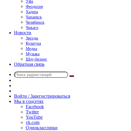
Уфа
Феодосия
Хадера
Чапаевск
Челябинск
Чикаго
Новости
Звезды
Культура
Медиа
Музыка
Шоу-бизнес
Обратная связь
Поиск
Switch
радиостанций
skin
Sidebar
Случайное
радио
Войти / Зарегистрироваться
Мы в соцсетях
Facebook
Twitter
YouTube
vk.com
Одноклассники