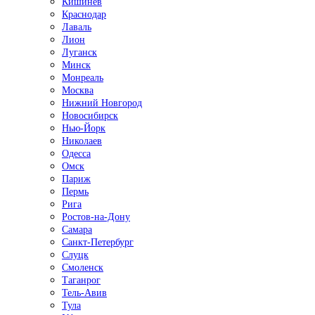
Кишинёв
Краснодар
Лаваль
Лион
Луганск
Минск
Монреаль
Москва
Нижний Новгород
Новосибирск
Нью-Йорк
Николаев
Одесса
Омск
Париж
Пермь
Рига
Ростов-на-Дону
Самара
Санкт-Петербург
Слуцк
Смоленск
Таганрог
Тель-Авив
Тула