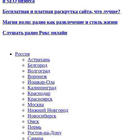
и SEO бизнеса
Бесплатная и платная раскрутка сайта, что лучше?
Магия волн: радио как развлечение и стиль жизни
Слушать радио Рокс онлайн
Радио по странам
Россия
Астрахань
Белгород
Волгоград
Воронеж
Йошкар-Ола
Калининград
Краснодар
Красноярск
Москва
Нижний Новгород
Новосибирск
Омск
Пермь
Ростов-на-Дону
Самара