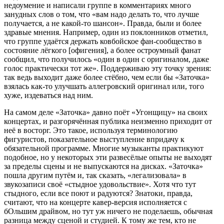
недоумение и написали группе в комментариях много
занудных слов о том, что «вам надо делать то, что лучше
получается, а не какой-то шансон». Правда, были и более
здравые мнения. Например, один из поклонников отметил,
что группе удаётся держать ковбойское фан-сообщество в
состояние лёгкого [офигения], а более остроумный фанат
сообщил, что получилось «один в один с оригиналом, даже
голос практически тот же». Поддерживаю эту точку зрения:
так ведь выходит даже более стёбно, чем если бы «Заточка»
взялась как-то улучшать аллегровский оригинал или, того
хуже, издеваться над ним.
На самом деле «Заточка» давно поёт «Угонщицу» на своих
концертах, и разгорячённая публика неизменно приходит от
неё в восторг. Это такое, используя терминологию
фигуристов, показательное выступление впридачу к
обязательной программе. Многие музыканты практикуют
подобное, но у некоторых эти развесёлые опыты не выходят
за пределы сцены и не выпускаются на дисках. «Заточка»
пошла другим путём и, так сказать, «легализовала» в
звукозаписи своё «стыдное удовольствие». Хотя что тут
стыдного, если все поют и радуются? Знатоки, правда,
считают, что на концерте кавер-версия исполняется с
бОльшим драйвом, но тут уж ничего не поделаешь, обычная
разница между сценой и студией. К тому же тем, кто не