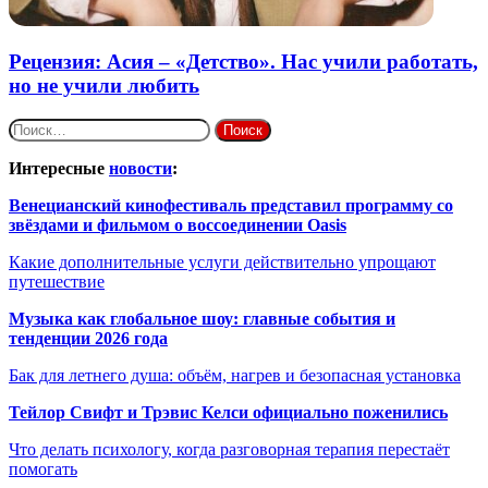
Рецензия: Асия – «Детство». Нас учили работать,
но не учили любить
Найти:
Интересные
новости
:
Венецианский кинофестиваль представил программу со
звёздами и фильмом о воссоединении Oasis
Какие дополнительные услуги действительно упрощают
путешествие
Музыка как глобальное шоу: главные события и
тенденции 2026 года
Бак для летнего душа: объём, нагрев и безопасная установка
Тейлор Свифт и Трэвис Келси официально поженились
Что делать психологу, когда разговорная терапия перестаёт
помогать