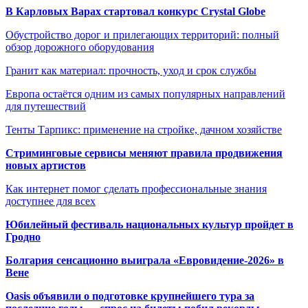
В Карловых Варах стартовал конкурс Crystal Globe
Обустройство дорог и прилегающих территорий: полный
обзор дорожного оборудования
Гранит как материал: прочность, уход и срок службы
Европа остаётся одним из самых популярных направлений
для путешествий
Тенты Тарпикс: применение на стройке, дачном хозяйстве
Стриминговые сервисы меняют правила продвижения
новых артистов
Как интернет помог сделать профессиональные знания
доступнее для всех
Юбилейный фестиваль национальных культур пройдет в
Гродно
Болгария сенсационно выиграла «Евровидение-2026» в
Вене
Oasis объявили о подготовке крупнейшего тура за