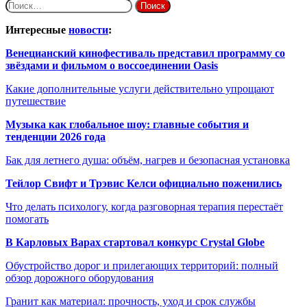
Найти:
Интересные
новости
:
Венецианский кинофестиваль представил программу со
звёздами и фильмом о воссоединении Oasis
Какие дополнительные услуги действительно упрощают
путешествие
Музыка как глобальное шоу: главные события и
тенденции 2026 года
Бак для летнего душа: объём, нагрев и безопасная установка
Тейлор Свифт и Трэвис Келси официально поженились
Что делать психологу, когда разговорная терапия перестаёт
помогать
В Карловых Варах стартовал конкурс Crystal Globe
Обустройство дорог и прилегающих территорий: полный
обзор дорожного оборудования
Гранит как материал: прочность, уход и срок службы