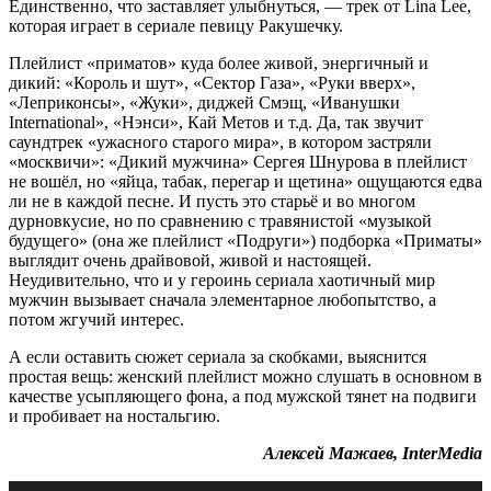
Единственно, что заставляет улыбнуться, — трек от Lina Lee,
которая играет в сериале певицу Ракушечку.
Плейлист «приматов» куда более живой, энергичный и
дикий: «Король и шут», «Сектор Газа», «Руки вверх»,
«Леприконсы», «Жуки», диджей Смэщ, «Иванушки
International», «Нэнси», Кай Метов и т.д. Да, так звучит
саундтрек «ужасного старого мира», в котором застряли
«москвичи»: «Дикий мужчина» Сергея Шнурова в плейлист
не вошёл, но «яйца, табак, перегар и щетина» ощущаются едва
ли не в каждой песне. И пусть это старьё и во многом
дурновкусие, но по сравнению с травянистой «музыкой
будущего» (она же плейлист «Подруги») подборка «Приматы»
выглядит очень драйвовой, живой и настоящей.
Неудивительно, что и у героинь сериала хаотичный мир
мужчин вызывает сначала элементарное любопытство, а
потом жгучий интерес.
А если оставить сюжет сериала за скобками, выяснится
простая вещь: женский плейлист можно слушать в основном в
качестве усыпляющего фона, а под мужской тянет на подвиги
и пробивает на ностальгию.
Алексей Мажаев, InterMedia