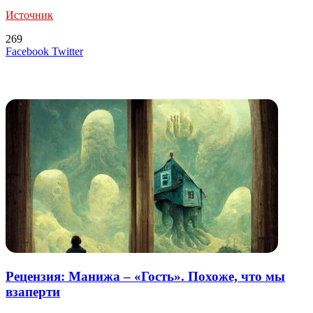
Источник
269
LinkedIn
Tumblr
Reddit
Вконтакте
Одноклассники
Skype
Messenger
Messenger
WhatsApp
Telegram
Viber
Line
Поделиться
Печатать
Facebook
Twitter
через
электронную
Похожие радио
почту
Рецензия: Манижа – «Гость». Похоже, что мы
взаперти