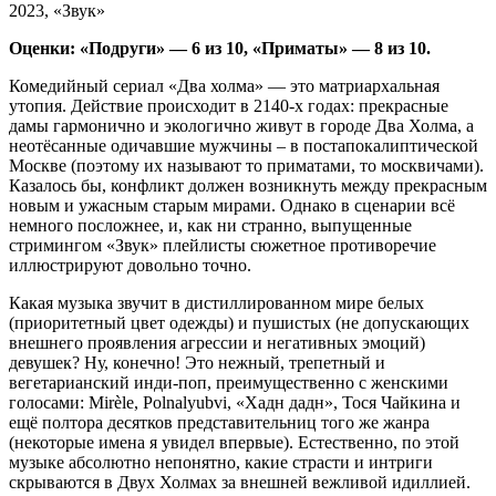
2023, «Звук»
Оценки: «Подруги» — 6 из 10, «Приматы» — 8 из 10.
Комедийный сериал «Два холма» — это матриархальная
утопия. Действие происходит в 2140-х годах: прекрасные
дамы гармонично и экологично живут в городе Два Холма, а
неотёсанные одичавшие мужчины – в постапокалиптической
Москве (поэтому их называют то приматами, то москвичами).
Казалось бы, конфликт должен возникнуть между прекрасным
новым и ужасным старым мирами. Однако в сценарии всё
немного посложнее, и, как ни странно, выпущенные
стримингом «Звук» плейлисты сюжетное противоречие
иллюстрируют довольно точно.
Какая музыка звучит в дистиллированном мире белых
(приоритетный цвет одежды) и пушистых (не допускающих
внешнего проявления агрессии и негативных эмоций)
девушек? Ну, конечно! Это нежный, трепетный и
вегетарианский инди-поп, преимущественно с женскими
голосами: Mirèle, Polnalyubvi, «Хадн дадн», Тося Чайкина и
ещё полтора десятков представительниц того же жанра
(некоторые имена я увидел впервые). Естественно, по этой
музыке абсолютно непонятно, какие страсти и интриги
скрываются в Двух Холмах за внешней вежливой идиллией.