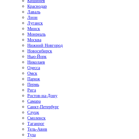
Кишинёв
Краснодар
Лаваль
Лион
Луганск
Минск
Монреаль
Москва
Нижний Новгород
Новосибирск
Нью-Йорк
Николаев
Одесса
Омск
Париж
Пермь
Рига
Ростов-на-Дону
Самара
Санкт-Петербург
Слуцк
Смоленск
Таганрог
Тель-Авив
Тула