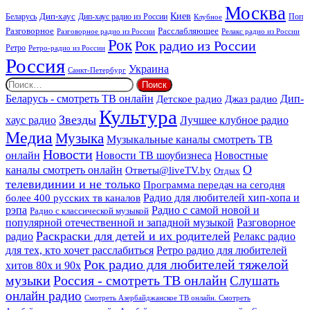
Москва
Киев
Дип-хаус
Беларусь
Дип-хаус радио из России
Клубное
Поп
Расслабляющее
Разговорное
Разговорное радио из России
Релакс радио из России
Рок
Рок радио из России
Ретро
Ретро-радио из России
Россия
Украина
Санкт-Петербург
Найти:
Дип-
Беларусь - смотреть ТВ онлайн
Джаз радио
Детское радио
Культура
Звезды
хаус радио
Лучшее клубное радио
Медиа
Музыка
Музыкальные каналы смотреть ТВ
Новости
онлайн
Новости ТВ шоубизнеса
Новостные
О
каналы смотреть онлайн
Ответы@liveTV.by
Отдых
телевидинии и не только
Программа передач на сегодня
более 400 русских тв каналов
Радио для любителей хип-хопа и
рэпа
Радио с самой новой и
Радио с классической музыкой
популярной отечественной и западной музыкой
Разговорное
Раскраски для детей и их родителей
Релакс радио
радио
для тех, кто хочет расслабиться
Ретро радио для любителей
Рок радио для любителей тяжелой
хитов 80х и 90х
Россия - смотреть ТВ онлайн
музыки
Слушать
онлайн радио
Смотреть Азербайджанское ТВ онлайн. Смотреть