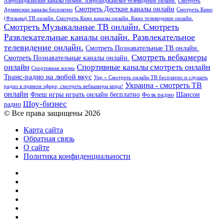
Азербайджанские каналы онлайн. Азербайджанское телевидение онлайн.
Смотреть
Смотреть Десткие каналы онлайн
Армянские каналы бесплатно
Смотреть Кино
(Фильмы) ТВ онлайн. Смотреть Кино каналы онлайн. Кино телевидение онлайн.
Смотреть Музыкальные ТВ онлайн. Смотреть
Развлекательные каналы онлайн. Развлекательное
телевидение онлайн.
Смотреть Познавательные ТВ онлайн.
Смотреть вебкамеры
Смотреть Познавательные каналы онлайн.
онлайн
Спортивные каналы смотреть онлайн
Спортивная жизнь
Транс-радио на любой вкус
Укр » Смотреть онлайн ТВ бесплатно и слушать
Украина - смотреть ТВ
радио в прямом эфире, смотреть вебкамеры мира!
онлайн
Шансон
Флеш игры играть онлайн бесплатно
Фолк радио
Шоу-бизнес
радио
© Все права защищены 2026
Карта сайта
Обратная связь
О сайте
Политика конфиденциальности
Facebook
Twitter
YouTube
vk.com
Одноклассники
Telegram