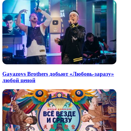
Gayazovs Brothers добьют «Любовь-заразу»
любой ценой