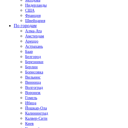
Молдова
Нидерланды
США
Франция
Швейцария
По городам
Алма-Ата
Амстердам
Ареццо
Астрахань
Баар
Белгород
Березники
Берлин
Борисовка
Вильнюс
Винница
Волгоград
Воронеж
Гомель
Ибица
Йошкар-Ола
Калининград
Калвер-Сити
Киев