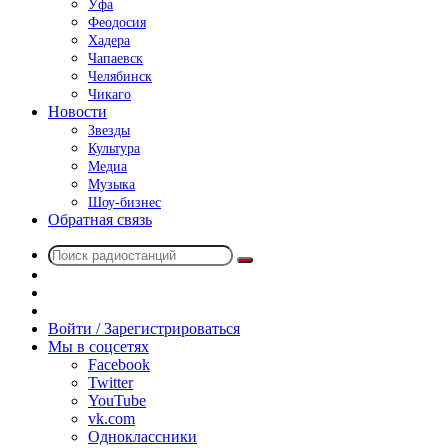
Уфа
Феодосия
Хадера
Чапаевск
Челябинск
Чикаго
Новости
Звезды
Культура
Медиа
Музыка
Шоу-бизнес
Обратная связь
Поиск
Switch
радиостанций
skin
Sidebar
Случайное
радио
Войти / Зарегистрироваться
Мы в соцсетях
Facebook
Twitter
YouTube
vk.com
Одноклассники