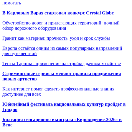
помогать
В Карловых Варах стартовал конкурс Crystal Globe
Обустройство дорог и прилегающих территорий: полный
обзор дорожного оборудования
Гранит как материал: прочность, уход и срок службы
Европа остаётся одним из самых популярных направлений
для путешествий
Тенты Тарпикс: применение на стройке, дачном хозяйстве
Стриминговые сервисы меняют правила продвижения
новых артистов
Как интернет помог сделать профессиональные знания
доступнее для всех
Юбилейный фестиваль национальных культур пройдет в
Гродно
Болгария сенсационно выиграла «Евровидение-2026» в
Вене