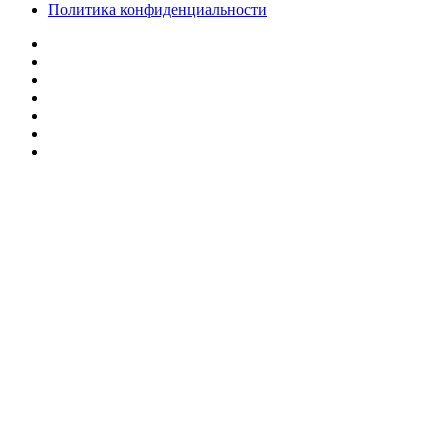
Политика конфиденциальности
Facebook
Twitter
YouTube
vk.com
Одноклассники
Telegram
RSS
Кнопка
«Наверх»