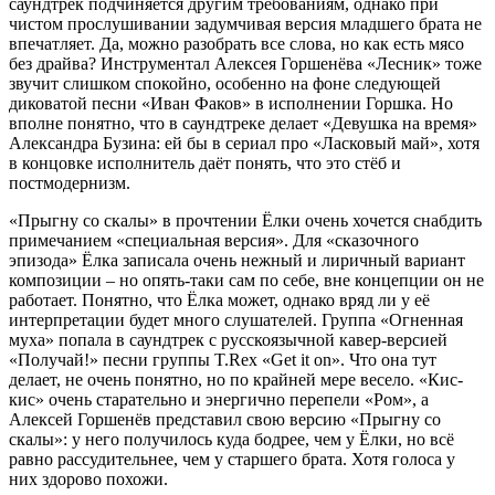
саундтрек подчиняется другим требованиям, однако при
чистом прослушивании задумчивая версия младшего брата не
впечатляет. Да, можно разобрать все слова, но как есть мясо
без драйва? Инструментал Алексея Горшенёва «Лесник» тоже
звучит слишком спокойно, особенно на фоне следующей
диковатой песни «Иван Факов» в исполнении Горшка. Но
вполне понятно, что в саундтреке делает «Девушка на время»
Александра Бузина: ей бы в сериал про «Ласковый май», хотя
в концовке исполнитель даёт понять, что это стёб и
постмодернизм.
«Прыгну со скалы» в прочтении Ёлки очень хочется снабдить
примечанием «специальная версия». Для «сказочного
эпизода» Ёлка записала очень нежный и лиричный вариант
композиции – но опять-таки сам по себе, вне концепции он не
работает. Понятно, что Ёлка может, однако вряд ли у её
интерпретации будет много слушателей. Группа «Огненная
муха» попала в саундтрек с русскоязычной кавер-версией
«Получай!» песни группы T.Rex «Get it on». Что она тут
делает, не очень понятно, но по крайней мере весело. «Кис-
кис» очень старательно и энергично перепели «Ром», а
Алексей Горшенёв представил свою версию «Прыгну со
скалы»: у него получилось куда бодрее, чем у Ёлки, но всё
равно рассудительнее, чем у старшего брата. Хотя голоса у
них здорово похожи.