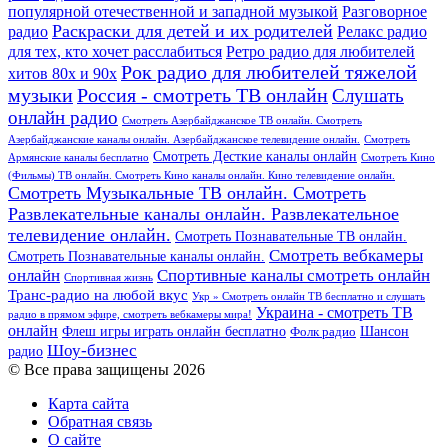
популярной отечественной и западной музыкой
Разговорное
Раскраски для детей и их родителей
Релакс радио
радио
для тех, кто хочет расслабиться
Ретро радио для любителей
Рок радио для любителей тяжелой
хитов 80х и 90х
Россия - смотреть ТВ онлайн
музыки
Слушать
онлайн радио
Смотреть Азербайджанское ТВ онлайн. Смотреть
Азербайджанские каналы онлайн. Азербайджанское телевидение онлайн.
Смотреть
Смотреть Десткие каналы онлайн
Армянские каналы бесплатно
Смотреть Кино
(Фильмы) ТВ онлайн. Смотреть Кино каналы онлайн. Кино телевидение онлайн.
Смотреть Музыкальные ТВ онлайн. Смотреть
Развлекательные каналы онлайн. Развлекательное
телевидение онлайн.
Смотреть Познавательные ТВ онлайн.
Смотреть вебкамеры
Смотреть Познавательные каналы онлайн.
онлайн
Спортивные каналы смотреть онлайн
Спортивная жизнь
Транс-радио на любой вкус
Укр » Смотреть онлайн ТВ бесплатно и слушать
Украина - смотреть ТВ
радио в прямом эфире, смотреть вебкамеры мира!
онлайн
Шансон
Флеш игры играть онлайн бесплатно
Фолк радио
Шоу-бизнес
радио
© Все права защищены 2026
Карта сайта
Обратная связь
О сайте