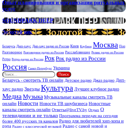
RELAX
Опыт
Опыт планирования и организации ритуальных
планирования
услуг
и
организации
SOUNDPARK
SOUNDPARK DEEP
ритуальных
DEEP
услуг
Золотой
Золотой век
век
Москва
Киев
Дип-хаус
Беларусь
Дип-хаус радио из России
Клубное
Поп
Расслабляющее
Разговорное
Разговорное радио из России
Релакс радио из России
Рок
Рок радио из России
Ретро
Ретро-радио из России
Россия
Украина
Санкт-Петербург
Найти:
Дип-
Беларусь - смотреть ТВ онлайн
Джаз радио
Детское радио
Культура
Звезды
хаус радио
Лучшее клубное радио
Медиа
Музыка
Музыкальные каналы смотреть ТВ
Новости
онлайн
Новости ТВ шоубизнеса
Новостные
О
каналы смотреть онлайн
Ответы@liveTV.by
Отдых
телевидинии и не только
Программа передач на сегодня
более 400 русских тв каналов
Радио для любителей хип-хопа и
рэпа
Радио с самой новой и
Радио с классической музыкой