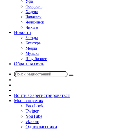
Уфа
Феодосия
Хадера
Чапаевск
Челябинск
Чикаго
Новости
Звезды
Культура
Медиа
Музыка
Шоу-бизнес
Обратная связь
Поиск
Switch
радиостанций
skin
Sidebar
Случайное
радио
Войти / Зарегистрироваться
Мы в соцсетях
Facebook
Twitter
YouTube
vk.com
Одноклассники