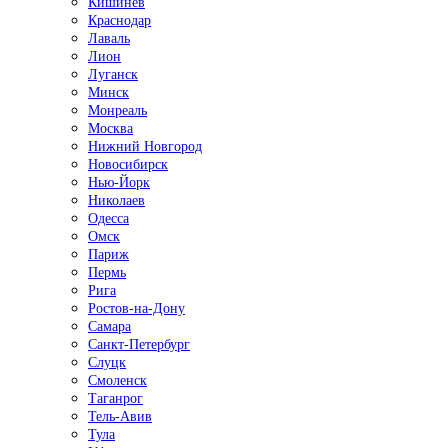
Кишинёв
Краснодар
Лаваль
Лион
Луганск
Минск
Монреаль
Москва
Нижний Новгород
Новосибирск
Нью-Йорк
Николаев
Одесса
Омск
Париж
Пермь
Рига
Ростов-на-Дону
Самара
Санкт-Петербург
Слуцк
Смоленск
Таганрог
Тель-Авив
Тула