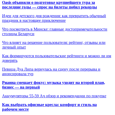
Oasis объявили о подготовке крупнейшего тура за
последние годы — спрос на билеты побил рекорды
Идеи для детского дня рождения: как превратить обычный
праздник в настоящее приключение
Что посмотреть в Минске: главные достопримечательности
столицы Беларуси
Что влияет на решение пользователя: рейтинг, отзывы или
личный опыт
Как формируются пользовательские рейтинги и можно ли им
доверять
Певица Дуа Липа вернулась на сцену после перерыва и
анонсировала тур
Рианна смещает фокус: музыка уходит на второй план,
бизнес — на первый
Аккумуляторы 55-59 Ач обзор и рекомендации по покупке
Как выбрать офисные кресла: комфорт и стиль на
рабочем месте