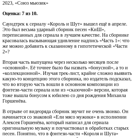
2023, «Союз мьюзик»
Оценка: 7 из 10.
Саундтрек к сериалу «Король и Шут» вышел ещё в апреле.
Это был весьма ударный сборник песен «КиШ»,
переписанных для сериала в лучшем качестве. На сборнике
красовалась вызывающая удивление надпись «Часть 1»: что
же можно добавить к сказанному в гипотетической «Части
2»?
Вторая часть выпущена через несколько месяцев после
«основной». Её точнее было бы назвать «бонусной», а то и
«коллекционной». Изучая трек-лист, крайне сложно выявить
какую-то концепцию этого сборника, но издатель подсказал,
что во вторую часть вошли в основном композиции из
фэнтези-части сериала или из «сказочной» версии, которая
тоже вышла бонусом к юбилею со дня рождения Михаила
Горшенёва.
В отрыве от видеоряда сборник звучит не очень звонко. Он
начинается со знаковой «Ели мясо мужики» в исполнении
Алексея Горшенёва, который написал для сериала
оригинальную музыку и поучаствовал в обработках старых
песен. Понятно, что в фэнтези-части «Короля и Шута»