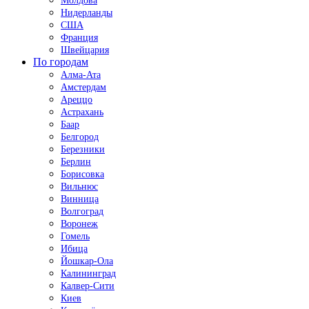
Молдова
Нидерланды
США
Франция
Швейцария
По городам
Алма-Ата
Амстердам
Ареццо
Астрахань
Баар
Белгород
Березники
Берлин
Борисовка
Вильнюс
Винница
Волгоград
Воронеж
Гомель
Ибица
Йошкар-Ола
Калининград
Калвер-Сити
Киев