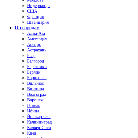
Молдова
Нидерланды
США
Франция
Швейцария
По городам
Алма-Ата
Амстердам
Ареццо
Астрахань
Баар
Белгород
Березники
Берлин
Борисовка
Вильнюс
Винница
Волгоград
Воронеж
Гомель
Ибица
Йошкар-Ола
Калининград
Калвер-Сити
Киев