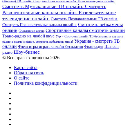
(Фильмы) ТВ онлайн. Смотреть Кино каналы онлайн. Кино телевидение онлайн.
Смотреть Музыкальные ТВ онлайн. Смотреть
Развлекательные каналы онлайн. Развлекательное
телевидение онлайн.
Смотреть Познавательные ТВ онлайн.
Смотреть вебкамеры
Смотреть Познавательные каналы онлайн.
онлайн
Спортивные каналы смотреть онлайн
Спортивная жизнь
Транс-радио на любой вкус
Укр » Смотреть онлайн ТВ бесплатно и слушать
Украина - смотреть ТВ
радио в прямом эфире, смотреть вебкамеры мира!
онлайн
Шансон
Флеш игры играть онлайн бесплатно
Фолк радио
Шоу-бизнес
радио
© Все права защищены 2026
Карта сайта
Обратная связь
О сайте
Политика конфиденциальности
Facebook
Twitter
YouTube
vk.com
Одноклассники
Telegram
RSS