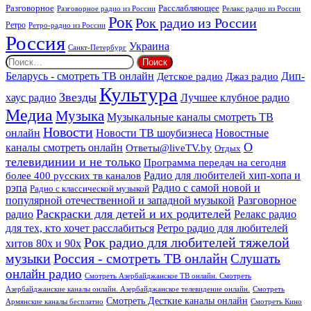
Расслабляющее
Разговорное
Разговорное радио из России
Релакс радио из России
Рок
Рок радио из России
Ретро
Ретро-радио из России
Россия
Украина
Санкт-Петербург
Найти:
Дип-
Беларусь - смотреть ТВ онлайн
Джаз радио
Детское радио
Культура
Звезды
хаус радио
Лучшее клубное радио
Медиа
Музыка
Музыкальные каналы смотреть ТВ
Новости
онлайн
Новости ТВ шоубизнеса
Новостные
О
каналы смотреть онлайн
Ответы@liveTV.by
Отдых
телевидинии и не только
Программа передач на сегодня
более 400 русских тв каналов
Радио для любителей хип-хопа и
рэпа
Радио с самой новой и
Радио с классической музыкой
популярной отечественной и западной музыкой
Разговорное
Раскраски для детей и их родителей
Релакс радио
радио
для тех, кто хочет расслабиться
Ретро радио для любителей
Рок радио для любителей тяжелой
хитов 80х и 90х
Россия - смотреть ТВ онлайн
музыки
Слушать
онлайн радио
Смотреть Азербайджанское ТВ онлайн. Смотреть
Азербайджанские каналы онлайн. Азербайджанское телевидение онлайн.
Смотреть
Смотреть Десткие каналы онлайн
Армянские каналы бесплатно
Смотреть Кино