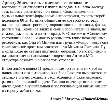
Артисту 26 лет, то есть его детские телевизионные
воспоминания относятся к нулевым годам XXI века. Между
тем, вашему рецензенту поп-опыты Соды напомнили
музыкальные телеэфиры времён перестройки, то есть второй
половины 80-х. Тогда на официозную советскую эстраду
начали проникать ростки доморощенного синти-попа, фанка,
регги и т.д. Терминов таких и сами исполнители не знали, но
самовыражались кто во что горазд. В «Стоике» и «Солнечном
состоянии» Soda Luv можно расслышать такие неожиданные
референсы, как Сергей Минаев или группа «Рондо», когда она
считалась ещё проектом саксофониста Михаила Литвина. Ну
а когда Соде не хватает внятности мелодии, то его поп-песни
начинают слегка напоминать творчество Антохи МС:
структура размыта, но вайба хоть отбавляй.
В поп-альбом вошло 11 треков, и где-то треть из них всё же
напоминают о хип-хоп-«корнях» Soda Luv: это выражается не
столько в ритме, сколько в расслабленной и даже несколько
развязной вокальной подаче. Так или иначе, артист на этом
диске сделал внушительный и заслуживающий внимания шаг
в сторону мейнстрима.
Алексей Мажаев, «ИнтерМедиа»