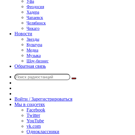
Уфа
Феодосия
Хадера
Чапаевск
Челябинск
Чикаго
Новости
Звезды
Культура
Медиа
Музыка
Шоу-бизнес
Обратная связь
Поиск
Switch
радиостанций
skin
Sidebar
Случайное
радио
Войти / Зарегистрироваться
Мы в соцсетях
Facebook
Twitter
YouTube
vk.com
Одноклассники