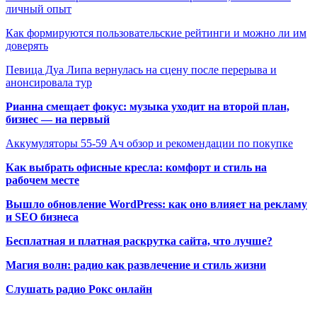
личный опыт
Как формируются пользовательские рейтинги и можно ли им
доверять
Певица Дуа Липа вернулась на сцену после перерыва и
анонсировала тур
Рианна смещает фокус: музыка уходит на второй план,
бизнес — на первый
Аккумуляторы 55-59 Ач обзор и рекомендации по покупке
Как выбрать офисные кресла: комфорт и стиль на
рабочем месте
Вышло обновление WordPress: как оно влияет на рекламу
и SEO бизнеса
Бесплатная и платная раскрутка сайта, что лучше?
Магия волн: радио как развлечение и стиль жизни
Слушать радио Рокс онлайн
Радио по странам