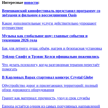
Интересные
новости
:
Венецианский кинофестиваль представил программу со
звёздами и фильмом о воссоединении Oasis
Какие дополнительные услуги действительно упрощают
путешествие
Музыка как глобальное шоу: главные события и
тенденции 2026 года
Бак для летнего душа: объём, нагрев и безопасная установка
Тейлор Свифт и Трэвис Келси официально поженились
Что делать психологу, когда разговорная терапия перестаёт
помогать
В Карловых Варах стартовал конкурс Crystal Globe
Обустройство дорог и прилегающих территорий: полный
обзор дорожного оборудования
Гранит как материал: прочность, уход и срок службы
Европа остаётся одним из самых популярных направлений