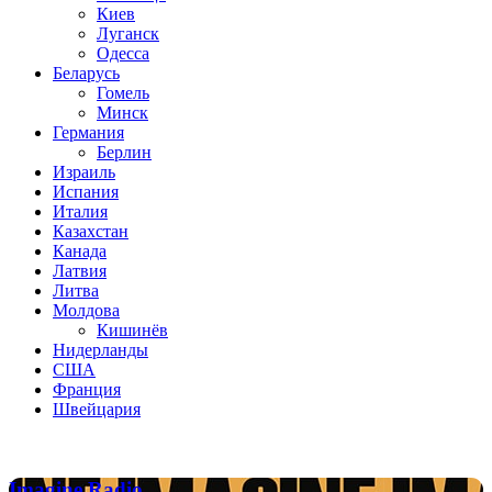
Киев
Луганск
Одесса
Беларусь
Гомель
Минск
Германия
Берлин
Израиль
Испания
Италия
Казахстан
Канада
Латвия
Литва
Молдова
Кишинёв
Нидерланды
США
Франция
Швейцария
Популярные радиостанции
Imagine
Imagine Radio