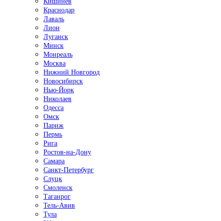
Кишинёв
Краснодар
Лаваль
Лион
Луганск
Минск
Монреаль
Москва
Нижний Новгород
Новосибирск
Нью-Йорк
Николаев
Одесса
Омск
Париж
Пермь
Рига
Ростов-на-Дону
Самара
Санкт-Петербург
Слуцк
Смоленск
Таганрог
Тель-Авив
Тула