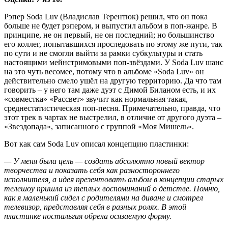
Рэпер Soda Luv (Владислав Терентюк) решил, что он пока
больше не будет рэпером, и выпустил альбом в поп-жанре. В
принципе, не он первый, не он последний; но большинство
его коллег, попытавшихся проследовать по этому же пути, так
по сути и не смогли выйти за рамки субкультуры и стать
настоящими мейнстримовыми поп-звёздами. У Soda Luv шанс
на это чуть весомее, потому что в альбоме «Soda Luv» он
действительно смело ушёл на другую территорию. Да что там
говорить – у него там даже дуэт с Димой Биланом есть, и их
«совместка» «Рассвет» звучит как нормальная такая,
среднестатистическая поп-песня. Примечательно, правда, что
этот трек в чартах не выстрелил, в отличие от другого дуэта –
«Звездопада», записанного с группой «Моя Мишель».
Вот как сам Soda Luv описал концепцию пластинки:
— У меня была цель — создать абсолютно новый вектор
творчества и показать себя как разностороннего
исполнителя, а идея презентовать альбом в концепции старых
телешоу пришла из теплых воспоминаний о детстве. Помню,
как я маленький сидел с родителями на диване и смотрел
телевизор, представляя себя в разных ролях. В этой
пластинке ностальгия обрела осязаемую форму.