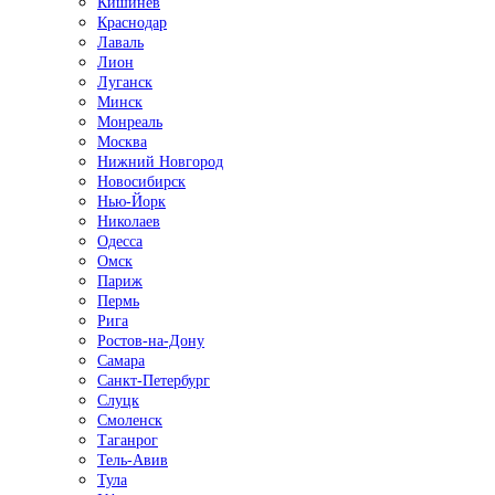
Кишинёв
Краснодар
Лаваль
Лион
Луганск
Минск
Монреаль
Москва
Нижний Новгород
Новосибирск
Нью-Йорк
Николаев
Одесса
Омск
Париж
Пермь
Рига
Ростов-на-Дону
Самара
Санкт-Петербург
Слуцк
Смоленск
Таганрог
Тель-Авив
Тула