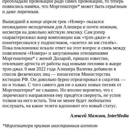
преобладали провокации ради самих провокаций, то теперь
появились намёки, что Моргенштерн* может быть серьёзным
и даже лиричным.
Вышедший в конце апреля трек «Номер» оказался
неожиданно мелодичным для Алишера и почти нежным,
несмотря на довольно жёсткую лексику. Сам рэпер
охарактеризовал жанр композиции как «трэп-джаз» и
поинтересовался у подписчиков, «залетел ли им стилёк».
Пока поклонники искали ответ на этот вопрос и связь между
появлением «Номера» и запутанными отношениями
Моргенштерна* с женой Диларой, пришло известие,
отвлекшее артиста от работы над новыми песнями в жанре
трэп-джаз. 6 мая 2022 года Алишера Валеева добавили в
список физических лиц — иноагентов Министерства
юстиции РФ. Он довольно бурно отреагировал в соцсетях —
но и только. С того самого дня ни о каких новых песнях от
Моргенштерна* не слышно. Но вполне вероятно, что с
лирического направления ему придётся свернуть, не успев
толком на него встать. Тем не менее будет любопытно
послушать, на какие телеги вдохновит его новый статус.
Алексей Мажаев, InterMedia
*Моргенштерн признан иностранным агентом