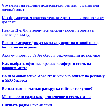
Что влияет на решение пользователя: рейтинг, отзывы или
личный опыт
Как формируются пользовательские рейтинги и можно ли им
доверять
Певица Дуа Липа вернулась на сцену после перерыва и
анонсировала тур
Рианна смещает фокус: музыка уходит на второй план,
бизнес — на первый
Аккумуляторы 55-59 Ач обзор и рекомендации по покупке
Как выбрать офисные кресла: комфорт и стиль на
рабочем месте
Вышло обновление WordPress: как оно влияет на рекламу
и SEO бизнеса
Бесплатная и платная раскрутка сайта, что лучше?
Магия волн: радио как развлечение и стиль жизни
Слушать радио Рокс онлайн