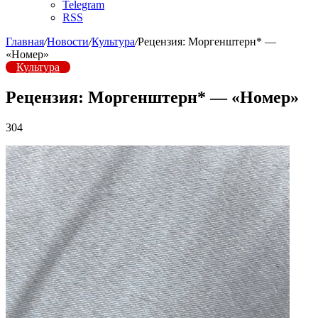
Telegram
RSS
Главная
/
Новости
/
Культура
/
Рецензия: Моргенштерн* —
«Номер»
Культура
Рецензия: Моргенштерн* — «Номер»
304