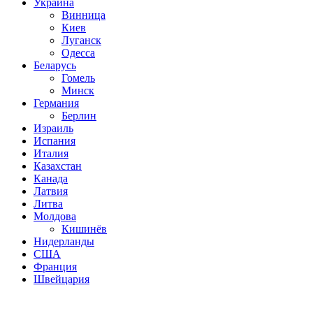
Украина
Винница
Киев
Луганск
Одесса
Беларусь
Гомель
Минск
Германия
Берлин
Израиль
Испания
Италия
Казахстан
Канада
Латвия
Литва
Молдова
Кишинёв
Нидерланды
США
Франция
Швейцария
Популярные радиостанции