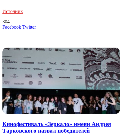
Источник
304
LinkedIn
Tumblr
Reddit
Вконтакте
Одноклассники
Skype
Messenger
Messenger
WhatsApp
Telegram
Viber
Line
Поделиться
Печатать
Facebook
Twitter
через
электронную
Похожие радио
почту
Кинофестиваль «Зеркало» имени Андрея
Тарковского назвал победителей