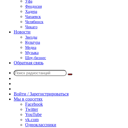
Уфа
Феодосия
Хадера
Чапаевск
Челябинск
Чикаго
Новости
Звезды
Культура
Медиа
Музыка
Шоу-бизнес
Обратная связь
Поиск
Switch
радиостанций
skin
Sidebar
Случайное
радио
Войти / Зарегистрироваться
Мы в соцсетях
Facebook
Twitter
YouTube
vk.com
Одноклассники