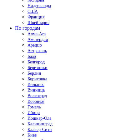
Молдова
Нидерланды
США
Франция
Швейцария
По городам
Алма-Ата
Амстердам
Ареццо
Астрахань
Баар
Белгород
Березники
Берлин
Борисовка
Вильнюс
Винница
Волгоград
Воронеж
Гомель
Ибица
Йошкар-Ола
Калининград
Калвер-Сити
Киев