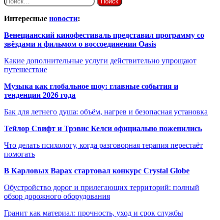
Интересные
новости
:
Венецианский кинофестиваль представил программу со
звёздами и фильмом о воссоединении Oasis
Какие дополнительные услуги действительно упрощают
путешествие
Музыка как глобальное шоу: главные события и
тенденции 2026 года
Бак для летнего душа: объём, нагрев и безопасная установка
Тейлор Свифт и Трэвис Келси официально поженились
Что делать психологу, когда разговорная терапия перестаёт
помогать
В Карловых Варах стартовал конкурс Crystal Globe
Обустройство дорог и прилегающих территорий: полный
обзор дорожного оборудования
Гранит как материал: прочность, уход и срок службы