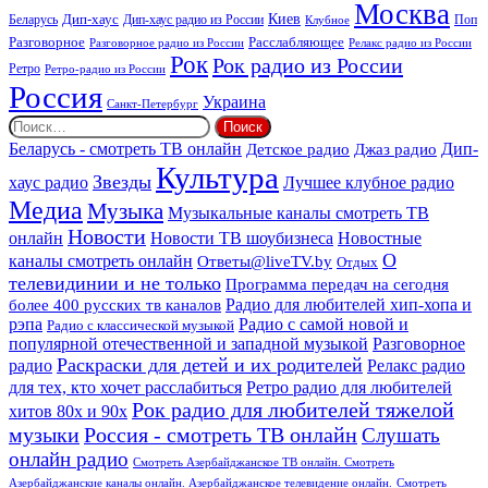
Москва
Киев
Дип-хаус
Беларусь
Дип-хаус радио из России
Клубное
Поп
Расслабляющее
Разговорное
Разговорное радио из России
Релакс радио из России
Рок
Рок радио из России
Ретро
Ретро-радио из России
Россия
Украина
Санкт-Петербург
Найти:
Дип-
Беларусь - смотреть ТВ онлайн
Джаз радио
Детское радио
Культура
Звезды
хаус радио
Лучшее клубное радио
Медиа
Музыка
Музыкальные каналы смотреть ТВ
Новости
онлайн
Новости ТВ шоубизнеса
Новостные
О
каналы смотреть онлайн
Ответы@liveTV.by
Отдых
телевидинии и не только
Программа передач на сегодня
более 400 русских тв каналов
Радио для любителей хип-хопа и
рэпа
Радио с самой новой и
Радио с классической музыкой
популярной отечественной и западной музыкой
Разговорное
Раскраски для детей и их родителей
Релакс радио
радио
для тех, кто хочет расслабиться
Ретро радио для любителей
Рок радио для любителей тяжелой
хитов 80х и 90х
Россия - смотреть ТВ онлайн
музыки
Слушать
онлайн радио
Смотреть Азербайджанское ТВ онлайн. Смотреть
Азербайджанские каналы онлайн. Азербайджанское телевидение онлайн.
Смотреть