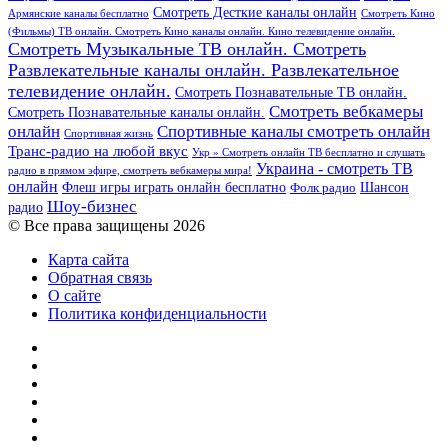
Смотреть Десткие каналы онлайн
Армянские каналы бесплатно
Смотреть Кино
(Фильмы) ТВ онлайн. Смотреть Кино каналы онлайн. Кино телевидение онлайн.
Смотреть Музыкальные ТВ онлайн. Смотреть
Развлекательные каналы онлайн. Развлекательное
телевидение онлайн.
Смотреть Познавательные ТВ онлайн.
Смотреть вебкамеры
Смотреть Познавательные каналы онлайн.
онлайн
Спортивные каналы смотреть онлайн
Спортивная жизнь
Транс-радио на любой вкус
Укр » Смотреть онлайн ТВ бесплатно и слушать
Украина - смотреть ТВ
радио в прямом эфире, смотреть вебкамеры мира!
онлайн
Шансон
Флеш игры играть онлайн бесплатно
Фолк радио
Шоу-бизнес
радио
© Все права защищены 2026
Карта сайта
Обратная связь
О сайте
Политика конфиденциальности
Facebook
Twitter
YouTube
vk.com
Одноклассники
Telegram