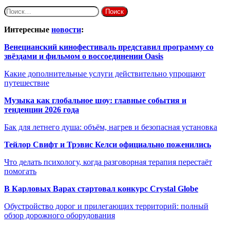
Найти:
Интересные
новости
:
Венецианский кинофестиваль представил программу со
звёздами и фильмом о воссоединении Oasis
Какие дополнительные услуги действительно упрощают
путешествие
Музыка как глобальное шоу: главные события и
тенденции 2026 года
Бак для летнего душа: объём, нагрев и безопасная установка
Тейлор Свифт и Трэвис Келси официально поженились
Что делать психологу, когда разговорная терапия перестаёт
помогать
В Карловых Варах стартовал конкурс Crystal Globe
Обустройство дорог и прилегающих территорий: полный
обзор дорожного оборудования