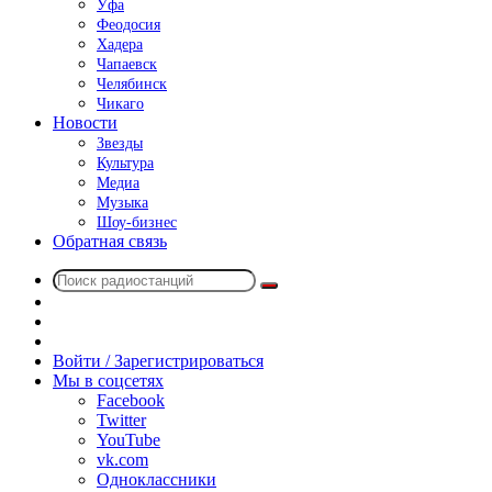
Уфа
Феодосия
Хадера
Чапаевск
Челябинск
Чикаго
Новости
Звезды
Культура
Медиа
Музыка
Шоу-бизнес
Обратная связь
Поиск
Switch
радиостанций
skin
Sidebar
Случайное
радио
Войти / Зарегистрироваться
Мы в соцсетях
Facebook
Twitter
YouTube
vk.com
Одноклассники