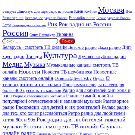
век
Москва
Киев
Дип-хаус
Беларусь
Дип-хаус радио из России
Клубное
Поп
Расслабляющее
Разговорное
Разговорное радио из России
Релакс радио из России
Рок
Рок радио из России
Ретро
Ретро-радио из России
Россия
Украина
Санкт-Петербург
Найти:
Дип-
Беларусь - смотреть ТВ онлайн
Джаз радио
Детское радио
Культура
Звезды
хаус радио
Лучшее клубное радио
Медиа
Музыка
Музыкальные каналы смотреть ТВ
Новости
онлайн
Новости ТВ шоубизнеса
Новостные
О
каналы смотреть онлайн
Ответы@liveTV.by
Отдых
телевидинии и не только
Программа передач на сегодня
более 400 русских тв каналов
Радио для любителей хип-хопа и
рэпа
Радио с самой новой и
Радио с классической музыкой
популярной отечественной и западной музыкой
Разговорное
Раскраски для детей и их родителей
Релакс радио
радио
для тех, кто хочет расслабиться
Ретро радио для любителей
Рок радио для любителей тяжелой
хитов 80х и 90х
Россия - смотреть ТВ онлайн
музыки
Слушать
онлайн радио
Смотреть Азербайджанское ТВ онлайн. Смотреть