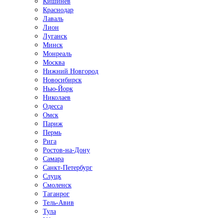
Кишинёв
Краснодар
Лаваль
Лион
Луганск
Минск
Монреаль
Москва
Нижний Новгород
Новосибирск
Нью-Йорк
Николаев
Одесса
Омск
Париж
Пермь
Рига
Ростов-на-Дону
Самара
Санкт-Петербург
Слуцк
Смоленск
Таганрог
Тель-Авив
Тула