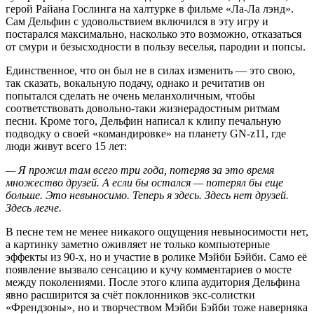
герой Райана Гослинга на халтурке в фильме «Ла-Ла лэнд».
Сам Дельфин с удовольствием включился в эту игру и
постарался максимально, насколько это возможно, отказаться
от смури и безысходности в пользу веселья, пародии и попсы.
Единственное, что он был не в силах изменить — это свою,
так сказать, вокальную подачу, однако и речитатив он
попытался сделать не очень меланхоличным, чтобы
соответствовать довольно-таки жизнерадостным ритмам
песни. Кроме того, Дельфин написал к клипу печальную
подводку о своей «командировке» на планету GN-z11, где
люди живут всего 15 лет:
— Я прожил там всего три года, потеряв за это время
множество друзей. А если бы остался — потерял бы еще
больше. Это невыносимо. Теперь я здесь. Здесь нет друзей.
Здесь легче.
В песне тем не менее никакого ощущения невыносимости нет,
а картинку заметно оживляет не только компьютерные
эффекты из 90-х, но и участие в ролике Мэйби Бэйби. Само её
появление вызвало сенсацию и кучу комментариев о мосте
между поколениями. После этого клипа аудитория Дельфина
явно расширится за счёт поклонников экс-солистки
«Френдзоны», но и творчеством Мэйби Бэйби тоже наверняка