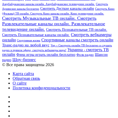
Азербайджанские каналы онлайн. Азербайджанское телевидение онлайн.
Смотреть
Смотреть Десткие каналы онлайн
Армянские каналы бесплатно
Смотреть Кино
(Фильмы) ТВ онлайн. Смотреть Кино каналы онлайн. Кино телевидение онлайн.
Смотреть Музыкальные ТВ онлайн. Смотреть
Развлекательные каналы онлайн. Развлекательное
телевидение онлайн.
Смотреть Познавательные ТВ онлайн.
Смотреть вебкамеры
Смотреть Познавательные каналы онлайн.
онлайн
Спортивные каналы смотреть онлайн
Спортивная жизнь
Транс-радио на любой вкус
Укр » Смотреть онлайн ТВ бесплатно и слушать
Украина - смотреть ТВ
радио в прямом эфире, смотреть вебкамеры мира!
онлайн
Шансон
Флеш игры играть онлайн бесплатно
Фолк радио
Шоу-бизнес
радио
© Все права защищены 2026
Карта сайта
Обратная связь
О сайте
Политика конфиденциальности
Facebook
Twitter
YouTube
vk.com
Одноклассники