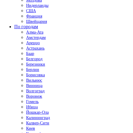
Молдова
Нидерланды
США
Франция
Швейцария
По городам
Алма-Ата
Амстердам
Ареццо
Астрахань
Баар
Белгород
Березники
Берлин
Борисовка
Вильнюс
Винница
Волгоград
Воронеж
Гомель
Ибица
Йошкар-Ола
Калининград
Калвер-Сити
Киев