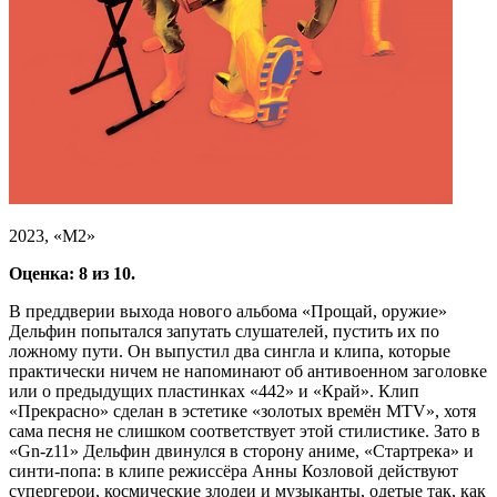
2023, «М2»
Оценка: 8 из 10.
В преддверии выхода нового альбома «Прощай, оружие»
Дельфин попытался запутать слушателей, пустить их по
ложному пути. Он выпустил два сингла и клипа, которые
практически ничем не напоминают об антивоенном заголовке
или о предыдущих пластинках «442» и «Край». Клип
«Прекрасно» сделан в эстетике «золотых времён MTV», хотя
сама песня не слишком соответствует этой стилистике. Зато в
«Gn-z11» Дельфин двинулся в сторону аниме, «Стартрека» и
синти-попа: в клипе режиссёра Анны Козловой действуют
супергерои, космические злодеи и музыканты, одетые так, как