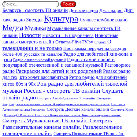
Найти:
Дип-
Беларусь - смотреть ТВ онлайн
Джаз радио
Детское радио
Культура
Звезды
хаус радио
Лучшее клубное радио
Медиа
Музыка
Музыкальные каналы смотреть ТВ
Новости
онлайн
Новости ТВ шоубизнеса
Новостные
О
каналы смотреть онлайн
Ответы@liveTV.by
Отдых
телевидинии и не только
Программа передач на сегодня
более 400 русских тв каналов
Радио для любителей хип-хопа и
рэпа
Радио с самой новой и
Радио с классической музыкой
популярной отечественной и западной музыкой
Разговорное
Раскраски для детей и их родителей
Релакс радио
радио
для тех, кто хочет расслабиться
Ретро радио для любителей
Рок радио для любителей тяжелой
хитов 80х и 90х
Россия - смотреть ТВ онлайн
музыки
Слушать
онлайн радио
Смотреть Азербайджанское ТВ онлайн. Смотреть
Азербайджанские каналы онлайн. Азербайджанское телевидение онлайн.
Смотреть
Смотреть Десткие каналы онлайн
Армянские каналы бесплатно
Смотреть Кино
(Фильмы) ТВ онлайн. Смотреть Кино каналы онлайн. Кино телевидение онлайн.
Смотреть Музыкальные ТВ онлайн. Смотреть
Развлекательные каналы онлайн. Развлекательное
телевидение онлайн.
Смотреть Познавательные ТВ онлайн.