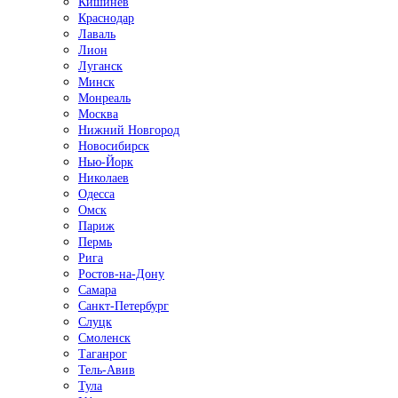
Кишинёв
Краснодар
Лаваль
Лион
Луганск
Минск
Монреаль
Москва
Нижний Новгород
Новосибирск
Нью-Йорк
Николаев
Одесса
Омск
Париж
Пермь
Рига
Ростов-на-Дону
Самара
Санкт-Петербург
Слуцк
Смоленск
Таганрог
Тель-Авив
Тула