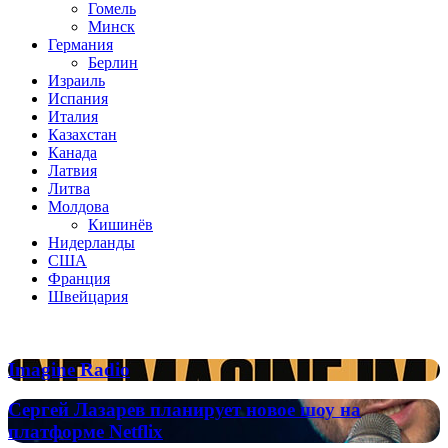
Гомель
Минск
Германия
Берлин
Израиль
Испания
Италия
Казахстан
Канада
Латвия
Литва
Молдова
Кишинёв
Нидерланды
США
Франция
Швейцария
Популярные радиостанции
Imagine
Imagine Radio
Radio
Сергей
Сергей Лазарев планирует новое шоу на
Лазарев
платформе Netflix
планирует