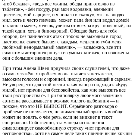
чтоб бежала», «ведь все ужины, обеды приготовлю из
таблеток», «бей посуду, рви мои водолазки, аленький
цветочек, мой нарцисс, и я попала в сказку», «ты на людях
мил, хоть и часто плачешь, может, папа бил или водил домой
так много мачех, хочешь, улетим от всех за круг полярный, ты
такой один, хоть и биполярный. Обещаю быть для тебя
опорой, без панических атак с тобою не выходим в город,
настроенье скачет, бывает с каждым, медленно губи меня,
любимый ненормальный мальчик», — возможно, все эти
симптомы автор почерпнула из умных книжек, но изложены
они с большим знанием дела.
При этом Алёна Швец приучила своих слушателей, что даже
о самых тяжёлых проблемах она пытается петь легко,
высоким голосом и с иронией, иногда переходящей в сарказм.
Не уверен, что для этой песни такая манера подходит. «Буду
милой, нет причин для беспокойства, как мне вывозить все
твои расстройства?». При биполярку любимого мальчика
артистка рассказывает в режиме милого щебетания — и
похоже, что это НЕ ВЫВОЗИТ. Серьёзного разговора о
проблеме не получается, невнимательный зритель вообще
может не понять, о чём речь, если не вникнет в текст
специально. Собственно, эта манера исполнения
символизирует самообманную строчку «нет причин для
беспокойства», хотя на самом деле таких причин выше крыши