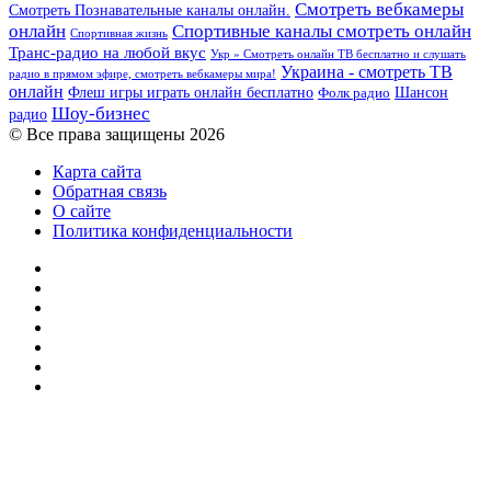
Смотреть вебкамеры
Смотреть Познавательные каналы онлайн.
онлайн
Спортивные каналы смотреть онлайн
Спортивная жизнь
Транс-радио на любой вкус
Укр » Смотреть онлайн ТВ бесплатно и слушать
Украина - смотреть ТВ
радио в прямом эфире, смотреть вебкамеры мира!
онлайн
Шансон
Флеш игры играть онлайн бесплатно
Фолк радио
Шоу-бизнес
радио
© Все права защищены 2026
Карта сайта
Обратная связь
О сайте
Политика конфиденциальности
Facebook
Twitter
YouTube
vk.com
Одноклассники
Telegram
RSS
Кнопка
«Наверх»