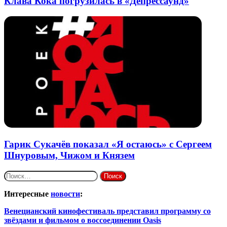
Клава Кока погрузилась в «Депрессаунд»
Гарик Сукачёв показал «Я остаюсь» с Сергеем
Шнуровым, Чижом и Князем
Найти:
Интересные
новости
:
Венецианский кинофестиваль представил программу со
звёздами и фильмом о воссоединении Oasis