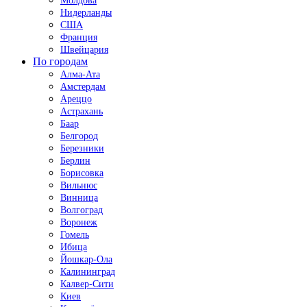
Молдова
Нидерланды
США
Франция
Швейцария
По городам
Алма-Ата
Амстердам
Ареццо
Астрахань
Баар
Белгород
Березники
Берлин
Борисовка
Вильнюс
Винница
Волгоград
Воронеж
Гомель
Ибица
Йошкар-Ола
Калининград
Калвер-Сити
Киев