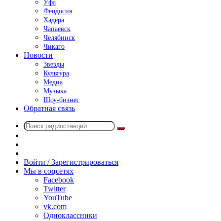
Уфа
Феодосия
Хадера
Чапаевск
Челябинск
Чикаго
Новости
Звезды
Культура
Медиа
Музыка
Шоу-бизнес
Обратная связь
Поиск
Switch
радиостанций
skin
Sidebar
Случайное
радио
Войти / Зарегистрироваться
Мы в соцсетях
Facebook
Twitter
YouTube
vk.com
Одноклассники