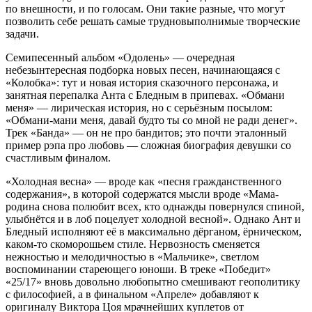
по внешности, и по голосам. Они такие разные, что могут
позволить себе решать самые трудновыполнимые творческие
задачи.
Семипесенный альбом «Одолень» — очередная
небезынтересная подборка новых песен, начинающаяся с
«Колобка»: тут и новая история сказочного персонажа, и
занятная перепалка Анта с Бледным в припевах. «Обмани
меня» — лирическая история, но с серьёзным посылом:
«Обмани-мани меня, давай будто ты со мной не ради денег».
Трек «Банда» — он не про бандитов; это почти эталонный
пример рэпа про любовь — сложная биография девушки со
счастливым финалом.
«Холодная весна» — вроде как «песня гражданственного
содержания», в которой содержатся мысли вроде «Мама-
родина снова полюбит всех, кто однажды повернулся спиной,
улыбнётся и в лоб поцелует холодной весной». Однако Ант и
Бледный исполняют её в максимально дёрганом, ёрническом,
каком-то скоморошьем стиле. Нервозность сменяется
нежностью и мелодичностью в «Мальчике», светлом
воспоминании стареющего юноши. В треке «Победит»
«25/17» вновь довольно любопытно смешивают геополитику
с философией, а в финальном «Апреле» добавляют к
оригиналу Виктора Цоя мрачнейших куплетов от