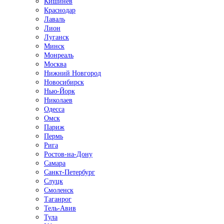
Кишинёв
Краснодар
Лаваль
Лион
Луганск
Минск
Монреаль
Москва
Нижний Новгород
Новосибирск
Нью-Йорк
Николаев
Одесса
Омск
Париж
Пермь
Рига
Ростов-на-Дону
Самара
Санкт-Петербург
Слуцк
Смоленск
Таганрог
Тель-Авив
Тула