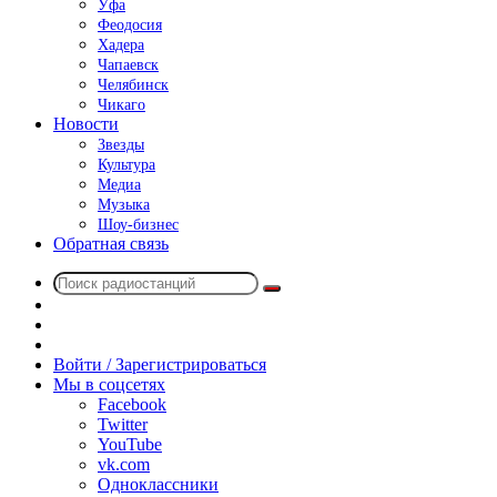
Уфа
Феодосия
Хадера
Чапаевск
Челябинск
Чикаго
Новости
Звезды
Культура
Медиа
Музыка
Шоу-бизнес
Обратная связь
Поиск
Switch
радиостанций
skin
Sidebar
Случайное
радио
Войти / Зарегистрироваться
Мы в соцсетях
Facebook
Twitter
YouTube
vk.com
Одноклассники