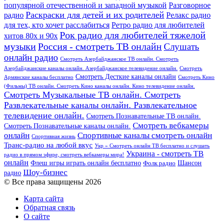
популярной отечественной и западной музыкой
Разговорное
Раскраски для детей и их родителей
Релакс радио
радио
для тех, кто хочет расслабиться
Ретро радио для любителей
Рок радио для любителей тяжелой
хитов 80х и 90х
Россия - смотреть ТВ онлайн
музыки
Слушать
онлайн радио
Смотреть Азербайджанское ТВ онлайн. Смотреть
Азербайджанские каналы онлайн. Азербайджанское телевидение онлайн.
Смотреть
Смотреть Десткие каналы онлайн
Армянские каналы бесплатно
Смотреть Кино
(Фильмы) ТВ онлайн. Смотреть Кино каналы онлайн. Кино телевидение онлайн.
Смотреть Музыкальные ТВ онлайн. Смотреть
Развлекательные каналы онлайн. Развлекательное
телевидение онлайн.
Смотреть Познавательные ТВ онлайн.
Смотреть вебкамеры
Смотреть Познавательные каналы онлайн.
онлайн
Спортивные каналы смотреть онлайн
Спортивная жизнь
Транс-радио на любой вкус
Укр » Смотреть онлайн ТВ бесплатно и слушать
Украина - смотреть ТВ
радио в прямом эфире, смотреть вебкамеры мира!
онлайн
Шансон
Флеш игры играть онлайн бесплатно
Фолк радио
Шоу-бизнес
радио
© Все права защищены 2026
Карта сайта
Обратная связь
О сайте