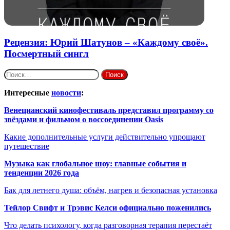
Рецензия: Юрий Шатунов – «Каждому своё».
Посмертный сингл
Найти:
Интересные
новости
:
Венецианский кинофестиваль представил программу со
звёздами и фильмом о воссоединении Oasis
Какие дополнительные услуги действительно упрощают
путешествие
Музыка как глобальное шоу: главные события и
тенденции 2026 года
Бак для летнего душа: объём, нагрев и безопасная установка
Тейлор Свифт и Трэвис Келси официально поженились
Что делать психологу, когда разговорная терапия перестаёт