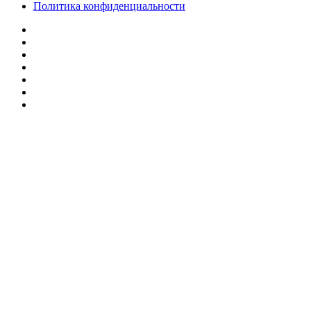
Политика конфиденциальности
Facebook
Twitter
YouTube
vk.com
Одноклассники
Telegram
RSS
Кнопка
«Наверх»