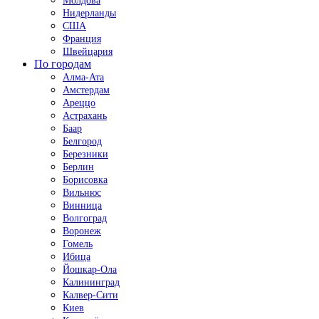
Молдова
Нидерланды
США
Франция
Швейцария
По городам
Алма-Ата
Амстердам
Ареццо
Астрахань
Баар
Белгород
Березники
Берлин
Борисовка
Вильнюс
Винница
Волгоград
Воронеж
Гомель
Ибица
Йошкар-Ола
Калининград
Калвер-Сити
Киев