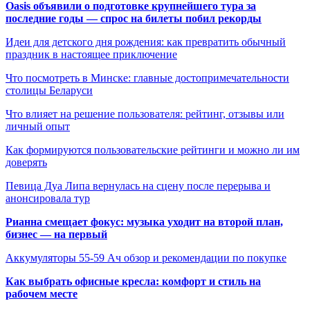
Oasis объявили о подготовке крупнейшего тура за
последние годы — спрос на билеты побил рекорды
Идеи для детского дня рождения: как превратить обычный
праздник в настоящее приключение
Что посмотреть в Минске: главные достопримечательности
столицы Беларуси
Что влияет на решение пользователя: рейтинг, отзывы или
личный опыт
Как формируются пользовательские рейтинги и можно ли им
доверять
Певица Дуа Липа вернулась на сцену после перерыва и
анонсировала тур
Рианна смещает фокус: музыка уходит на второй план,
бизнес — на первый
Аккумуляторы 55-59 Ач обзор и рекомендации по покупке
Как выбрать офисные кресла: комфорт и стиль на
рабочем месте