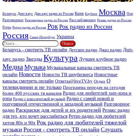
век
Москва
Киев
Дип-хаус
Беларусь
Дип-хаус радио из России
Клубное
Поп
Расслабляющее
Разговорное
Разговорное радио из России
Релакс радио из России
Рок
Рок радио из России
Ретро
Ретро-радио из России
Россия
Украина
Санкт-Петербург
Найти:
Дип-
Беларусь - смотреть ТВ онлайн
Джаз радио
Детское радио
Культура
Звезды
хаус радио
Лучшее клубное радио
Медиа
Музыка
Музыкальные каналы смотреть ТВ
Новости
онлайн
Новости ТВ шоубизнеса
Новостные
О
каналы смотреть онлайн
Ответы@liveTV.by
Отдых
телевидинии и не только
Программа передач на сегодня
более 400 русских тв каналов
Радио для любителей хип-хопа и
рэпа
Радио с самой новой и
Радио с классической музыкой
популярной отечественной и западной музыкой
Разговорное
Раскраски для детей и их родителей
Релакс радио
радио
для тех, кто хочет расслабиться
Ретро радио для любителей
Рок радио для любителей тяжелой
хитов 80х и 90х
Россия - смотреть ТВ онлайн
музыки
Слушать