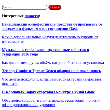
Найти:
Интересные
новости
:
Венецианский кинофестиваль представил программу со
звёздами и фильмом о воссоединении Oasis
Какие дополнительные услуги действительно упрощают
путешествие
Музыка как глобальное шоу: главные события и
тенденции 2026 года
Бак для летнего душа: объём, нагрев и безопасная установка
Тейлор Свифт и Трэвис Келси официально поженились
Что делать психологу, когда разговорная терапия перестаёт
помогать
В Карловых Варах стартовал конкурс Crystal Globe
Обустройство дорог и прилегающих территорий: полный
обзор дорожного оборудования