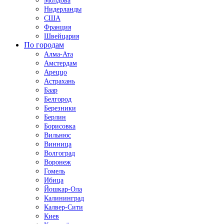
Молдова
Нидерланды
США
Франция
Швейцария
По городам
Алма-Ата
Амстердам
Ареццо
Астрахань
Баар
Белгород
Березники
Берлин
Борисовка
Вильнюс
Винница
Волгоград
Воронеж
Гомель
Ибица
Йошкар-Ола
Калининград
Калвер-Сити
Киев