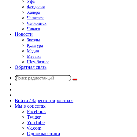
Уфа
Феодосия
Хадера
Чапаевск
Челябинск
Чикаго
Новости
Звезды
Культура
Медиа
Музыка
Шоу-бизнес
Обратная связь
Поиск
Switch
радиостанций
skin
Sidebar
Случайное
радио
Войти / Зарегистрироваться
Мы в соцсетях
Facebook
Twitter
YouTube
vk.com
Одноклассники