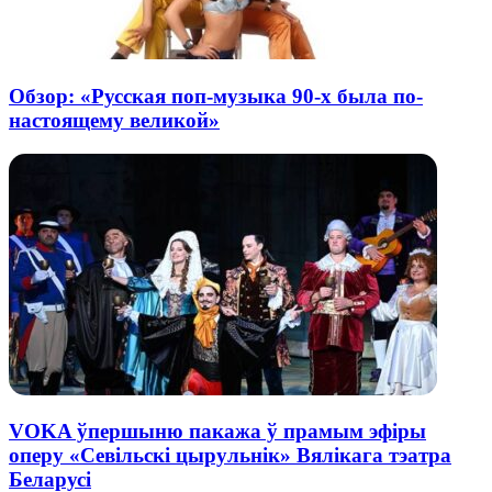
Обзор: «Русская поп-музыка 90-х была по-
настоящему великой»
VOKA ўпершыню пакажа ў прамым эфіры
оперу «Севільскі цырульнік» Вялікага тэатра
Беларусі