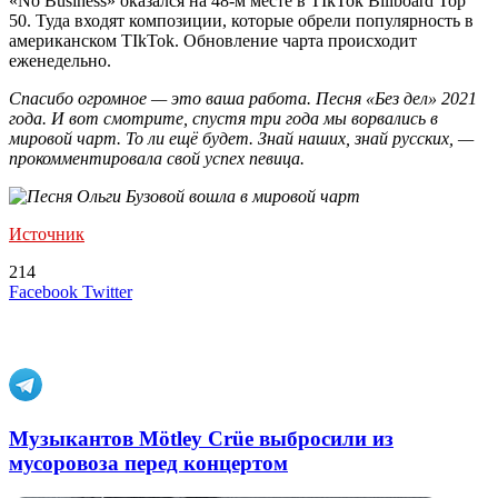
«No Business» оказался на 48-м месте в TIkTok Billboard Top
50. Туда входят композиции, которые обрели популярность в
американском TIkTok. Обновление чарта происходит
еженедельно.
Спасибо огромное — это ваша работа. Песня «Без дел» 2021
года. И вот смотрите, спустя три года мы ворвались в
мировой чарт. То ли ещё будет. Знай наших, знай русских, —
прокомментировала свой успех певица.
Источник
214
LinkedIn
Tumblr
Reddit
Вконтакте
Одноклассники
Skype
Messenger
Messenger
WhatsApp
Telegram
Viber
Line
Поделиться
Печатать
Facebook
Twitter
через
электронную
Похожие радио
почту
Музыкантов Mötley Crüe выбросили из
мусоровоза перед концертом