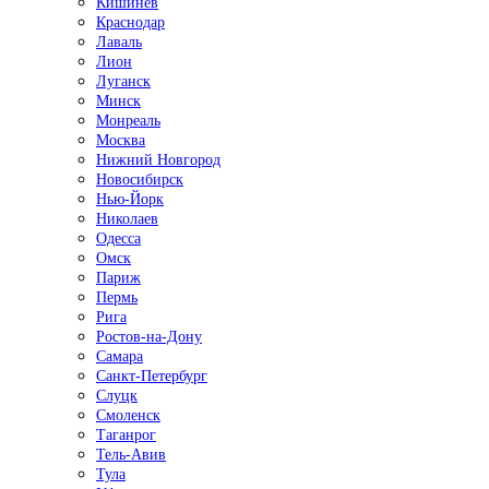
Кишинёв
Краснодар
Лаваль
Лион
Луганск
Минск
Монреаль
Москва
Нижний Новгород
Новосибирск
Нью-Йорк
Николаев
Одесса
Омск
Париж
Пермь
Рига
Ростов-на-Дону
Самара
Санкт-Петербург
Слуцк
Смоленск
Таганрог
Тель-Авив
Тула