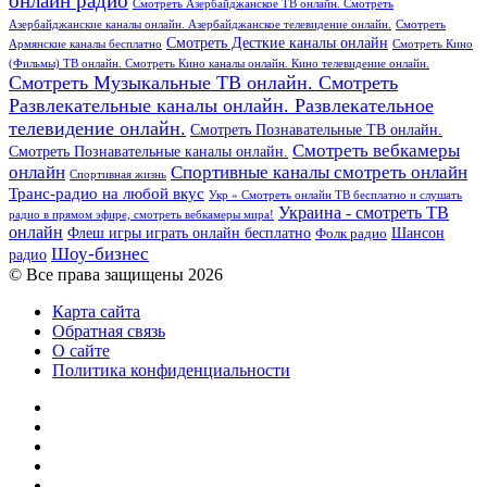
онлайн радио
Смотреть Азербайджанское ТВ онлайн. Смотреть
Азербайджанские каналы онлайн. Азербайджанское телевидение онлайн.
Смотреть
Смотреть Десткие каналы онлайн
Армянские каналы бесплатно
Смотреть Кино
(Фильмы) ТВ онлайн. Смотреть Кино каналы онлайн. Кино телевидение онлайн.
Смотреть Музыкальные ТВ онлайн. Смотреть
Развлекательные каналы онлайн. Развлекательное
телевидение онлайн.
Смотреть Познавательные ТВ онлайн.
Смотреть вебкамеры
Смотреть Познавательные каналы онлайн.
онлайн
Спортивные каналы смотреть онлайн
Спортивная жизнь
Транс-радио на любой вкус
Укр » Смотреть онлайн ТВ бесплатно и слушать
Украина - смотреть ТВ
радио в прямом эфире, смотреть вебкамеры мира!
онлайн
Шансон
Флеш игры играть онлайн бесплатно
Фолк радио
Шоу-бизнес
радио
© Все права защищены 2026
Карта сайта
Обратная связь
О сайте
Политика конфиденциальности
Facebook
Twitter
YouTube
vk.com
Одноклассники