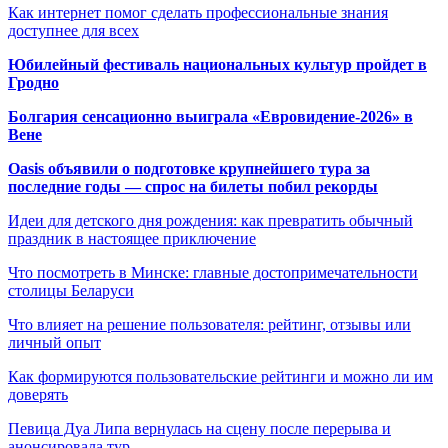
Как интернет помог сделать профессиональные знания
доступнее для всех
Юбилейный фестиваль национальных культур пройдет в
Гродно
Болгария сенсационно выиграла «Евровидение-2026» в
Вене
Oasis объявили о подготовке крупнейшего тура за
последние годы — спрос на билеты побил рекорды
Идеи для детского дня рождения: как превратить обычный
праздник в настоящее приключение
Что посмотреть в Минске: главные достопримечательности
столицы Беларуси
Что влияет на решение пользователя: рейтинг, отзывы или
личный опыт
Как формируются пользовательские рейтинги и можно ли им
доверять
Певица Дуа Липа вернулась на сцену после перерыва и
анонсировала тур