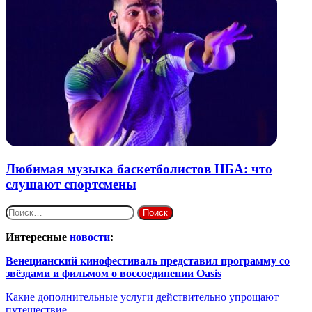
Любимая музыка баскетболистов НБА: что
слушают спортсмены
Найти:
Интересные
новости
:
Венецианский кинофестиваль представил программу со
звёздами и фильмом о воссоединении Oasis
Какие дополнительные услуги действительно упрощают
путешествие