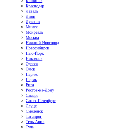
Кишинёв
Краснодар
Лаваль
Лион
Луганск
Минск
Монреаль
Москва
Нижний Новгород
Новосибирск
Нью-Йорк
Николаев
Одесса
Омск
Париж
Пермь
Рига
Ростов-на-Дону
Самара
Санкт-Петербург
Слуцк
Смоленск
Таганрог
Тель-Авив
Тула