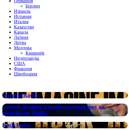
Германия
Берлин
Израиль
Испания
Италия
Казахстан
Канада
Латвия
Литва
Молдова
Кишинёв
Нидерланды
США
Франция
Швейцария
Популярные радиостанции
Imagine
Imagine Radio
Radio
Сергей
Сергей Лазарев планирует новое шоу на
Лазарев
платформе Netflix
планирует
новое
Rock
Rock Radio
шоу
Radio