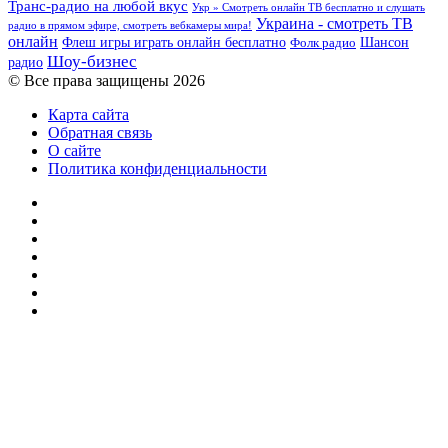
Транс-радио на любой вкус
Укр » Смотреть онлайн ТВ бесплатно и слушать
Украина - смотреть ТВ
радио в прямом эфире, смотреть вебкамеры мира!
онлайн
Шансон
Флеш игры играть онлайн бесплатно
Фолк радио
Шоу-бизнес
радио
© Все права защищены 2026
Карта сайта
Обратная связь
О сайте
Политика конфиденциальности
Facebook
Twitter
YouTube
vk.com
Одноклассники
Telegram
RSS
Кнопка
«Наверх»