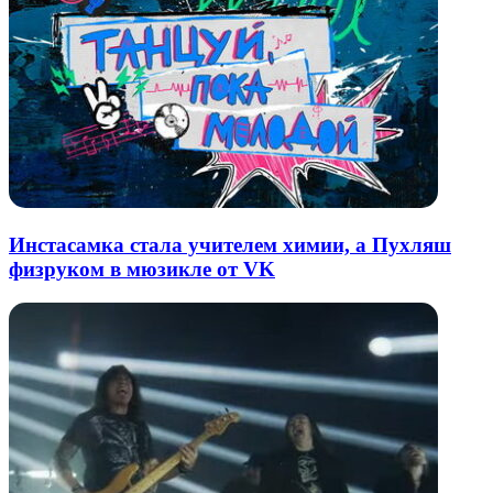
Инстасамка стала учителем химии, а Пухляш
физруком в мюзикле от VK