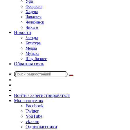
Уфа
Феодосия
Хадера
Чапаевск
Челябинск
Чикаго
Новости
Звезды
Культура
Медиа
Музыка
Шоу-бизнес
Обратная связь
Поиск
Switch
радиостанций
skin
Sidebar
Случайное
радио
Войти / Зарегистрироваться
Мы в соцсетях
Facebook
Twitter
YouTube
vk.com
Одноклассники