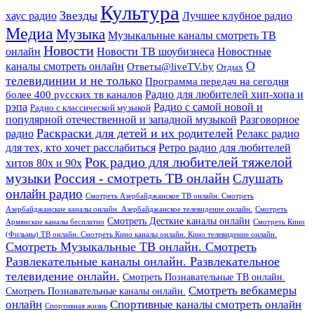
Культура
Звезды
хаус радио
Лучшее клубное радио
Медиа
Музыка
Музыкальные каналы смотреть ТВ
Новости
онлайн
Новости ТВ шоубизнеса
Новостные
О
каналы смотреть онлайн
Ответы@liveTV.by
Отдых
телевидинии и не только
Программа передач на сегодня
более 400 русских тв каналов
Радио для любителей хип-хопа и
рэпа
Радио с самой новой и
Радио с классической музыкой
популярной отечественной и западной музыкой
Разговорное
Раскраски для детей и их родителей
Релакс радио
радио
для тех, кто хочет расслабиться
Ретро радио для любителей
Рок радио для любителей тяжелой
хитов 80х и 90х
Россия - смотреть ТВ онлайн
музыки
Слушать
онлайн радио
Смотреть Азербайджанское ТВ онлайн. Смотреть
Азербайджанские каналы онлайн. Азербайджанское телевидение онлайн.
Смотреть
Смотреть Десткие каналы онлайн
Армянские каналы бесплатно
Смотреть Кино
(Фильмы) ТВ онлайн. Смотреть Кино каналы онлайн. Кино телевидение онлайн.
Смотреть Музыкальные ТВ онлайн. Смотреть
Развлекательные каналы онлайн. Развлекательное
телевидение онлайн.
Смотреть Познавательные ТВ онлайн.
Смотреть вебкамеры
Смотреть Познавательные каналы онлайн.
онлайн
Спортивные каналы смотреть онлайн
Спортивная жизнь