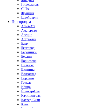
Молдова
Нидерланды
США
Франция
Швейцария
По городам
Алма-Ата
Амстердам
Ареццо
Астрахань
Баар
Белгород
Березники
Берлин
Борисовка
Вильнюс
Винница
Волгоград
Воронеж
Гомель
Ибица
Йошкар-Ола
Калининград
Калвер-Сити
Киев