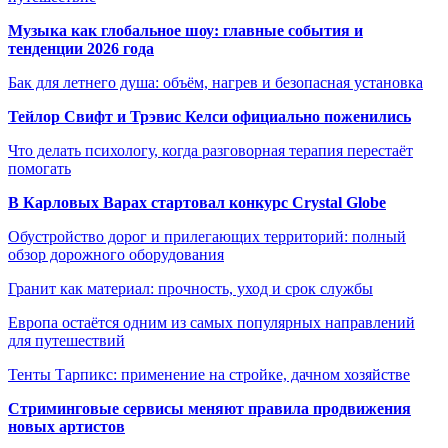
Музыка как глобальное шоу: главные события и
тенденции 2026 года
Бак для летнего душа: объём, нагрев и безопасная установка
Тейлор Свифт и Трэвис Келси официально поженились
Что делать психологу, когда разговорная терапия перестаёт
помогать
В Карловых Варах стартовал конкурс Crystal Globe
Обустройство дорог и прилегающих территорий: полный
обзор дорожного оборудования
Гранит как материал: прочность, уход и срок службы
Европа остаётся одним из самых популярных направлений
для путешествий
Тенты Тарпикс: применение на стройке, дачном хозяйстве
Стриминговые сервисы меняют правила продвижения
новых артистов