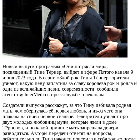
Новый выпуск программы «Они потрясли мир»,
посвященный Тине Тёрнер, выйдет в эфире Пятого канала 9
июня 2023 года. В серии «Злой рок Тины Тёрнер» зрители
узнают, какую цену заплатила за славу королева рок-н-ролла и
одна из величайших певиц современности, сообщили
агентству InterMedia в пресс-службе телеканала.
Создатели выпуска расскажут, за что Тину избивала родная
мать, чем обернулась её первая любовь, и из-за чего она
плакала на своей первой свадьбе. Телезрители узнают про
двух молодых любовниц мужа, которые жили в доме
Тёрнеров, и по какой причине мать запрещала дочери
разводиться. Авторы передачи ответят на вопросы,
действительно ли Тина наконец поверила в себя только после