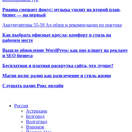
Рианна смещает фокус: музыка уходит на второй план,
бизнес — на первый
Аккумуляторы 55-59 Ач обзор и рекомендации по покупке
Как выбрать офисные кресла: комфорт и стиль на
рабочем месте
Вышло обновление WordPress: как оно влияет на рекламу
и SEO бизнеса
Бесплатная и платная раскрутка сайта, что лучше?
Магия волн: радио как развлечение и стиль жизни
Слушать радио Рокс онлайн
Радио по странам
Россия
Астрахань
Белгород
Волгоград
Воронеж