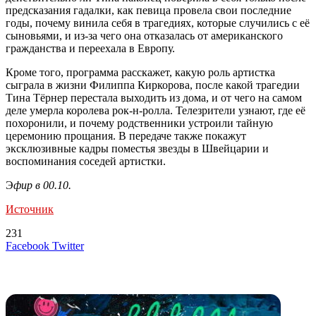
предсказания гадалки, как певица провела свои последние
годы, почему винила себя в трагедиях, которые случились с её
сыновьями, и из-за чего она отказалась от американского
гражданства и переехала в Европу.
Кроме того, программа расскажет, какую роль артистка
сыграла в жизни Филиппа Киркорова, после какой трагедии
Тина Тёрнер перестала выходить из дома, и от чего на самом
деле умерла королева рок-н-ролла. Телезрители узнают, где её
похоронили, и почему родственники устроили тайную
церемонию прощания. В передаче также покажут
эксклюзивные кадры поместья звезды в Швейцарии и
воспоминания соседей артистки.
Э
фир в 00.10.
Источник
231
LinkedIn
Tumblr
Reddit
Вконтакте
Одноклассники
Skype
Messenger
Messenger
WhatsApp
Telegram
Viber
Line
Поделиться
Печатать
Facebook
Twitter
через
электронную
Похожие радио
почту