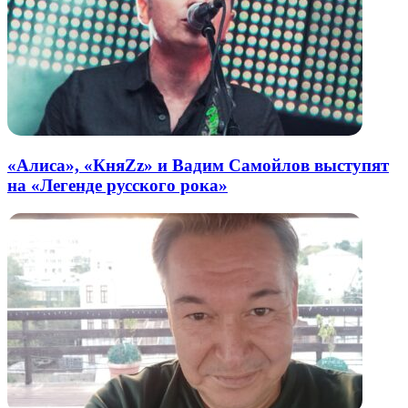
«Алиса», «КняZz» и Вадим Самойлов выступят
на «Легенде русского рока»