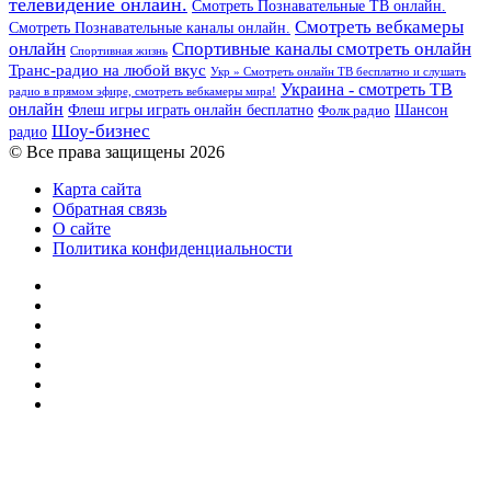
телевидение онлайн.
Смотреть Познавательные ТВ онлайн.
Смотреть вебкамеры
Смотреть Познавательные каналы онлайн.
онлайн
Спортивные каналы смотреть онлайн
Спортивная жизнь
Транс-радио на любой вкус
Укр » Смотреть онлайн ТВ бесплатно и слушать
Украина - смотреть ТВ
радио в прямом эфире, смотреть вебкамеры мира!
онлайн
Шансон
Флеш игры играть онлайн бесплатно
Фолк радио
Шоу-бизнес
радио
© Все права защищены 2026
Карта сайта
Обратная связь
О сайте
Политика конфиденциальности
Facebook
Twitter
YouTube
vk.com
Одноклассники
Telegram
RSS
Кнопка
«Наверх»