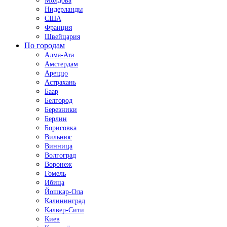
Молдова
Нидерланды
США
Франция
Швейцария
По городам
Алма-Ата
Амстердам
Ареццо
Астрахань
Баар
Белгород
Березники
Берлин
Борисовка
Вильнюс
Винница
Волгоград
Воронеж
Гомель
Ибица
Йошкар-Ола
Калининград
Калвер-Сити
Киев