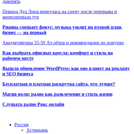
доверять
Певица Дуа Липа вернулась на сцену после перерыва и
анонсировала тур
Рианна смещает фокус: музыка уходит на второй план,
бизнес — на первый
Аккумуляторы 55-59 Ач обзор и рекомендации по покупке
Как выбрать офисные кресла: комфорт и стиль на
рабочем месте
Вышло обновление WordPress: как оно влияет на рекламу
и SEO бизнеса
Бесплатная и платная раскрутка сайта, что лучше?
Магия волн: радио как развлечение и стиль жизни
Слушать радио Рокс онлайн
Радио по странам
Россия
Астрахань