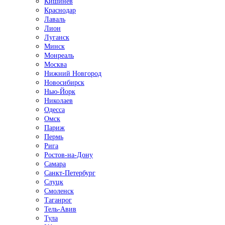
Кишинёв
Краснодар
Лаваль
Лион
Луганск
Минск
Монреаль
Москва
Нижний Новгород
Новосибирск
Нью-Йорк
Николаев
Одесса
Омск
Париж
Пермь
Рига
Ростов-на-Дону
Самара
Санкт-Петербург
Слуцк
Смоленск
Таганрог
Тель-Авив
Тула