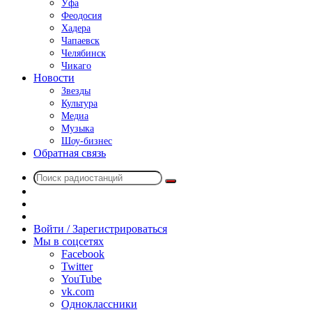
Уфа
Феодосия
Хадера
Чапаевск
Челябинск
Чикаго
Новости
Звезды
Культура
Медиа
Музыка
Шоу-бизнес
Обратная связь
Поиск
Switch
радиостанций
skin
Sidebar
Случайное
радио
Войти / Зарегистрироваться
Мы в соцсетях
Facebook
Twitter
YouTube
vk.com
Одноклассники