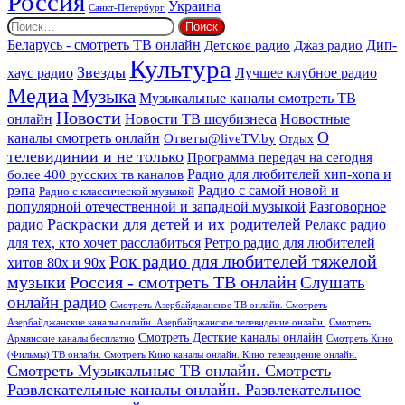
Россия
Украина
Санкт-Петербург
Найти:
Дип-
Беларусь - смотреть ТВ онлайн
Джаз радио
Детское радио
Культура
Звезды
хаус радио
Лучшее клубное радио
Медиа
Музыка
Музыкальные каналы смотреть ТВ
Новости
онлайн
Новости ТВ шоубизнеса
Новостные
О
каналы смотреть онлайн
Ответы@liveTV.by
Отдых
телевидинии и не только
Программа передач на сегодня
более 400 русских тв каналов
Радио для любителей хип-хопа и
рэпа
Радио с самой новой и
Радио с классической музыкой
популярной отечественной и западной музыкой
Разговорное
Раскраски для детей и их родителей
Релакс радио
радио
для тех, кто хочет расслабиться
Ретро радио для любителей
Рок радио для любителей тяжелой
хитов 80х и 90х
Россия - смотреть ТВ онлайн
музыки
Слушать
онлайн радио
Смотреть Азербайджанское ТВ онлайн. Смотреть
Азербайджанские каналы онлайн. Азербайджанское телевидение онлайн.
Смотреть
Смотреть Десткие каналы онлайн
Армянские каналы бесплатно
Смотреть Кино
(Фильмы) ТВ онлайн. Смотреть Кино каналы онлайн. Кино телевидение онлайн.
Смотреть Музыкальные ТВ онлайн. Смотреть
Развлекательные каналы онлайн. Развлекательное