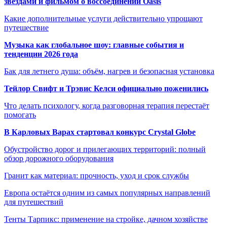
звёздами и фильмом о воссоединении Oasis
Какие дополнительные услуги действительно упрощают
путешествие
Музыка как глобальное шоу: главные события и
тенденции 2026 года
Бак для летнего душа: объём, нагрев и безопасная установка
Тейлор Свифт и Трэвис Келси официально поженились
Что делать психологу, когда разговорная терапия перестаёт
помогать
В Карловых Варах стартовал конкурс Crystal Globe
Обустройство дорог и прилегающих территорий: полный
обзор дорожного оборудования
Гранит как материал: прочность, уход и срок службы
Европа остаётся одним из самых популярных направлений
для путешествий
Тенты Тарпикс: применение на стройке, дачном хозяйстве