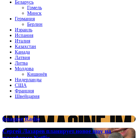
Беларусь
Гомель
Минск
Германия
Берлин
Израиль
Испания
Италия
Казахстан
Канада
Латвия
Литва
Молдова
Кишинёв
Нидерланды
США
Франция
Швейцария
Популярные радиостанции
Imagine
Imagine Radio
Radio
Сергей
Сергей Лазарев планирует новое шоу на
Лазарев
платформе Netflix