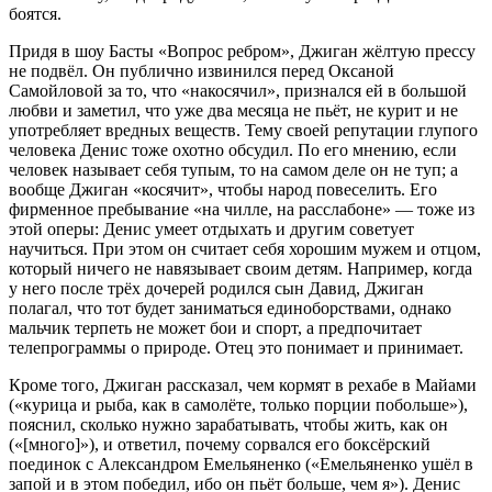
боятся.
Придя в шоу Басты «Вопрос ребром», Джиган жёлтую прессу
не подвёл. Он публично извинился перед Оксаной
Самойловой за то, что «накосячил», признался ей в большой
любви и заметил, что уже два месяца не пьёт, не курит и не
употребляет вредных веществ. Тему своей репутации глупого
человека Денис тоже охотно обсудил. По его мнению, если
человек называет себя тупым, то на самом деле он не туп; а
вообще Джиган «косячит», чтобы народ повеселить. Его
фирменное пребывание «на чилле, на расслабоне» — тоже из
этой оперы: Денис умеет отдыхать и другим советует
научиться. При этом он считает себя хорошим мужем и отцом,
который ничего не навязывает своим детям. Например, когда
у него после трёх дочерей родился сын Давид, Джиган
полагал, что тот будет заниматься единоборствами, однако
мальчик терпеть не может бои и спорт, а предпочитает
телепрограммы о природе. Отец это понимает и принимает.
Кроме того, Джиган рассказал, чем кормят в рехабе в Майами
(«курица и рыба, как в самолёте, только порции побольше»),
пояснил, сколько нужно зарабатывать, чтобы жить, как он
(«[много]»), и ответил, почему сорвался его боксёрский
поединок с Александром Емельяненко («Емельяненко ушёл в
запой и в этом победил, ибо он пьёт больше, чем я»). Денис