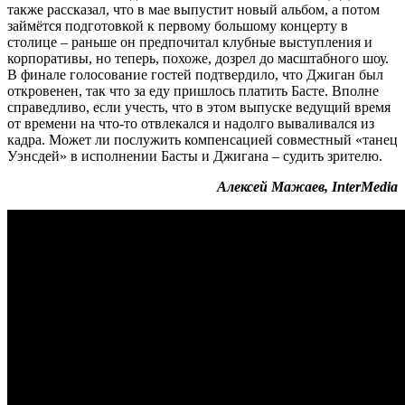
также рассказал, что в мае выпустит новый альбом, а потом
займётся подготовкой к первому большому концерту в
столице – раньше он предпочитал клубные выступления и
корпоративы, но теперь, похоже, дозрел до масштабного шоу.
В финале голосование гостей подтвердило, что Джиган был
откровенен, так что за еду пришлось платить Басте. Вполне
справедливо, если учесть, что в этом выпуске ведущий время
от времени на что-то отвлекался и надолго вываливался из
кадра. Может ли послужить компенсацией совместный «танец
Уэнсдей» в исполнении Басты и Джигана – судить зрителю.
Алексей Мажаев, InterMedia