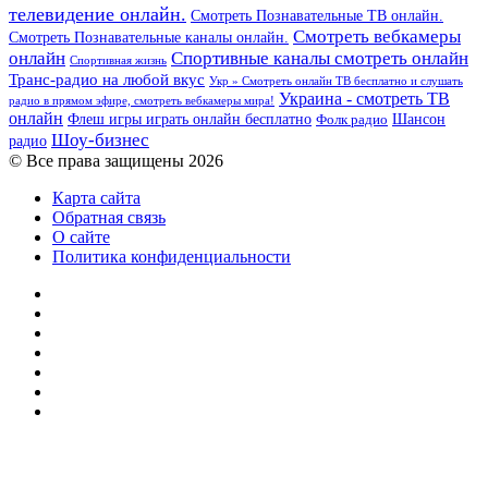
телевидение онлайн.
Смотреть Познавательные ТВ онлайн.
Смотреть вебкамеры
Смотреть Познавательные каналы онлайн.
онлайн
Спортивные каналы смотреть онлайн
Спортивная жизнь
Транс-радио на любой вкус
Укр » Смотреть онлайн ТВ бесплатно и слушать
Украина - смотреть ТВ
радио в прямом эфире, смотреть вебкамеры мира!
онлайн
Шансон
Флеш игры играть онлайн бесплатно
Фолк радио
Шоу-бизнес
радио
© Все права защищены 2026
Карта сайта
Обратная связь
О сайте
Политика конфиденциальности
Facebook
Twitter
YouTube
vk.com
Одноклассники
Telegram
RSS
Кнопка
«Наверх»