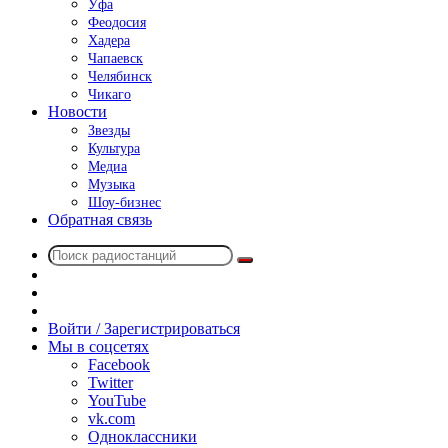
Уфа
Феодосия
Хадера
Чапаевск
Челябинск
Чикаго
Новости
Звезды
Культура
Медиа
Музыка
Шоу-бизнес
Обратная связь
Поиск
Switch
радиостанций
skin
Sidebar
Случайное
радио
Войти / Зарегистрироваться
Мы в соцсетях
Facebook
Twitter
YouTube
vk.com
Одноклассники