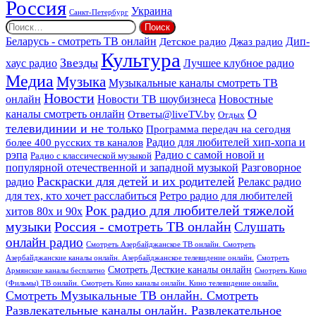
Россия
Украина
Санкт-Петербург
Найти:
Дип-
Беларусь - смотреть ТВ онлайн
Джаз радио
Детское радио
Культура
Звезды
хаус радио
Лучшее клубное радио
Медиа
Музыка
Музыкальные каналы смотреть ТВ
Новости
онлайн
Новости ТВ шоубизнеса
Новостные
О
каналы смотреть онлайн
Ответы@liveTV.by
Отдых
телевидинии и не только
Программа передач на сегодня
более 400 русских тв каналов
Радио для любителей хип-хопа и
рэпа
Радио с самой новой и
Радио с классической музыкой
популярной отечественной и западной музыкой
Разговорное
Раскраски для детей и их родителей
Релакс радио
радио
для тех, кто хочет расслабиться
Ретро радио для любителей
Рок радио для любителей тяжелой
хитов 80х и 90х
Россия - смотреть ТВ онлайн
музыки
Слушать
онлайн радио
Смотреть Азербайджанское ТВ онлайн. Смотреть
Азербайджанские каналы онлайн. Азербайджанское телевидение онлайн.
Смотреть
Смотреть Десткие каналы онлайн
Армянские каналы бесплатно
Смотреть Кино
(Фильмы) ТВ онлайн. Смотреть Кино каналы онлайн. Кино телевидение онлайн.
Смотреть Музыкальные ТВ онлайн. Смотреть
Развлекательные каналы онлайн. Развлекательное