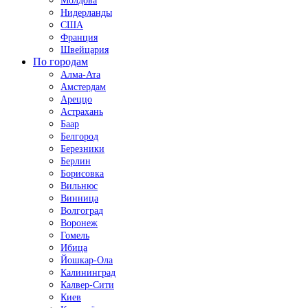
Молдова
Нидерланды
США
Франция
Швейцария
По городам
Алма-Ата
Амстердам
Ареццо
Астрахань
Баар
Белгород
Березники
Берлин
Борисовка
Вильнюс
Винница
Волгоград
Воронеж
Гомель
Ибица
Йошкар-Ола
Калининград
Калвер-Сити
Киев