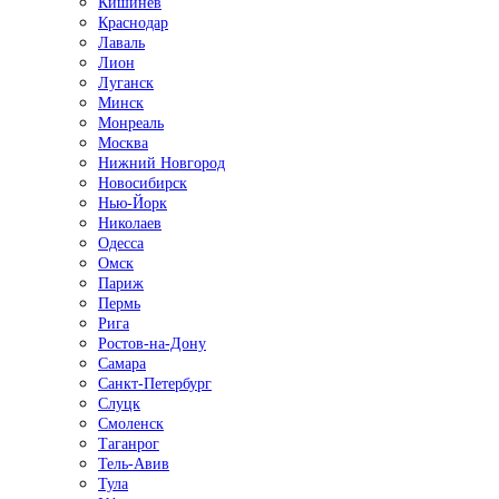
Кишинёв
Краснодар
Лаваль
Лион
Луганск
Минск
Монреаль
Москва
Нижний Новгород
Новосибирск
Нью-Йорк
Николаев
Одесса
Омск
Париж
Пермь
Рига
Ростов-на-Дону
Самара
Санкт-Петербург
Слуцк
Смоленск
Таганрог
Тель-Авив
Тула