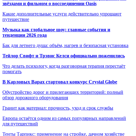
звёздами и фильмом о воссоединении Oasis
Какие дополнительные услуги действительно упрощают
путешествие
Музыка как глобальное шоу: главные события и
тенденции 2026 года
Бак для летнего душа: объём, нагрев и безопасная установка
Тейлор Свифт и Трэвис Келси официально поженились
Что делать психологу, когда разговорная терапия перестаёт
помогать
В Карловых Варах стартовал конкурс Crystal Globe
Обустройство дорог и прилегающих территорий: полный
обзор дорожного оборудования
Гранит как материал: прочность, уход и срок службы
Европа остаётся одним из самых популярных направлений
для путешествий
Тенты Тарпикс: применение на стройке, дачном хозяйстве