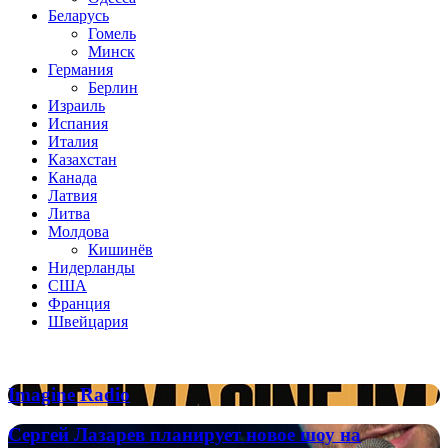
Беларусь
Гомель
Минск
Германия
Берлин
Израиль
Испания
Италия
Казахстан
Канада
Латвия
Литва
Молдова
Кишинёв
Нидерланды
США
Франция
Швейцария
Популярные радиостанции
Imagine
Imagine Radio
Radio
Сергей
Сергей Лазарев планирует новое шоу на