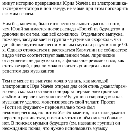
минут историю превращения Юрия Усачёва из электронщика-
экспериментатора в поп-звезду, не забыв при этом поговорить
с самим героем.
Нам бы, конечно, было интересно услышать рассказ о том,
чем Юрий занимается после распада «Гостей из будущего» и
доволен ли он тем, как всё сложилось. Отдельного выпуска,
пожалуй, заслуживает и группа «Чугунный скороход», чьи
дичайшие шуточные песни многим смутили разум в конце 90-
х. Однако отвлекаться и растекаться Кармунин не собирается:
видео чётко соответствует заявленной теме, лирические
отступления не допускаются, а финальное резюме о том, как
стать звездой, вряд ли можно считать универсальным
рецептом для музыкантов.
Тем не менее из выпуска можно узнать, как молодой
электронщик Юра Усачёв открыл для себя стиль джангл/драм-
н-бэйс, сколько составил гонорар за первый электронный
альбом и первое выступление «Чугунного скорохода» и как
музыканту удалось монетизировать свой талант. Проект
«Гости из будущего» первоначально тоже был
некоммерческим, но потом Усачёв заметил, что стиль джангл
перестал развиваться, и искать что-то в нём смысла больше
нет. В поисках музыки будущего (см. название группы) он
неожиданно понял, что нужно использовать музыку