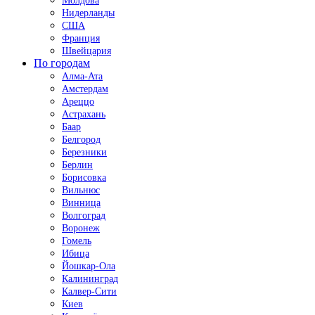
Молдова
Нидерланды
США
Франция
Швейцария
По городам
Алма-Ата
Амстердам
Ареццо
Астрахань
Баар
Белгород
Березники
Берлин
Борисовка
Вильнюс
Винница
Волгоград
Воронеж
Гомель
Ибица
Йошкар-Ола
Калининград
Калвер-Сити
Киев