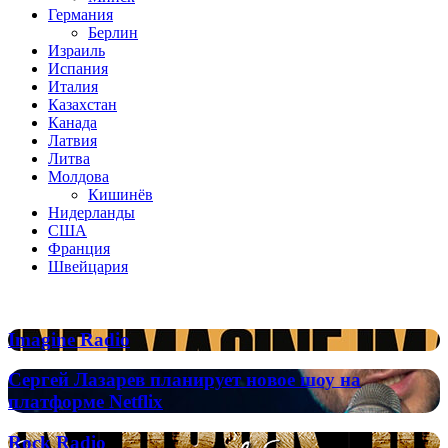
Германия
Берлин
Израиль
Испания
Италия
Казахстан
Канада
Латвия
Литва
Молдова
Кишинёв
Нидерланды
США
Франция
Швейцария
Популярные радиостанции
Imagine
Imagine Radio
Radio
Сергей
Сергей Лазарев планирует новое шоу на
Лазарев
платформе Netflix
планирует
новое
Rock
Rock Radio