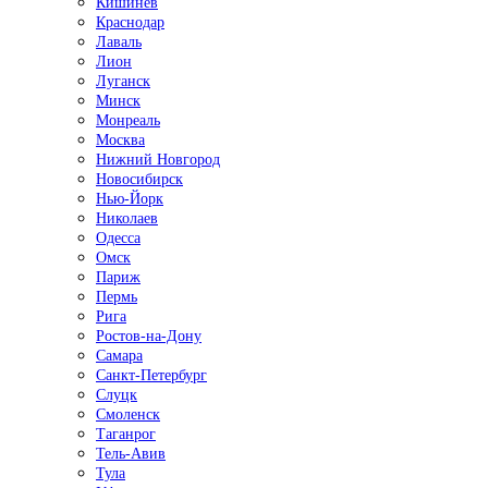
Кишинёв
Краснодар
Лаваль
Лион
Луганск
Минск
Монреаль
Москва
Нижний Новгород
Новосибирск
Нью-Йорк
Николаев
Одесса
Омск
Париж
Пермь
Рига
Ростов-на-Дону
Самара
Санкт-Петербург
Слуцк
Смоленск
Таганрог
Тель-Авив
Тула