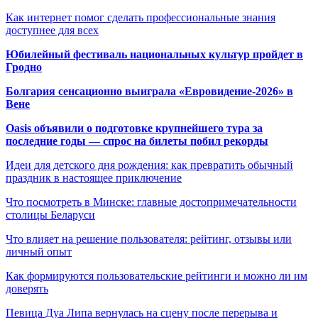
Как интернет помог сделать профессиональные знания
доступнее для всех
Юбилейный фестиваль национальных культур пройдет в
Гродно
Болгария сенсационно выиграла «Евровидение-2026» в
Вене
Oasis объявили о подготовке крупнейшего тура за
последние годы — спрос на билеты побил рекорды
Идеи для детского дня рождения: как превратить обычный
праздник в настоящее приключение
Что посмотреть в Минске: главные достопримечательности
столицы Беларуси
Что влияет на решение пользователя: рейтинг, отзывы или
личный опыт
Как формируются пользовательские рейтинги и можно ли им
доверять
Певица Дуа Липа вернулась на сцену после перерыва и