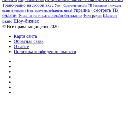
Спортивная жизнь
Транс-радио на любой вкус
Укр » Смотреть онлайн ТВ бесплатно и слушать
Украина - смотреть ТВ
радио в прямом эфире, смотреть вебкамеры мира!
онлайн
Шансон
Флеш игры играть онлайн бесплатно
Фолк радио
Шоу-бизнес
радио
© Все права защищены 2026
Карта сайта
Обратная связь
О сайте
Политика конфиденциальности
Facebook
Twitter
YouTube
vk.com
Одноклассники
Telegram
RSS
Кнопка
«Наверх»