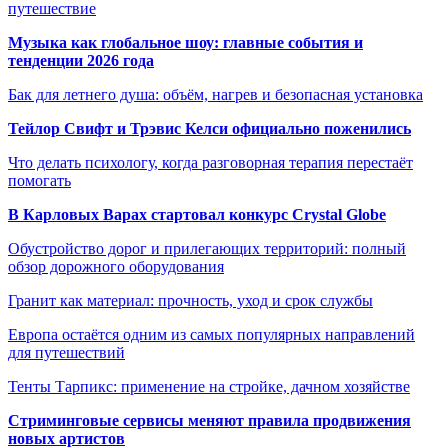
путешествие
Музыка как глобальное шоу: главные события и
тенденции 2026 года
Бак для летнего душа: объём, нагрев и безопасная установка
Тейлор Свифт и Трэвис Келси официально поженились
Что делать психологу, когда разговорная терапия перестаёт
помогать
В Карловых Варах стартовал конкурс Crystal Globe
Обустройство дорог и прилегающих территорий: полный
обзор дорожного оборудования
Гранит как материал: прочность, уход и срок службы
Европа остаётся одним из самых популярных направлений
для путешествий
Тенты Тарпикс: применение на стройке, дачном хозяйстве
Стриминговые сервисы меняют правила продвижения
новых артистов