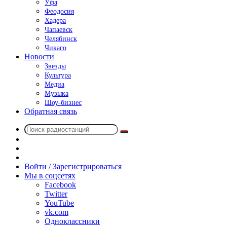
Уфа
Феодосия
Хадера
Чапаевск
Челябинск
Чикаго
Новости
Звезды
Культура
Медиа
Музыка
Шоу-бизнес
Обратная связь
Поиск
Switch
радиостанций
skin
Sidebar
Случайное
радио
Войти / Зарегистрироваться
Мы в соцсетях
Facebook
Twitter
YouTube
vk.com
Одноклассники