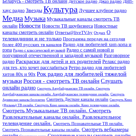
Дип-
Беларусь - смотреть ТВ онлайн
Джаз радио
Детское радио
Культура
Звезды
хаус радио
Лучшее клубное радио
Медиа
Музыка
Музыкальные каналы смотреть ТВ
Новости
онлайн
Новости ТВ шоубизнеса
Новостные
О
каналы смотреть онлайн
Ответы@liveTV.by
Отдых
телевидинии и не только
Программа передач на сегодня
более 400 русских тв каналов
Радио для любителей хип-хопа и
рэпа
Радио с самой новой и
Радио с классической музыкой
популярной отечественной и западной музыкой
Разговорное
Раскраски для детей и их родителей
Релакс радио
радио
для тех, кто хочет расслабиться
Ретро радио для любителей
Рок радио для любителей тяжелой
хитов 80х и 90х
Россия - смотреть ТВ онлайн
музыки
Слушать
онлайн радио
Смотреть Азербайджанское ТВ онлайн. Смотреть
Азербайджанские каналы онлайн. Азербайджанское телевидение онлайн.
Смотреть
Смотреть Десткие каналы онлайн
Армянские каналы бесплатно
Смотреть Кино
(Фильмы) ТВ онлайн. Смотреть Кино каналы онлайн. Кино телевидение онлайн.
Смотреть Музыкальные ТВ онлайн. Смотреть
Развлекательные каналы онлайн. Развлекательное
телевидение онлайн.
Смотреть Познавательные ТВ онлайн.
Смотреть вебкамеры
Смотреть Познавательные каналы онлайн.
онлайн
Спортивные каналы смотреть онлайн