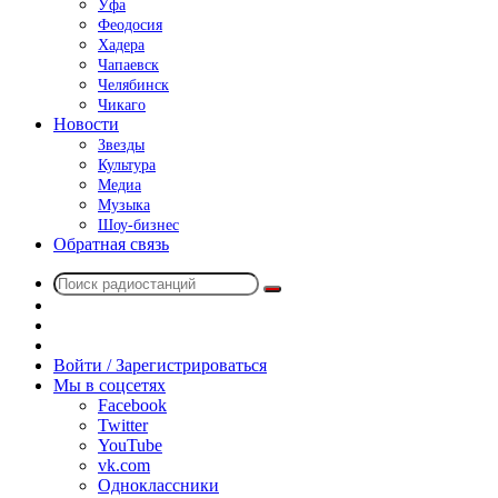
Уфа
Феодосия
Хадера
Чапаевск
Челябинск
Чикаго
Новости
Звезды
Культура
Медиа
Музыка
Шоу-бизнес
Обратная связь
Поиск
Switch
радиостанций
skin
Sidebar
Случайное
радио
Войти / Зарегистрироваться
Мы в соцсетях
Facebook
Twitter
YouTube
vk.com
Одноклассники