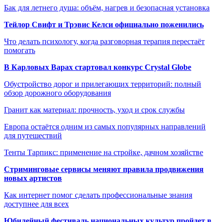
Бак для летнего душа: объём, нагрев и безопасная установка
Тейлор Свифт и Трэвис Келси официально поженились
Что делать психологу, когда разговорная терапия перестаёт
помогать
В Карловых Варах стартовал конкурс Crystal Globe
Обустройство дорог и прилегающих территорий: полный
обзор дорожного оборудования
Гранит как материал: прочность, уход и срок службы
Европа остаётся одним из самых популярных направлений
для путешествий
Тенты Тарпикс: применение на стройке, дачном хозяйстве
Стриминговые сервисы меняют правила продвижения
новых артистов
Как интернет помог сделать профессиональные знания
доступнее для всех
Юбилейный фестиваль национальных культур пройдет в