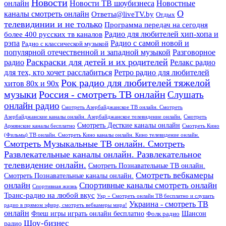
Новости
онлайн
Новости ТВ шоубизнеса
Новостные
О
каналы смотреть онлайн
Ответы@liveTV.by
Отдых
телевидинии и не только
Программа передач на сегодня
более 400 русских тв каналов
Радио для любителей хип-хопа и
рэпа
Радио с самой новой и
Радио с классической музыкой
популярной отечественной и западной музыкой
Разговорное
Раскраски для детей и их родителей
Релакс радио
радио
для тех, кто хочет расслабиться
Ретро радио для любителей
Рок радио для любителей тяжелой
хитов 80х и 90х
Россия - смотреть ТВ онлайн
музыки
Слушать
онлайн радио
Смотреть Азербайджанское ТВ онлайн. Смотреть
Азербайджанские каналы онлайн. Азербайджанское телевидение онлайн.
Смотреть
Смотреть Десткие каналы онлайн
Армянские каналы бесплатно
Смотреть Кино
(Фильмы) ТВ онлайн. Смотреть Кино каналы онлайн. Кино телевидение онлайн.
Смотреть Музыкальные ТВ онлайн. Смотреть
Развлекательные каналы онлайн. Развлекательное
телевидение онлайн.
Смотреть Познавательные ТВ онлайн.
Смотреть вебкамеры
Смотреть Познавательные каналы онлайн.
онлайн
Спортивные каналы смотреть онлайн
Спортивная жизнь
Транс-радио на любой вкус
Укр » Смотреть онлайн ТВ бесплатно и слушать
Украина - смотреть ТВ
радио в прямом эфире, смотреть вебкамеры мира!
онлайн
Шансон
Флеш игры играть онлайн бесплатно
Фолк радио
Шоу-бизнес
радио