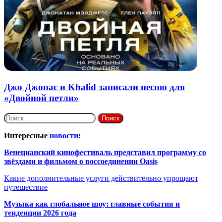
Джо Джонас и Khalid записали песню для
«Двойной петли»
Найти:
Интересные
новости
:
Венецианский кинофестиваль представил программу со
звёздами и фильмом о воссоединении Oasis
Какие дополнительные услуги действительно упрощают
путешествие
Музыка как глобальное шоу: главные события и
тенденции 2026 года