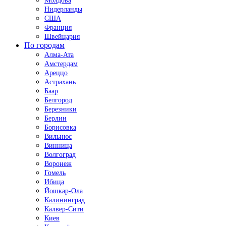
Молдова
Нидерланды
США
Франция
Швейцария
По городам
Алма-Ата
Амстердам
Ареццо
Астрахань
Баар
Белгород
Березники
Берлин
Борисовка
Вильнюс
Винница
Волгоград
Воронеж
Гомель
Ибица
Йошкар-Ола
Калининград
Калвер-Сити
Киев