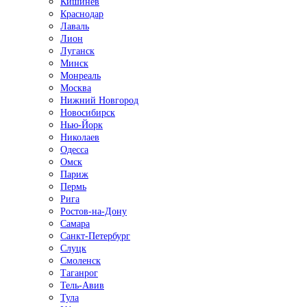
Кишинёв
Краснодар
Лаваль
Лион
Луганск
Минск
Монреаль
Москва
Нижний Новгород
Новосибирск
Нью-Йорк
Николаев
Одесса
Омск
Париж
Пермь
Рига
Ростов-на-Дону
Самара
Санкт-Петербург
Слуцк
Смоленск
Таганрог
Тель-Авив
Тула