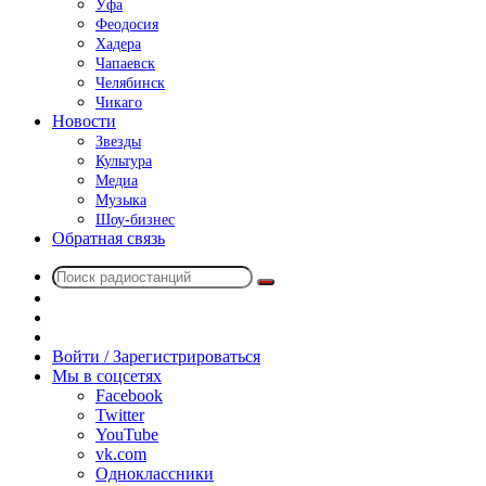
Уфа
Феодосия
Хадера
Чапаевск
Челябинск
Чикаго
Новости
Звезды
Культура
Медиа
Музыка
Шоу-бизнес
Обратная связь
Поиск
Switch
радиостанций
skin
Sidebar
Случайное
радио
Войти / Зарегистрироваться
Мы в соцсетях
Facebook
Twitter
YouTube
vk.com
Одноклассники