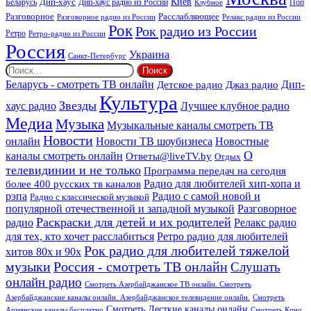
Киев
Дип-хаус
Беларусь
Дип-хаус радио из России
Клубное
Поп
Расслабляющее
Разговорное
Разговорное радио из России
Релакс радио из России
Рок
Рок радио из России
Ретро
Ретро-радио из России
Россия
Украина
Санкт-Петербург
Найти:
Дип-
Беларусь - смотреть ТВ онлайн
Джаз радио
Детское радио
Культура
Звезды
хаус радио
Лучшее клубное радио
Медиа
Музыка
Музыкальные каналы смотреть ТВ
Новости
онлайн
Новости ТВ шоубизнеса
Новостные
О
каналы смотреть онлайн
Ответы@liveTV.by
Отдых
телевидинии и не только
Программа передач на сегодня
более 400 русских тв каналов
Радио для любителей хип-хопа и
рэпа
Радио с самой новой и
Радио с классической музыкой
популярной отечественной и западной музыкой
Разговорное
Раскраски для детей и их родителей
Релакс радио
радио
для тех, кто хочет расслабиться
Ретро радио для любителей
Рок радио для любителей тяжелой
хитов 80х и 90х
Россия - смотреть ТВ онлайн
музыки
Слушать
онлайн радио
Смотреть Азербайджанское ТВ онлайн. Смотреть
Азербайджанские каналы онлайн. Азербайджанское телевидение онлайн.
Смотреть
Смотреть Десткие каналы онлайн
Армянские каналы бесплатно
Смотреть Кино