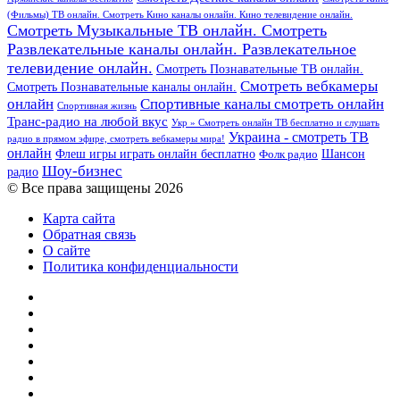
(Фильмы) ТВ онлайн. Смотреть Кино каналы онлайн. Кино телевидение онлайн.
Смотреть Музыкальные ТВ онлайн. Смотреть
Развлекательные каналы онлайн. Развлекательное
телевидение онлайн.
Смотреть Познавательные ТВ онлайн.
Смотреть вебкамеры
Смотреть Познавательные каналы онлайн.
онлайн
Спортивные каналы смотреть онлайн
Спортивная жизнь
Транс-радио на любой вкус
Укр » Смотреть онлайн ТВ бесплатно и слушать
Украина - смотреть ТВ
радио в прямом эфире, смотреть вебкамеры мира!
онлайн
Шансон
Флеш игры играть онлайн бесплатно
Фолк радио
Шоу-бизнес
радио
© Все права защищены 2026
Карта сайта
Обратная связь
О сайте
Политика конфиденциальности
Facebook
Twitter
YouTube
vk.com
Одноклассники
Telegram
RSS