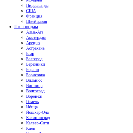
Молдова
Нидерланды
США
Франция
Швейцария
По городам
Алма-Ата
Амстердам
Ареццо
Астрахань
Баар
Белгород
Березники
Берлин
Борисовка
Вильнюс
Винница
Волгоград
Воронеж
Гомель
Ибица
Йошкар-Ола
Калининград
Калвер-Сити
Киев