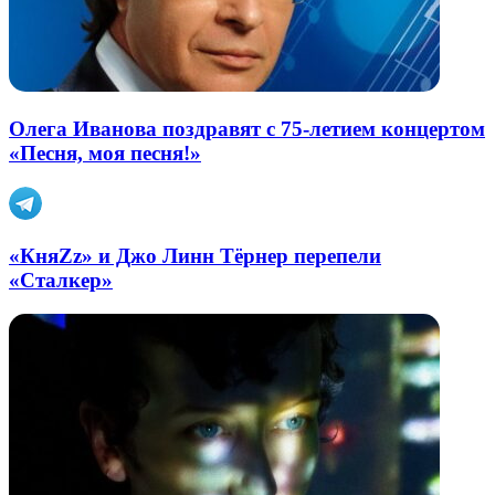
Олега Иванова поздравят с 75-летием концертом
«Песня, моя песня!»
«КняZz» и Джо Линн Тёрнер перепели
«Сталкер»