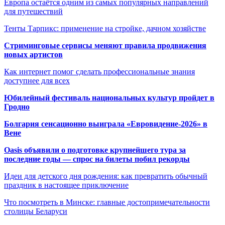
Европа остаётся одним из самых популярных направлений
для путешествий
Тенты Тарпикс: применение на стройке, дачном хозяйстве
Стриминговые сервисы меняют правила продвижения
новых артистов
Как интернет помог сделать профессиональные знания
доступнее для всех
Юбилейный фестиваль национальных культур пройдет в
Гродно
Болгария сенсационно выиграла «Евровидение-2026» в
Вене
Oasis объявили о подготовке крупнейшего тура за
последние годы — спрос на билеты побил рекорды
Идеи для детского дня рождения: как превратить обычный
праздник в настоящее приключение
Что посмотреть в Минске: главные достопримечательности
столицы Беларуси