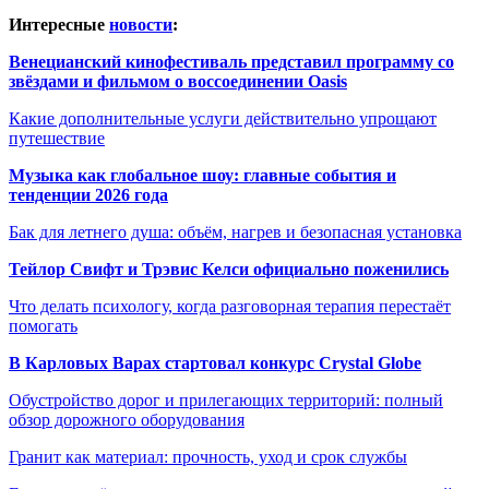
Интересные
новости
:
Венецианский кинофестиваль представил программу со
звёздами и фильмом о воссоединении Oasis
Какие дополнительные услуги действительно упрощают
путешествие
Музыка как глобальное шоу: главные события и
тенденции 2026 года
Бак для летнего душа: объём, нагрев и безопасная установка
Тейлор Свифт и Трэвис Келси официально поженились
Что делать психологу, когда разговорная терапия перестаёт
помогать
В Карловых Варах стартовал конкурс Crystal Globe
Обустройство дорог и прилегающих территорий: полный
обзор дорожного оборудования
Гранит как материал: прочность, уход и срок службы