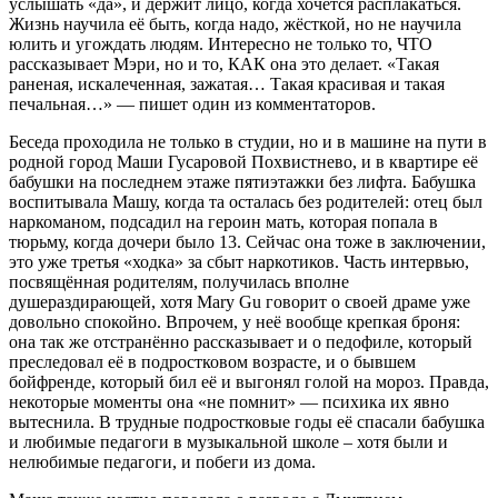
услышать «да», и держит лицо, когда хочется расплакаться.
Жизнь научила её быть, когда надо, жёсткой, но не научила
юлить и угождать людям. Интересно не только то, ЧТО
рассказывает Мэри, но и то, КАК она это делает. «Такая
раненая, искалеченная, зажатая… Такая красивая и такая
печальная…» — пишет один из комментаторов.
Беседа проходила не только в студии, но и в машине на пути в
родной город Маши Гусаровой Похвистнево, и в квартире её
бабушки на последнем этаже пятиэтажки без лифта. Бабушка
воспитывала Машу, когда та осталась без родителей: отец был
наркоманом, подсадил на героин мать, которая попала в
тюрьму, когда дочери было 13. Сейчас она тоже в заключении,
это уже третья «ходка» за сбыт наркотиков. Часть интервью,
посвящённая родителям, получилась вполне
душераздирающей, хотя Mary Gu говорит о своей драме уже
довольно спокойно. Впрочем, у неё вообще крепкая броня:
она так же отстранённо рассказывает и о педофиле, который
преследовал её в подростковом возрасте, и о бывшем
бойфренде, который бил её и выгонял голой на мороз. Правда,
некоторые моменты она «не помнит» — психика их явно
вытеснила. В трудные подростковые годы её спасали бабушка
и любимые педагоги в музыкальной школе – хотя были и
нелюбимые педагоги, и побеги из дома.