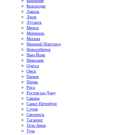
Кишинёв
Краснодар
Лаваль
Лион
Луганск
Минск
Монреаль
Москва
Нижний Новгород
Новосибирск
Нью-Йорк
Николаев
Одесса
Омск
Париж
Пермь
Рига
Ростов-на-Дону
Самара
Санкт-Петербург
Слуцк
Смоленск
Таганрог
Тель-Авив
Тула