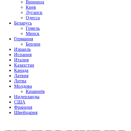
Винница
Киев
Луганск
Одесса
Беларусь
Гомель
Минск
Германия
Берлин
Израиль
Испания
Италия
Казахстан
Канада
Латвия
Литва
Молдова
Кишинёв
Нидерланды
США
Франция
Швейцария
Популярные радиостанции