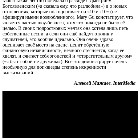
Маша также честно поведала о разводе с Дмитрием
Богоявленским («я сказала ему, что разлюбила») и о новых
отношениях, которые она оценивает на «10 из 10» (не
афишируя имени возлюбленного). Mary Gu констатирует, что
является частью шоу-бизнеса, хотя это никогда не было её
целью. В своих подростковых мечтах она хотела лишь петь
собственные песни, а если они ещё найдут отклик у
слушателей, это вообще идеально. Она очень здраво
оценивает своё место на сцене, ценит обретённую
финансовую независимость, немного стесняется, когда её
хвалят, и считает себя эгоисткой и «отвратительным другом»
(«я бы с собой не дружила»). Всё это демонстрирует очень
необычную для поп-звезды степень искренности
высказываний.
Алексей Мажаев, InterMedia