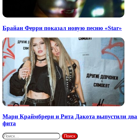
Брайан Ферри показал новую песню «Star»
Мари Краймбрери и Рита Дакота выпустили два
фита
Найти: