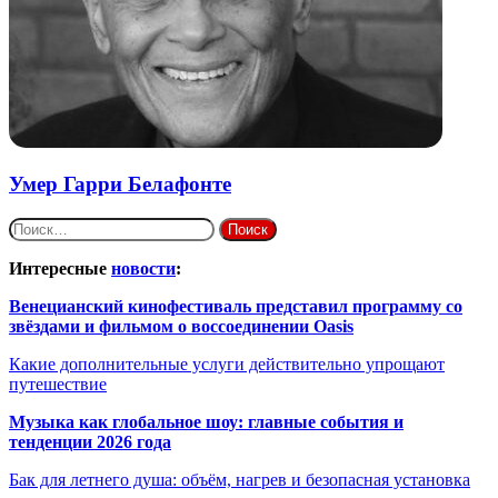
Умер Гарри Белафонте
Найти:
Интересные
новости
:
Венецианский кинофестиваль представил программу со
звёздами и фильмом о воссоединении Oasis
Какие дополнительные услуги действительно упрощают
путешествие
Музыка как глобальное шоу: главные события и
тенденции 2026 года
Бак для летнего душа: объём, нагрев и безопасная установка