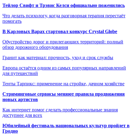
Тейлор Свифт и Трэвис Келси официально поженились
Что делать психологу, когда разговорная терапия перестаёт
помогать
В Карловых Варах стартовал конкурс Crystal Globe
Обустройство дорог и прилегающих территорий: полный
обзор дорожного оборудования
Гранит как материал: прочность, уход и срок службы
Европа остаётся одним из самых популярных направлений
для путешествий
Тенты Тарпикс: применение на стройке, дачном хозяйстве
Стриминговые сервисы меняют правила продвижения
новых артистов
Как интернет помог сделать профессиональные знания
доступнее для всех
Юбилейный фестиваль национальных культур пройдет в
Гродно