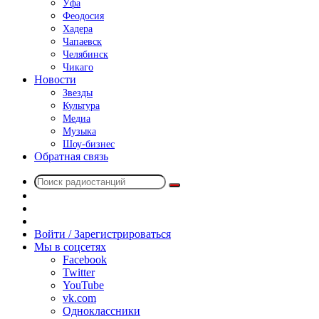
Уфа
Феодосия
Хадера
Чапаевск
Челябинск
Чикаго
Новости
Звезды
Культура
Медиа
Музыка
Шоу-бизнес
Обратная связь
Поиск
Switch
радиостанций
skin
Sidebar
Случайное
радио
Войти / Зарегистрироваться
Мы в соцсетях
Facebook
Twitter
YouTube
vk.com
Одноклассники