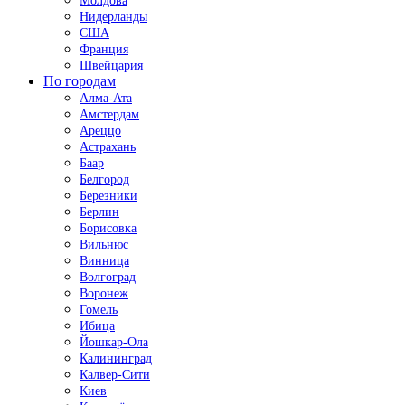
Молдова
Нидерланды
США
Франция
Швейцария
По городам
Алма-Ата
Амстердам
Ареццо
Астрахань
Баар
Белгород
Березники
Берлин
Борисовка
Вильнюс
Винница
Волгоград
Воронеж
Гомель
Ибица
Йошкар-Ола
Калининград
Калвер-Сити
Киев