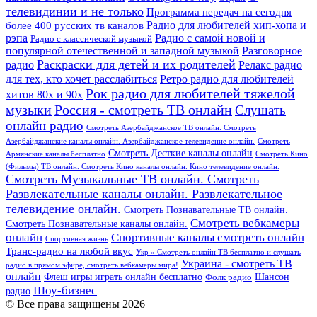
телевидинии и не только
Программа передач на сегодня
более 400 русских тв каналов
Радио для любителей хип-хопа и
рэпа
Радио с самой новой и
Радио с классической музыкой
популярной отечественной и западной музыкой
Разговорное
Раскраски для детей и их родителей
Релакс радио
радио
для тех, кто хочет расслабиться
Ретро радио для любителей
Рок радио для любителей тяжелой
хитов 80х и 90х
Россия - смотреть ТВ онлайн
музыки
Слушать
онлайн радио
Смотреть Азербайджанское ТВ онлайн. Смотреть
Азербайджанские каналы онлайн. Азербайджанское телевидение онлайн.
Смотреть
Смотреть Десткие каналы онлайн
Армянские каналы бесплатно
Смотреть Кино
(Фильмы) ТВ онлайн. Смотреть Кино каналы онлайн. Кино телевидение онлайн.
Смотреть Музыкальные ТВ онлайн. Смотреть
Развлекательные каналы онлайн. Развлекательное
телевидение онлайн.
Смотреть Познавательные ТВ онлайн.
Смотреть вебкамеры
Смотреть Познавательные каналы онлайн.
онлайн
Спортивные каналы смотреть онлайн
Спортивная жизнь
Транс-радио на любой вкус
Укр » Смотреть онлайн ТВ бесплатно и слушать
Украина - смотреть ТВ
радио в прямом эфире, смотреть вебкамеры мира!
онлайн
Шансон
Флеш игры играть онлайн бесплатно
Фолк радио
Шоу-бизнес
радио
© Все права защищены 2026