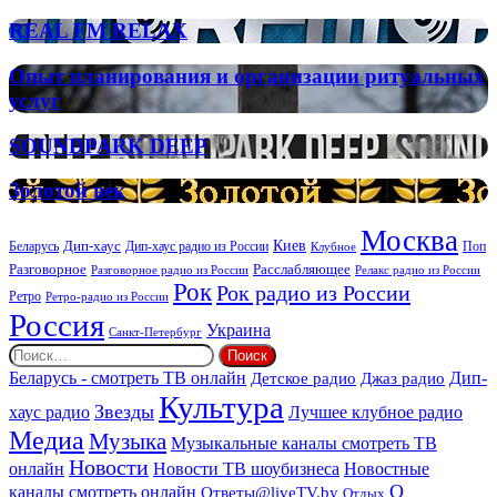
FM
LIGHTS
REAL
REAL FM RELAX
FM
RELAX
Опыт
Опыт планирования и организации ритуальных
планирования
услуг
и
организации
SOUNDPARK
SOUNDPARK DEEP
ритуальных
DEEP
услуг
Золотой
Золотой век
век
Москва
Киев
Дип-хаус
Беларусь
Дип-хаус радио из России
Клубное
Поп
Расслабляющее
Разговорное
Разговорное радио из России
Релакс радио из России
Рок
Рок радио из России
Ретро
Ретро-радио из России
Россия
Украина
Санкт-Петербург
Найти:
Дип-
Беларусь - смотреть ТВ онлайн
Джаз радио
Детское радио
Культура
Звезды
хаус радио
Лучшее клубное радио
Медиа
Музыка
Музыкальные каналы смотреть ТВ
Новости
онлайн
Новости ТВ шоубизнеса
Новостные
О
каналы смотреть онлайн
Ответы@liveTV.by
Отдых