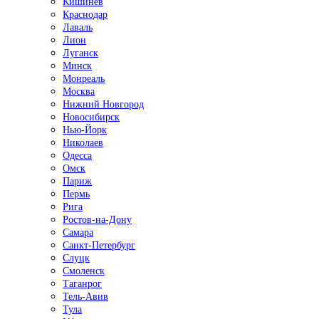
Кишинёв
Краснодар
Лаваль
Лион
Луганск
Минск
Монреаль
Москва
Нижний Новгород
Новосибирск
Нью-Йорк
Николаев
Одесса
Омск
Париж
Пермь
Рига
Ростов-на-Дону
Самара
Санкт-Петербург
Слуцк
Смоленск
Таганрог
Тель-Авив
Тула