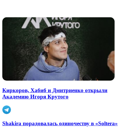
через
электронную
Похожие радио
почту
Киркоров, Хабиб и Дмитриенко открыли
Академию Игоря Крутого
Shakira порадовалась одиночеству в «Soltera»