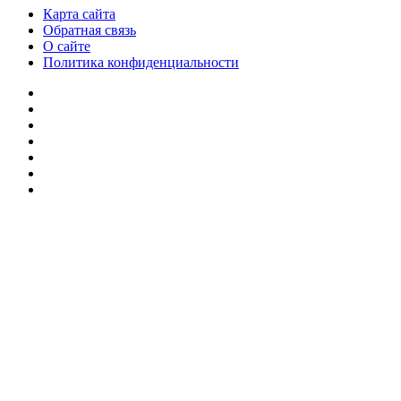
Карта сайта
Обратная связь
О сайте
Политика конфиденциальности
Facebook
Twitter
YouTube
vk.com
Одноклассники
Telegram
RSS
Кнопка
«Наверх»