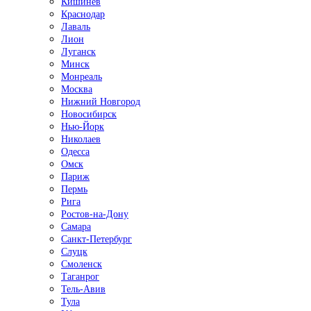
Кишинёв
Краснодар
Лаваль
Лион
Луганск
Минск
Монреаль
Москва
Нижний Новгород
Новосибирск
Нью-Йорк
Николаев
Одесса
Омск
Париж
Пермь
Рига
Ростов-на-Дону
Самара
Санкт-Петербург
Слуцк
Смоленск
Таганрог
Тель-Авив
Тула