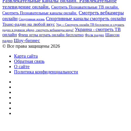
Развлекательные каналы онлайн. Развлекательное
телевидение онлайн.
Смотреть Познавательные ТВ онлайн.
Смотреть вебкамеры
Смотреть Познавательные каналы онлайн.
онлайн
Спортивные каналы смотреть онлайн
Спортивная жизнь
Транс-радио на любой вкус
Укр » Смотреть онлайн ТВ бесплатно и слушать
Украина - смотреть ТВ
радио в прямом эфире, смотреть вебкамеры мира!
онлайн
Шансон
Флеш игры играть онлайн бесплатно
Фолк радио
Шоу-бизнес
радио
© Все права защищены 2026
Карта сайта
Обратная связь
О сайте
Политика конфиденциальности
Facebook
Twitter
YouTube
vk.com
Одноклассники
Telegram
RSS
Кнопка
«Наверх»