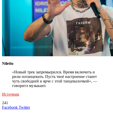
Niletto
«Новый трек запремьерился. Время включить и
рили потанцевать. Пусть твоё настроение станет
чуть свободней и ярче с этой танцевалочкой», —
говоритл музыкант.
Источник
241
LinkedIn
Tumblr
Reddit
Вконтакте
Одноклассники
Skype
Messenger
Messenger
WhatsApp
Telegram
Viber
Line
Поделиться
Печатать
Facebook
Twitter
через