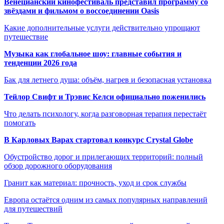
Венецианский кинофестиваль представил программу со
звёздами и фильмом о воссоединении Oasis
Какие дополнительные услуги действительно упрощают
путешествие
Музыка как глобальное шоу: главные события и
тенденции 2026 года
Бак для летнего душа: объём, нагрев и безопасная установка
Тейлор Свифт и Трэвис Келси официально поженились
Что делать психологу, когда разговорная терапия перестаёт
помогать
В Карловых Варах стартовал конкурс Crystal Globe
Обустройство дорог и прилегающих территорий: полный
обзор дорожного оборудования
Гранит как материал: прочность, уход и срок службы
Европа остаётся одним из самых популярных направлений
для путешествий