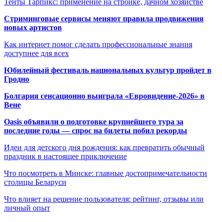
Тенты Тарпикс: применение на стройке, дачном хозяйстве
Стриминговые сервисы меняют правила продвижения
новых артистов
Как интернет помог сделать профессиональные знания
доступнее для всех
Юбилейный фестиваль национальных культур пройдет в
Гродно
Болгария сенсационно выиграла «Евровидение-2026» в
Вене
Oasis объявили о подготовке крупнейшего тура за
последние годы — спрос на билеты побил рекорды
Идеи для детского дня рождения: как превратить обычный
праздник в настоящее приключение
Что посмотреть в Минске: главные достопримечательности
столицы Беларуси
Что влияет на решение пользователя: рейтинг, отзывы или
личный опыт