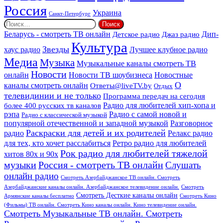
Россия
Украина
Санкт-Петербург
Найти:
Дип-
Беларусь - смотреть ТВ онлайн
Джаз радио
Детское радио
Культура
Звезды
хаус радио
Лучшее клубное радио
Медиа
Музыка
Музыкальные каналы смотреть ТВ
Новости
онлайн
Новости ТВ шоубизнеса
Новостные
О
каналы смотреть онлайн
Ответы@liveTV.by
Отдых
телевидинии и не только
Программа передач на сегодня
более 400 русских тв каналов
Радио для любителей хип-хопа и
рэпа
Радио с самой новой и
Радио с классической музыкой
популярной отечественной и западной музыкой
Разговорное
Раскраски для детей и их родителей
Релакс радио
радио
для тех, кто хочет расслабиться
Ретро радио для любителей
Рок радио для любителей тяжелой
хитов 80х и 90х
Россия - смотреть ТВ онлайн
музыки
Слушать
онлайн радио
Смотреть Азербайджанское ТВ онлайн. Смотреть
Азербайджанские каналы онлайн. Азербайджанское телевидение онлайн.
Смотреть
Смотреть Десткие каналы онлайн
Армянские каналы бесплатно
Смотреть Кино
(Фильмы) ТВ онлайн. Смотреть Кино каналы онлайн. Кино телевидение онлайн.
Смотреть Музыкальные ТВ онлайн. Смотреть