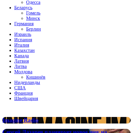
Одесса
Беларусь
Гомель
Минск
Германия
Берлин
Израиль
Испания
Италия
Казахстан
Канада
Латвия
Литва
Молдова
Кишинёв
Нидерланды
США
Франция
Швейцария
Популярные радиостанции
Imagine
Imagine Radio
Radio
Сергей
Сергей Лазарев планирует новое шоу на