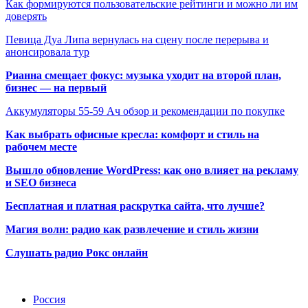
Как формируются пользовательские рейтинги и можно ли им
доверять
Певица Дуа Липа вернулась на сцену после перерыва и
анонсировала тур
Рианна смещает фокус: музыка уходит на второй план,
бизнес — на первый
Аккумуляторы 55-59 Ач обзор и рекомендации по покупке
Как выбрать офисные кресла: комфорт и стиль на
рабочем месте
Вышло обновление WordPress: как оно влияет на рекламу
и SEO бизнеса
Бесплатная и платная раскрутка сайта, что лучше?
Магия волн: радио как развлечение и стиль жизни
Слушать радио Рокс онлайн
Радио по странам
Россия