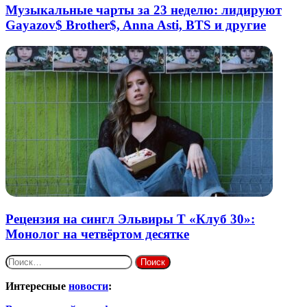
Музыкальные чарты за 23 неделю: лидируют
Gayazov$ Brother$, Anna Asti, BTS и другие
Рецензия на сингл Эльвиры Т «Клуб 30»:
Монолог на четвёртом десятке
Найти:
Интересные
новости
: