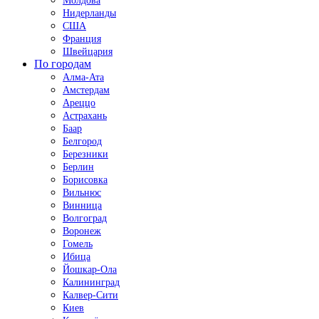
Молдова
Нидерланды
США
Франция
Швейцария
По городам
Алма-Ата
Амстердам
Ареццо
Астрахань
Баар
Белгород
Березники
Берлин
Борисовка
Вильнюс
Винница
Волгоград
Воронеж
Гомель
Ибица
Йошкар-Ола
Калининград
Калвер-Сити
Киев