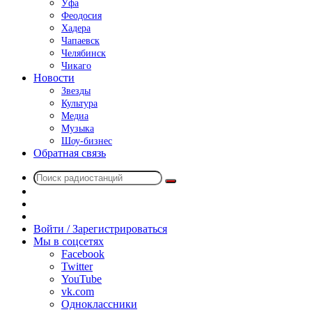
Уфа
Феодосия
Хадера
Чапаевск
Челябинск
Чикаго
Новости
Звезды
Культура
Медиа
Музыка
Шоу-бизнес
Обратная связь
Поиск
Switch
радиостанций
skin
Sidebar
Случайное
радио
Войти / Зарегистрироваться
Мы в соцсетях
Facebook
Twitter
YouTube
vk.com
Одноклассники