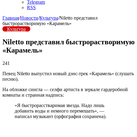
Telegram
RSS
Главная
/
Новости
/
Культура
/
Niletto представил
быстрорастворимую «Карамель»
Культура
Niletto представил быстрорастворимую
«Карамель»
241
Певец Niletto выпустил новый дэнс-трек «Карамель» (слушать
песню).
На обложке сингла — селфи артиста в зеркале гардеробной
комнаты и странная надпись:
«Я быстрорасстваримая звезда. Надо лишь
добавить воды и немного перемешать», —
написал музыкант (орфография сохранена).