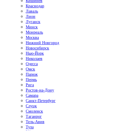
Кишинёв
Краснодар
Лаваль
Лион
Луганск
Минск
Монреаль
Москва
Нижний Новгород
Новосибирск
Нью-Йорк
Николаев
Одесса
Омск
Париж
Пермь
Рига
Ростов-на-Дону
Самара
Санкт-Петербург
Слуцк
Смоленск
Таганрог
Тель-Авив
Тула