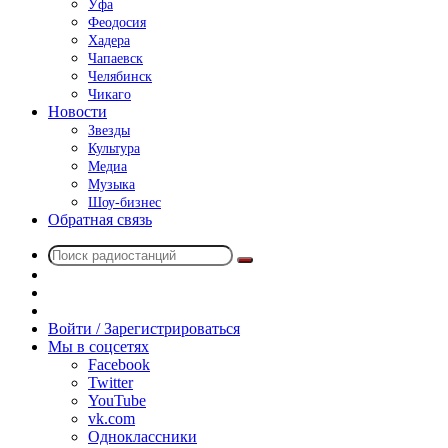
Уфа
Феодосия
Хадера
Чапаевск
Челябинск
Чикаго
Новости
Звезды
Культура
Медиа
Музыка
Шоу-бизнес
Обратная связь
Поиск
Switch
радиостанций
skin
Sidebar
Случайное
радио
Войти / Зарегистрироваться
Мы в соцсетях
Facebook
Twitter
YouTube
vk.com
Одноклассники