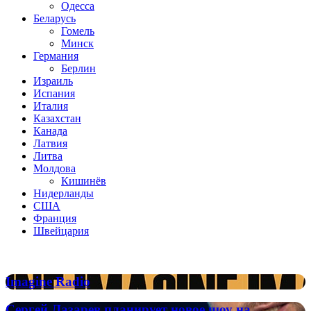
Одесса
Беларусь
Гомель
Минск
Германия
Берлин
Израиль
Испания
Италия
Казахстан
Канада
Латвия
Литва
Молдова
Кишинёв
Нидерланды
США
Франция
Швейцария
Популярные радиостанции
Imagine
Imagine Radio
Radio
Сергей
Сергей Лазарев планирует новое шоу на