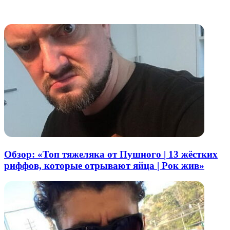
электронную
Похожие радио
почту
Обзор: «Топ тяжеляка от Пушного | 13 жёстких
риффов, которые отрывают яйца | Рок жив»