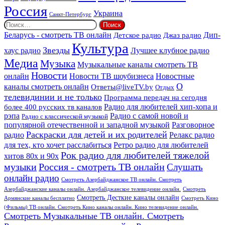
Россия
Украина
Санкт-Петербург
Найти:
Дип-
Беларусь - смотреть ТВ онлайн
Джаз радио
Детское радио
Культура
Звезды
хаус радио
Лучшее клубное радио
Медиа
Музыка
Музыкальные каналы смотреть ТВ
Новости
онлайн
Новости ТВ шоубизнеса
Новостные
О
каналы смотреть онлайн
Ответы@liveTV.by
Отдых
телевидинии и не только
Программа передач на сегодня
более 400 русских тв каналов
Радио для любителей хип-хопа и
рэпа
Радио с самой новой и
Радио с классической музыкой
популярной отечественной и западной музыкой
Разговорное
Раскраски для детей и их родителей
Релакс радио
радио
для тех, кто хочет расслабиться
Ретро радио для любителей
Рок радио для любителей тяжелой
хитов 80х и 90х
Россия - смотреть ТВ онлайн
музыки
Слушать
онлайн радио
Смотреть Азербайджанское ТВ онлайн. Смотреть
Азербайджанские каналы онлайн. Азербайджанское телевидение онлайн.
Смотреть
Смотреть Десткие каналы онлайн
Армянские каналы бесплатно
Смотреть Кино
(Фильмы) ТВ онлайн. Смотреть Кино каналы онлайн. Кино телевидение онлайн.
Смотреть Музыкальные ТВ онлайн. Смотреть