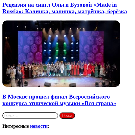
Рецензия на сингл Ольги Бузовой «Made in
Russia»: Калинка, малинка, матрёшка, берёзка
В Москве прошел финал Всероссийского
конкурса этнической музыки «Вся страна»
Найти:
Интересные
новости
: