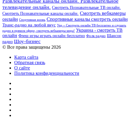
Развлекательные каналы онлайн. Развлекательное
телевидение онлайн.
Смотреть Познавательные ТВ онлайн.
Смотреть вебкамеры
Смотреть Познавательные каналы онлайн.
онлайн
Спортивные каналы смотреть онлайн
Спортивная жизнь
Транс-радио на любой вкус
Укр » Смотреть онлайн ТВ бесплатно и слушать
Украина - смотреть ТВ
радио в прямом эфире, смотреть вебкамеры мира!
онлайн
Шансон
Флеш игры играть онлайн бесплатно
Фолк радио
Шоу-бизнес
радио
© Все права защищены 2026
Карта сайта
Обратная связь
О сайте
Политика конфиденциальности
Facebook
Twitter
YouTube
vk.com
Одноклассники
Telegram
RSS
Кнопка
«Наверх»