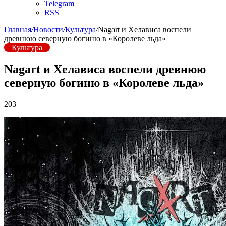
Telegram
RSS
Главная
/
Новости
/
Культура
/
Nagart и Хелависа воспели
древнюю северную богиню в «Королеве льда»
Культура
Nagart и Хелависа воспели древнюю
северную богиню в «Королеве льда»
203