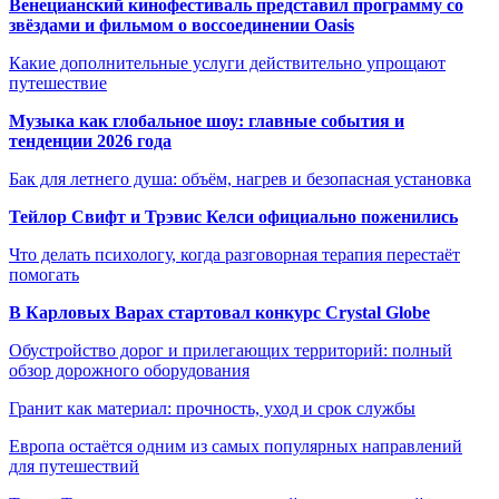
Венецианский кинофестиваль представил программу со
звёздами и фильмом о воссоединении Oasis
Какие дополнительные услуги действительно упрощают
путешествие
Музыка как глобальное шоу: главные события и
тенденции 2026 года
Бак для летнего душа: объём, нагрев и безопасная установка
Тейлор Свифт и Трэвис Келси официально поженились
Что делать психологу, когда разговорная терапия перестаёт
помогать
В Карловых Варах стартовал конкурс Crystal Globe
Обустройство дорог и прилегающих территорий: полный
обзор дорожного оборудования
Гранит как материал: прочность, уход и срок службы
Европа остаётся одним из самых популярных направлений
для путешествий