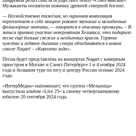
Цифровой релиз сингла осуществил лейбл «Союз мьюзик».
Музыканты посвятили новинку древней северной богине.
— Несвойственно тяжёлая, но лиричная композиция
переплетает в себе мощное роковое звучание и мелодичные
фольклорные мотивы, — говорится в описании премьеры. – В
записи приняла участие невероятная Хелависа, что подарило
песне ещё больше свежих и необычных красок. Горячие
чувства и ледяное дыхание севера объединяются в новом
сингле Nagart – «Королева льда».
Песня будет представлена на концертах Nagart с камерным
оркестром в Москве и Санкт-Петербурге 1 и 4 ноября 2024
года и большом туре по югу и центру России осенью 2024
года.
«ИнтерМедиа» напоминает, что группа «Мельница»
выпустила альбом «Live 25» к своему четвертьвековому
юбилею 20 сентября 2024 года.