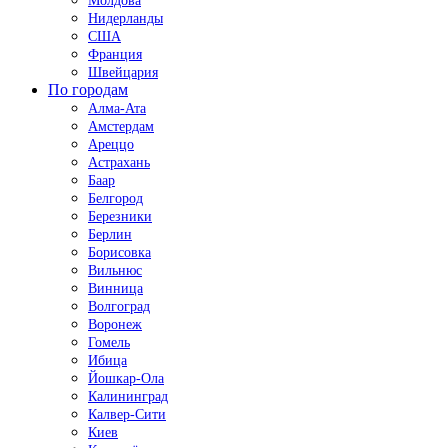
Молдова
Нидерланды
США
Франция
Швейцария
По городам
Алма-Ата
Амстердам
Ареццо
Астрахань
Баар
Белгород
Березники
Берлин
Борисовка
Вильнюс
Винница
Волгоград
Воронеж
Гомель
Ибица
Йошкар-Ола
Калининград
Калвер-Сити
Киев