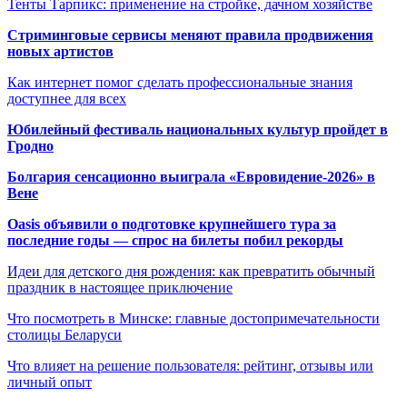
Тенты Тарпикс: применение на стройке, дачном хозяйстве
Стриминговые сервисы меняют правила продвижения
новых артистов
Как интернет помог сделать профессиональные знания
доступнее для всех
Юбилейный фестиваль национальных культур пройдет в
Гродно
Болгария сенсационно выиграла «Евровидение-2026» в
Вене
Oasis объявили о подготовке крупнейшего тура за
последние годы — спрос на билеты побил рекорды
Идеи для детского дня рождения: как превратить обычный
праздник в настоящее приключение
Что посмотреть в Минске: главные достопримечательности
столицы Беларуси
Что влияет на решение пользователя: рейтинг, отзывы или
личный опыт