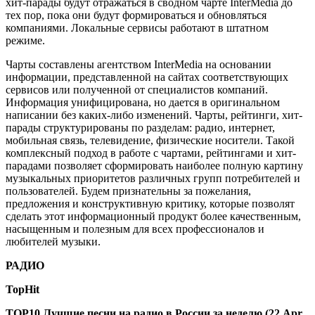
хит-парады будут отражаться в сводном чарте InterMedia до
тех пор, пока они будут формироваться и обновляться
компаниями. Локальные сервисы работают в штатном
режиме.
Чарты составлены агентством InterMedia на основании
информации, представленной на сайтах соответствующих
сервисов или полученной от специалистов компаний.
Информация унифицирована, но дается в оригинальном
написании без каких-либо изменений. Чарты, рейтинги, хит-
парады структурированы по разделам: радио, интернет,
мобильная связь, телевидение, физические носители. Такой
комплексный подход в работе с чартами, рейтингами и хит-
парадами позволяет сформировать наиболее полную картину
музыкальных приоритетов различных групп потребителей и
пользователей. Будем признательны за пожелания,
предложения и конструктивную критику, которые позволят
сделать этот информационный продукт более качественным,
насыщенным и полезным для всех профессионалов и
любителей музыки.
РАДИО
TopHit
TOP10 Лучшие песни на радио в России за неделю (22 Apr