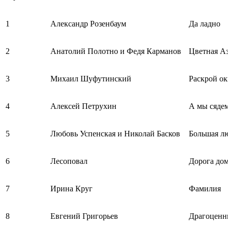
1
Александр Розенбаум
Да ладно
2
Анатолий Полотно и Федя Карманов
Цветная А
3
Михаил Шуфутинский
Раскрой о
4
Алексей Петрухин
А мы сядем
5
Любовь Успенская и Николай Басков
Большая л
6
Лесоповал
Дорога до
7
Ирина Круг
Фамилия
8
Евгений Григорьев
Драгоценн