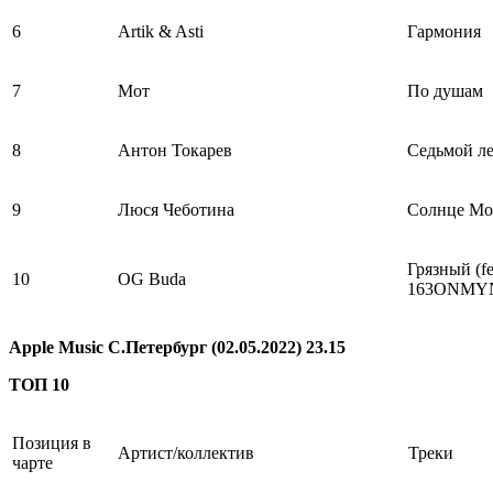
6
Artik & Asti
Гармония
7
Мот
По душам
8
Антон Токарев
Седьмой л
9
Люся Чеботина
Солнце Мо
Грязный (fe
10
OG Buda
163ONMY
Apple Music С.Петербург (02.05.2022) 23.15
ТОП 10
Позиция в
Артист/коллектив
Треки
чарте