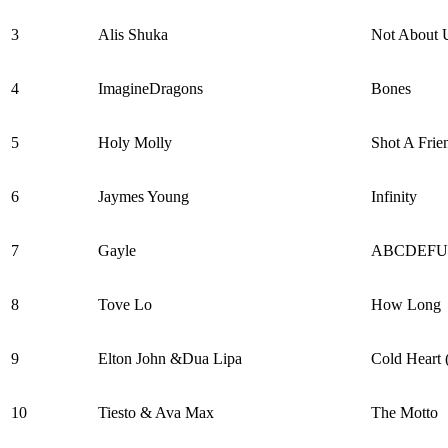
3
Alis Shuka
Not About 
4
ImagineDragons
Bones
5
Holy Molly
Shot A Frie
6
Jaymes Young
Infinity
7
Gayle
ABCDEFU
8
Tove Lo
How Long
9
Elton John &Dua Lipa
Cold Heart
10
Tiesto & Ava Max
The Motto