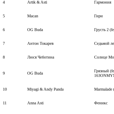
4
Artik & Asti
Гармония
5
Macan
Гири
6
OG Buda
Грусть 2 (f
7
Антон Токарев
Седьмой л
8
Люся Чеботина
Солнце Мо
Грязный (fe
9
OG Buda
163ONMY
10
Miyagi & Andy Panda
Marmalade (
11
Anna Asti
Феникс