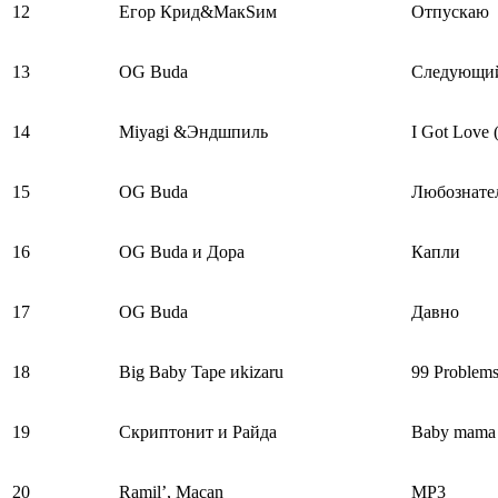
12
Егор Крид&МакSим
Отпускаю
13
OG Buda
Следующи
14
Miyagi &Эндшпиль
I Got Love 
15
OG Buda
Любознател
16
OG Buda и Дора
Капли
17
OG Buda
Давно
18
Big Baby Tape иkizaru
99 Problem
19
Скриптонит и Райда
Baby mama
20
Ramil’, Macan
MP3