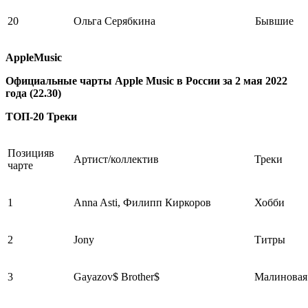
20
Ольга Серябкина
Бывшие
AppleMusic
Официальные чарты Apple Music в России за 2 мая 2022
года (22.30)
ТОП-20 Треки
Позицияв
Артист/коллектив
Треки
чарте
1
Anna Asti, Филипп Киркоров
Хобби
2
Jony
Титры
3
Gayazov$ Brother$
Малиновая