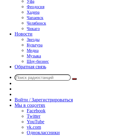
Уфа
Феодосия
Хадера
Чапаевск
Челябинск
Чикаго
Новости
Звезды
Культура
Медиа
Музыка
Шоу-бизнес
Обратная связь
Поиск
Switch
радиостанций
skin
Sidebar
Случайное
радио
Войти / Зарегистрироваться
Мы в соцсетях
Facebook
Twitter
YouTube
vk.com
Одноклассники