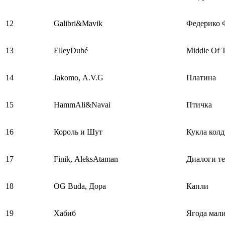
12
Galibri&Mavik
Федерико 
13
ElleyDuhé
Middle Of 
14
Jakomo, A.V.G
Платина
15
HammAli&Navai
Птичка
16
Король и Шут
Кукла колд
17
Finik, AleksAtaman
Диалоги те
18
OG Buda, Дора
Капли
19
Хабиб
Ягода мал