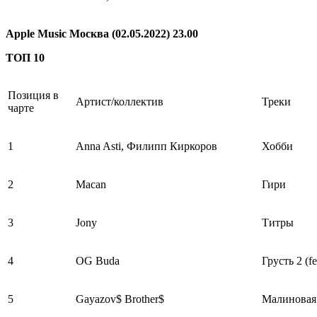
Apple Music Москва (02.05.2022) 23.00
ТОП 10
Позиция в
Артист/коллектив
Треки
чарте
1
Anna Asti, Филипп Киркоров
Хобби
2
Macan
Гири
3
Jony
Титры
4
OG Buda
Грусть 2 (f
5
Gayazov$ Brother$
Малиновая