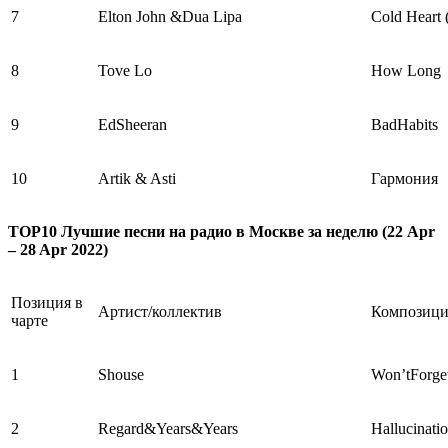
7
Elton John &Dua Lipa
Cold Heart
8
Tove Lo
How Long
9
EdSheeran
BadHabits
10
Artik & Asti
Гармония
TOP10 Лучшие песни на радио в Москве за неделю (22 Apr
– 28 Apr 2022)
Позиция в
Артист/коллектив
Композици
чарте
1
Shouse
Won’tForge
2
Regard&Years&Years
Hallucinati