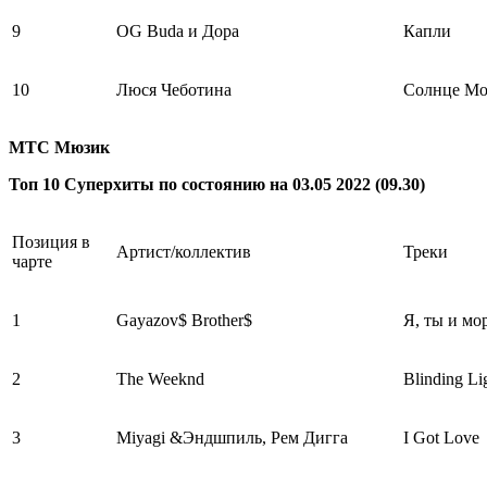
9
OG Buda и Дора
Капли
10
Люся Чеботина
Солнце Мо
МТС Мюзик
Топ 10 Суперхиты по состоянию на 03.05 2022 (09.30)
Позиция в
Артист/коллектив
Треки
чарте
1
Gayazov$ Brother$
Я, ты и мо
2
The Weeknd
Blinding Li
3
Miyagi &Эндшпиль, Рем Дигга
I Got Love