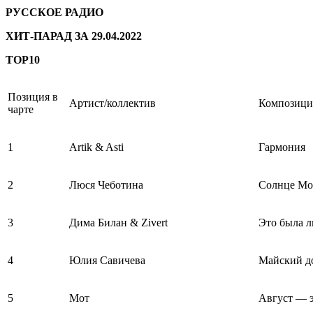
РУССКОЕ РАДИО
ХИТ-ПАРАД ЗА 29.04.2022
TOP10
Позиция в
Артист/коллектив
Композици
чарте
1
Artik & Asti
Гармония
2
Люся Чеботина
Солнце Мо
3
Дима Билан & Zivert
Это была 
4
Юлия Савичева
Майский д
5
Мот
Август — э