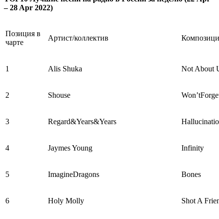
– 28 Apr 2022)
Позиция в
Артист/коллектив
Композици
чарте
1
Alis Shuka
Not About 
2
Shouse
Won’tForge
3
Regard&Years&Years
Hallucinati
4
Jaymes Young
Infinity
5
ImagineDragons
Bones
6
Holy Molly
Shot A Frie