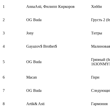
1
AnnaAsti, Филипп Киркоров
Хобби
2
OG Buda
Грусть 2 (f
3
Jony
Титры
4
Gayazov$ Brother$
Малиновая
Грязный (fe
5
OG Buda
163ONMY
6
Macan
Гири
7
OG Buda
Следующи
8
Artik& Asti
Гармония