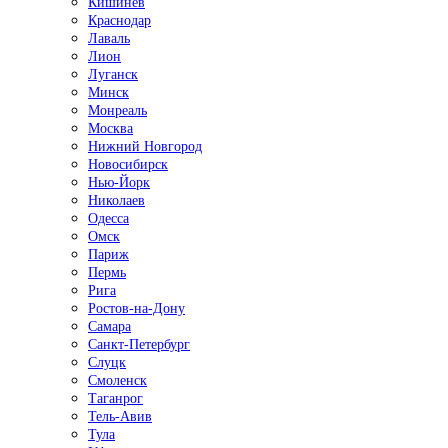
Кишинёв
Краснодар
Лаваль
Лион
Луганск
Минск
Монреаль
Москва
Нижний Новгород
Новосибирск
Нью-Йорк
Николаев
Одесса
Омск
Париж
Пермь
Рига
Ростов-на-Дону
Самара
Санкт-Петербург
Слуцк
Смоленск
Таганрог
Тель-Авив
Тула