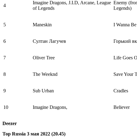
Imagine Dragons, J.I.D, Arcane, League
Enemy (from
4
of Legends
Legends)
5
Maneskin
I Wanna Be
6
Султан Лагучев
Горький вк
7
Oliver Tree
Life Goes 
8
The Weeknd
Save Your T
9
Sub Urban
Cradles
10
Imagine Dragons,
Believer
Deezer
Top Russia 3 мая 2022 (20.45)