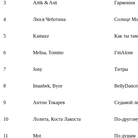
3
Artik & Asti
Гармония
4
Люся Чеботина
Солнце Мо
5
Kamazz
Как ты там
6
Melisa, Tommo
I’mAlone
7
Jony
Титры
8
Imanbek, Byor
BellyDance
9
Антон Токарев
Седьмой л
10
Лолита, Коста Лакоста
По-другом
11
Mot
По душам