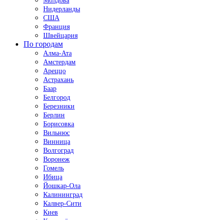
Молдова
Нидерланды
США
Франция
Швейцария
По городам
Алма-Ата
Амстердам
Ареццо
Астрахань
Баар
Белгород
Березники
Берлин
Борисовка
Вильнюс
Винница
Волгоград
Воронеж
Гомель
Ибица
Йошкар-Ола
Калининград
Калвер-Сити
Киев