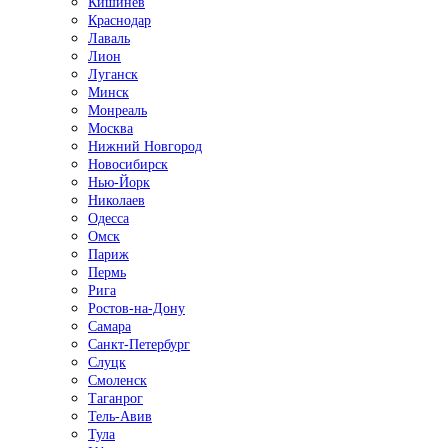
Кишинёв
Краснодар
Лаваль
Лион
Луганск
Минск
Монреаль
Москва
Нижний Новгород
Новосибирск
Нью-Йорк
Николаев
Одесса
Омск
Париж
Пермь
Рига
Ростов-на-Дону
Самара
Санкт-Петербург
Слуцк
Смоленск
Таганрог
Тель-Авив
Тула