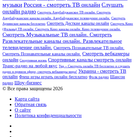
Россия - смотреть ТВ онлайн
музыки
Слушать
онлайн радио
Смотреть Азербайджанское ТВ онлайн. Смотреть
Азербайджанские каналы онлайн. Азербайджанское телевидение онлайн.
Смотреть
Смотреть Десткие каналы онлайн
Армянские каналы бесплатно
Смотреть Кино
(Фильмы) ТВ онлайн. Смотреть Кино каналы онлайн. Кино телевидение онлайн.
Смотреть Музыкальные ТВ онлайн. Смотреть
Развлекательные каналы онлайн. Развлекательное
телевидение онлайн.
Смотреть Познавательные ТВ онлайн.
Смотреть вебкамеры
Смотреть Познавательные каналы онлайн.
онлайн
Спортивные каналы смотреть онлайн
Спортивная жизнь
Транс-радио на любой вкус
Укр » Смотреть онлайн ТВ бесплатно и слушать
Украина - смотреть ТВ
радио в прямом эфире, смотреть вебкамеры мира!
онлайн
Шансон
Флеш игры играть онлайн бесплатно
Фолк радио
Шоу-бизнес
радио
© Все права защищены 2026
Карта сайта
Обратная связь
О сайте
Политика конфиденциальности
Facebook
Twitter
YouTube