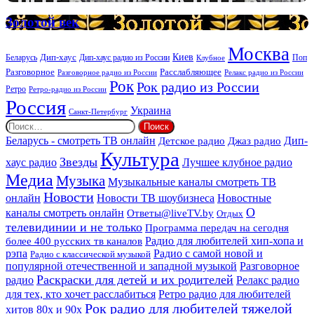
DEEP
услуг
Золотой
Золотой век
век
Москва
Киев
Дип-хаус
Беларусь
Дип-хаус радио из России
Клубное
Поп
Расслабляющее
Разговорное
Разговорное радио из России
Релакс радио из России
Рок
Рок радио из России
Ретро
Ретро-радио из России
Россия
Украина
Санкт-Петербург
Найти:
Дип-
Беларусь - смотреть ТВ онлайн
Джаз радио
Детское радио
Культура
Звезды
хаус радио
Лучшее клубное радио
Медиа
Музыка
Музыкальные каналы смотреть ТВ
Новости
онлайн
Новости ТВ шоубизнеса
Новостные
О
каналы смотреть онлайн
Ответы@liveTV.by
Отдых
телевидинии и не только
Программа передач на сегодня
более 400 русских тв каналов
Радио для любителей хип-хопа и
рэпа
Радио с самой новой и
Радио с классической музыкой
популярной отечественной и западной музыкой
Разговорное
Раскраски для детей и их родителей
Релакс радио
радио
для тех, кто хочет расслабиться
Ретро радио для любителей
Рок радио для любителей тяжелой
хитов 80х и 90х