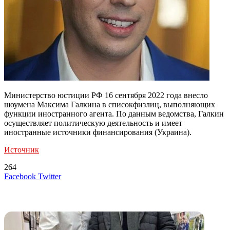
Министерство юстиции РФ 16 сентября 2022 года внесло
шоумена Максима Галкина в списокфизлиц, выполняющих
функции иностранного агента. По данным ведомства, Галкин
осуществляет политическую деятельность и имеет
иностранные источники финансирования (Украина).
Источник
264
LinkedIn
Tumblr
Reddit
Вконтакте
Одноклассники
Skype
Messenger
Messenger
WhatsApp
Telegram
Viber
Line
Поделиться
Печатать
Facebook
Twitter
через
электронную
Похожие радио
почту