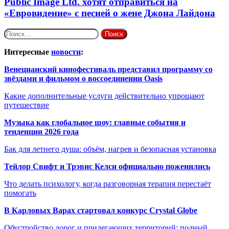
Public Image Ltd. хотят отправиться на
«Евровидение» с песней о жене Джона Лайдона
Найти:
Интересные
новости
:
Венецианский кинофестиваль представил программу со
звёздами и фильмом о воссоединении Oasis
Какие дополнительные услуги действительно упрощают
путешествие
Музыка как глобальное шоу: главные события и
тенденции 2026 года
Бак для летнего душа: объём, нагрев и безопасная установка
Тейлор Свифт и Трэвис Келси официально поженились
Что делать психологу, когда разговорная терапия перестаёт
помогать
В Карловых Варах стартовал конкурс Crystal Globe
Обустройство дорог и прилегающих территорий: полный