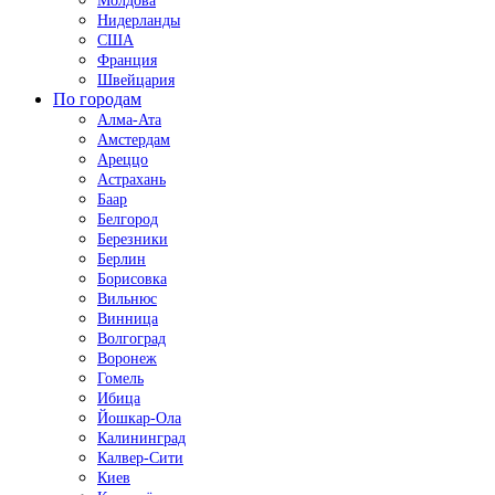
Молдова
Нидерланды
США
Франция
Швейцария
По городам
Алма-Ата
Амстердам
Ареццо
Астрахань
Баар
Белгород
Березники
Берлин
Борисовка
Вильнюс
Винница
Волгоград
Воронеж
Гомель
Ибица
Йошкар-Ола
Калининград
Калвер-Сити
Киев