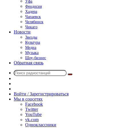
Уфа
Феодосия
Хадера
Чапаевск
Челябинск
Чикаго
Новости
Звезды
Культура
Медиа
Музыка
Шоу-бизнес
Обратная связь
Поиск
Switch
радиостанций
skin
Sidebar
Случайное
радио
Войти / Зарегистрироваться
Мы в соцсетях
Facebook
Twitter
YouTube
vk.com
Одноклассники