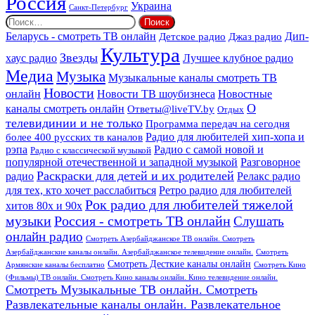
Россия
Украина
Санкт-Петербург
Найти:
Дип-
Беларусь - смотреть ТВ онлайн
Джаз радио
Детское радио
Культура
Звезды
хаус радио
Лучшее клубное радио
Медиа
Музыка
Музыкальные каналы смотреть ТВ
Новости
онлайн
Новости ТВ шоубизнеса
Новостные
О
каналы смотреть онлайн
Ответы@liveTV.by
Отдых
телевидинии и не только
Программа передач на сегодня
более 400 русских тв каналов
Радио для любителей хип-хопа и
рэпа
Радио с самой новой и
Радио с классической музыкой
популярной отечественной и западной музыкой
Разговорное
Раскраски для детей и их родителей
Релакс радио
радио
для тех, кто хочет расслабиться
Ретро радио для любителей
Рок радио для любителей тяжелой
хитов 80х и 90х
Россия - смотреть ТВ онлайн
музыки
Слушать
онлайн радио
Смотреть Азербайджанское ТВ онлайн. Смотреть
Азербайджанские каналы онлайн. Азербайджанское телевидение онлайн.
Смотреть
Смотреть Десткие каналы онлайн
Армянские каналы бесплатно
Смотреть Кино
(Фильмы) ТВ онлайн. Смотреть Кино каналы онлайн. Кино телевидение онлайн.
Смотреть Музыкальные ТВ онлайн. Смотреть
Развлекательные каналы онлайн. Развлекательное