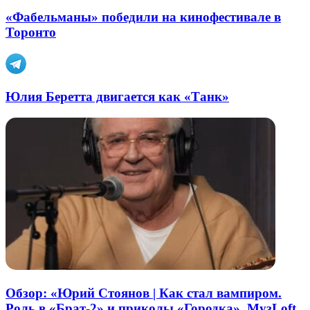
«Фабельманы» победили на кинофестивале в
Торонто
Юлия Беретта двигается как «Танк»
Обзор: «Юрий Стоянов | Как стал вампиром.
Роль в «Брат-2» и приколы «Городка». МузLoft