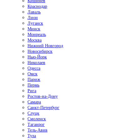
Кишинёв
Краснодар
Лаваль
Лион
Луганск
Минск
Монреаль
Москва
Нижний Новгород
Новосибирск
Нью-Йорк
Николаев
Одесса
Омск
Париж
Пермь
Рига
Ростов-на-Дону
Самара
Санкт-Петербург
Слуцк
Смоленск
Таганрог
Тель-Авив
Тула