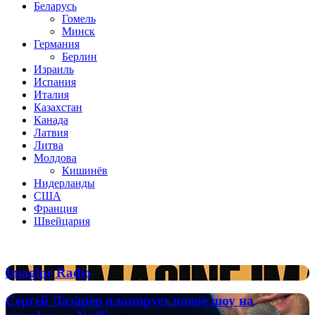
Беларусь
Гомель
Минск
Германия
Берлин
Израиль
Испания
Италия
Казахстан
Канада
Латвия
Литва
Молдова
Кишинёв
Нидерланды
США
Франция
Швейцария
Популярные радиостанции
Imagine
Imagine Radio
Radio
Сергей
Сергей Лазарев планирует новое шоу на
Лазарев