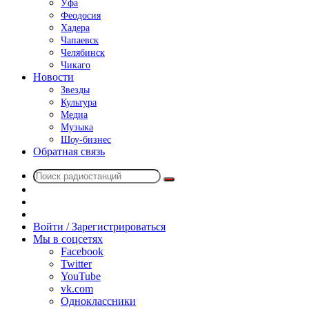
Уфа
Феодосия
Хадера
Чапаевск
Челябинск
Чикаго
Новости
Звезды
Культура
Медиа
Музыка
Шоу-бизнес
Обратная связь
Поиск
Switch
радиостанций
skin
Sidebar
Случайное
радио
Войти / Зарегистрироваться
Мы в соцсетях
Facebook
Twitter
YouTube
vk.com
Одноклассники