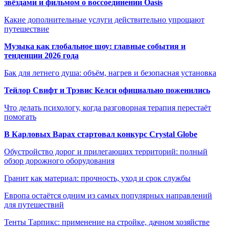
звёздами и фильмом о воссоединении Oasis
Какие дополнительные услуги действительно упрощают
путешествие
Музыка как глобальное шоу: главные события и
тенденции 2026 года
Бак для летнего душа: объём, нагрев и безопасная установка
Тейлор Свифт и Трэвис Келси официально поженились
Что делать психологу, когда разговорная терапия перестаёт
помогать
В Карловых Варах стартовал конкурс Crystal Globe
Обустройство дорог и прилегающих территорий: полный
обзор дорожного оборудования
Гранит как материал: прочность, уход и срок службы
Европа остаётся одним из самых популярных направлений
для путешествий
Тенты Тарпикс: применение на стройке, дачном хозяйстве