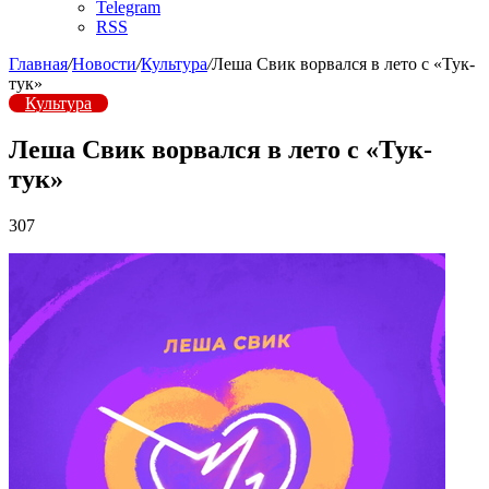
Telegram
RSS
Главная
/
Новости
/
Культура
/
Леша Свик ворвался в лето с «Тук-
тук»
Культура
Леша Свик ворвался в лето с «Тук-
тук»
307