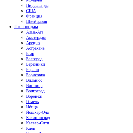
Молдова
Нидерланды
США
Франция
Швейцария
По городам
Алма-Ата
Амстердам
Ареццо
Астрахань
Баар
Белгород
Березники
Берлин
Борисовка
Вильнюс
Винница
Волгоград
Воронеж
Гомель
Ибица
Йошкар-Ола
Калининград
Калвер-Сити
Киев