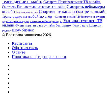
телевидение онлайн.
Смотреть Познавательные ТВ онлайн.
Смотреть вебкамеры
Смотреть Познавательные каналы онлайн.
онлайн
Спортивные каналы смотреть онлайн
Спортивная жизнь
Транс-радио на любой вкус
Укр » Смотреть онлайн ТВ бесплатно и слушать
Украина - смотреть ТВ
радио в прямом эфире, смотреть вебкамеры мира!
онлайн
Шансон
Флеш игры играть онлайн бесплатно
Фолк радио
Шоу-бизнес
радио
© Все права защищены 2026
Карта сайта
Обратная связь
О сайте
Политика конфиденциальности
Facebook
Twitter
YouTube
vk.com
Одноклассники
Telegram
RSS
Кнопка
«Наверх»