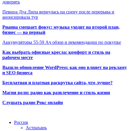
доверять
Певица Дуа Липа вернулась на сцену после перерыва и
анонсировала тур
Рианна смещает фокус: музыка уходит на второй план,
бизнес — на первый
Аккумуляторы 55-59 Ач обзор и рекомендации по покупке
Как выбрать офисные кресла: комфорт и стиль на
рабочем месте
Вышло обновление WordPress: как оно влияет на рекламу
и SEO бизнеса
Бесплатная и платная раскрутка сайта, что лучше?
Магия волн: радио как развлечение и стиль жизни
Слушать радио Рокс онлайн
Радио по странам
Россия
Астрахань