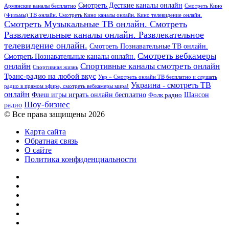
Смотреть Десткие каналы онлайн
Армянские каналы бесплатно
Смотреть Кино
(Фильмы) ТВ онлайн. Смотреть Кино каналы онлайн. Кино телевидение онлайн.
Смотреть Музыкальные ТВ онлайн. Смотреть
Развлекательные каналы онлайн. Развлекательное
телевидение онлайн.
Смотреть Познавательные ТВ онлайн.
Смотреть вебкамеры
Смотреть Познавательные каналы онлайн.
онлайн
Спортивные каналы смотреть онлайн
Спортивная жизнь
Транс-радио на любой вкус
Укр » Смотреть онлайн ТВ бесплатно и слушать
Украина - смотреть ТВ
радио в прямом эфире, смотреть вебкамеры мира!
онлайн
Шансон
Флеш игры играть онлайн бесплатно
Фолк радио
Шоу-бизнес
радио
© Все права защищены 2026
Карта сайта
Обратная связь
О сайте
Политика конфиденциальности
Facebook
Twitter
YouTube
vk.com
Одноклассники
Telegram