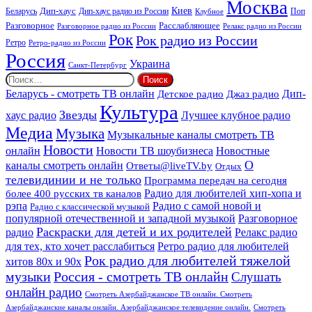
Москва
Киев
Дип-хаус
Беларусь
Дип-хаус радио из России
Клубное
Поп
Расслабляющее
Разговорное
Разговорное радио из России
Релакс радио из России
Рок
Рок радио из России
Ретро
Ретро-радио из России
Россия
Украина
Санкт-Петербург
Найти:
Дип-
Беларусь - смотреть ТВ онлайн
Джаз радио
Детское радио
Культура
Звезды
хаус радио
Лучшее клубное радио
Медиа
Музыка
Музыкальные каналы смотреть ТВ
Новости
онлайн
Новости ТВ шоубизнеса
Новостные
О
каналы смотреть онлайн
Ответы@liveTV.by
Отдых
телевидинии и не только
Программа передач на сегодня
более 400 русских тв каналов
Радио для любителей хип-хопа и
рэпа
Радио с самой новой и
Радио с классической музыкой
популярной отечественной и западной музыкой
Разговорное
Раскраски для детей и их родителей
Релакс радио
радио
для тех, кто хочет расслабиться
Ретро радио для любителей
Рок радио для любителей тяжелой
хитов 80х и 90х
Россия - смотреть ТВ онлайн
музыки
Слушать
онлайн радио
Смотреть Азербайджанское ТВ онлайн. Смотреть
Азербайджанские каналы онлайн. Азербайджанское телевидение онлайн.
Смотреть