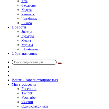
Уфа
Феодосия
Хадера
Чапаевск
Челябинск
Чикаго
Новости
Звезды
Культура
Медиа
Музыка
Шоу-бизнес
Обратная связь
Поиск
Switch
радиостанций
skin
Sidebar
Случайное
радио
Войти / Зарегистрироваться
Мы в соцсетях
Facebook
Twitter
YouTube
vk.com
Одноклассники