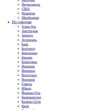
Молдова
Нидерланды
США
Франция
Швейцария
По городам
Алма-Ата
Амстердам
Ареццо
Астрахань
Баар
Белгород
Березники
Берлин
Борисовка
Вильнюс
Винница
Волгоград
Воронеж
Гомель
Ибица
Йошкар-Ола
Калининград
Калвер-Сити
Киев