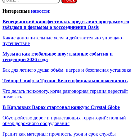
Интересные
новости
:
Венецианский кинофестиваль представил программу со
звёздами и фильмом о воссоединении Oasis
Какие дополнительные услуги действительно упрощают
путешествие
Музыка как глобальное шоу: главные события и
тенденции 2026 года
Бак для летнего душа: объём, нагрев и безопасная установка
Тейлор Свифт и Трэвис Келси официально поженились
Что делать психологу, когда разговорная терапия перестаёт
помогать
В Карловых Варах стартовал конкурс Crystal Globe
Обустройство дорог и прилегающих территорий: полный
обзор дорожного оборудования
Гранит как материал: прочность, уход и срок службы