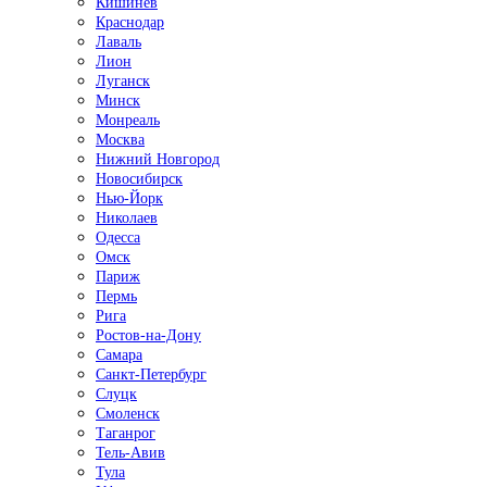
Кишинёв
Краснодар
Лаваль
Лион
Луганск
Минск
Монреаль
Москва
Нижний Новгород
Новосибирск
Нью-Йорк
Николаев
Одесса
Омск
Париж
Пермь
Рига
Ростов-на-Дону
Самара
Санкт-Петербург
Слуцк
Смоленск
Таганрог
Тель-Авив
Тула