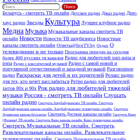
Санкт-Петербург
Найти:
Дип-
Беларусь - смотреть ТВ онлайн
Джаз радио
Детское радио
Культура
Звезды
хаус радио
Лучшее клубное радио
Медиа
Музыка
Музыкальные каналы смотреть ТВ
Новости
онлайн
Новости ТВ шоубизнеса
Новостные
О
каналы смотреть онлайн
Ответы@liveTV.by
Отдых
телевидинии и не только
Программа передач на сегодня
более 400 русских тв каналов
Радио для любителей хип-хопа и
рэпа
Радио с самой новой и
Радио с классической музыкой
популярной отечественной и западной музыкой
Разговорное
Раскраски для детей и их родителей
Релакс радио
радио
для тех, кто хочет расслабиться
Ретро радио для любителей
Рок радио для любителей тяжелой
хитов 80х и 90х
Россия - смотреть ТВ онлайн
музыки
Слушать
онлайн радио
Смотреть Азербайджанское ТВ онлайн. Смотреть
Азербайджанские каналы онлайн. Азербайджанское телевидение онлайн.
Смотреть
Смотреть Десткие каналы онлайн
Армянские каналы бесплатно
Смотреть Кино
(Фильмы) ТВ онлайн. Смотреть Кино каналы онлайн. Кино телевидение онлайн.
Смотреть Музыкальные ТВ онлайн. Смотреть
Развлекательные каналы онлайн. Развлекательное
телевидение онлайн.
Смотреть Познавательные ТВ онлайн.