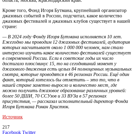
область, Москва, Краснодарский край.
Кроме того, Фонд Игоря Бутмана, крупнейший организатор
джазовых событий в России, подсчитал, какое количество
джазовых фестивалей и джазовых клубов существует в нашей
стране:
— В 2024 году Фонду Игоря Бутмана исполняется 10 лет.
Ежегодно мы проводим 12 джазовых фестивалей, аудитория
которых насчитывает около 1 000 000 человек, нам стало
интересно изучить какое количество фестивалей существует
в современной России. Если в советские годы их число
достигало плюс/минус 15, то на сегодняшний момент у
джазового движения есть целых 84 полноценных музыкальных
смотра, которые проводятся в 46 регионах России. Ещё один
факт, который хотелось бы отметить – это то, что в
нашей стране заметно выросло и количество мест, где
можно получить джазовое образование различных уровней:
более 50 ДШИ, 70 ССУзов и 33 ВУЗа в 57 регионах
присутствия, — рассказал исполнительный директор Фонда
Игоря Бутмана Роман Христюк.
Источник
217
LinkedIn
Tumblr
Reddit
Вконтакте
Одноклассники
Skype
Messenger
Messenger
WhatsApp
Telegram
Viber
Line
Поделиться
Печатать
Facebook
Twitter