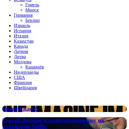
Гомель
Минск
Германия
Берлин
Израиль
Испания
Италия
Казахстан
Канада
Латвия
Литва
Молдова
Кишинёв
Нидерланды
США
Франция
Швейцария
Популярные радиостанции
Imagine
Imagine Radio
Radio
Сергей
Сергей Лазарев планирует новое шоу на
Лазарев
платформе Netflix