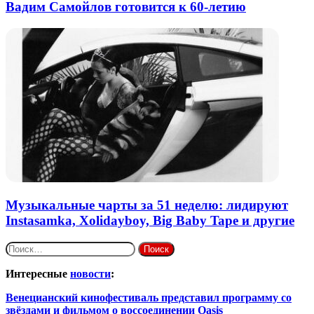
Вадим Самойлов готовится к 60-летию
Музыкальные чарты за 51 неделю: лидируют
Instasamka, Xolidayboy, Big Baby Tape и другие
Найти:
Интересные
новости
:
Венецианский кинофестиваль представил программу со
звёздами и фильмом о воссоединении Oasis