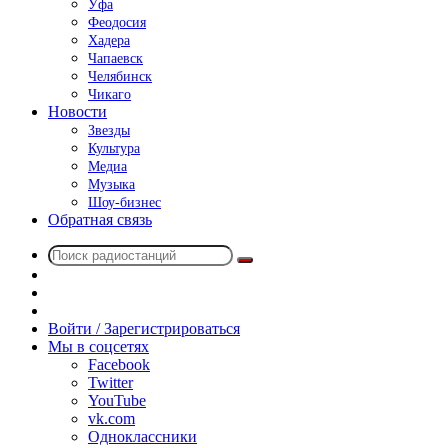
Уфа
Феодосия
Хадера
Чапаевск
Челябинск
Чикаго
Новости
Звезды
Культура
Медиа
Музыка
Шоу-бизнес
Обратная связь
Поиск
Switch
радиостанций
skin
Sidebar
Случайное
радио
Войти / Зарегистрироваться
Мы в соцсетях
Facebook
Twitter
YouTube
vk.com
Одноклассники