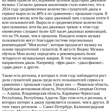
Бутмана провели исследование целевой аудитории джазовой
музыки. Согласно данным аналитиков стало известно, что в
2024 году среднемесячное количество слушателей джаза в
сервисе выросло на 48% в по сравнению с прошлым годом. В
среднем в месяц хотя бы один джазовый трек слушали почти 6
млн пользователей. Выросло и среднемесячное количество
прослушанных хотя бы раз джазовых треков: в этом году
ежемесячно слушают более 420 тысяч джазовых композиций,
что на 5% выше, чем в прошлом. Находить новую музыку
пользователи могут благодаря системе персональных
рекомендаций “Моя волна”, которая предлагает музыку на
основе предпочтений слушателя. В августе Яндекс Музыка
обучила Мою волну определять и рекомендовать более
четырехсот музыкальных жанров. В том числе нишевые
направления джаза. Например, «фри-джаз». «джаз-фьюжн»,
«дарк-джаз» и другие.
Также есть регионы, в которых в этом году наблюдается рост
доли слушателей джаза среди всех пользователей сервиса в
сравнении с прошлым годом. Среди них — Рязанская область,
Еврейская автономная область, Республика Северная Осетия
— Алания, Владимирская область, Карачаево-Черкесская
Республика, Республика Адыгея. При этом есть и регионы, в
которых интерес к джазу проявляется сильнее, чем в других. В
топе таких регионов — Санкт-Петербург, Калининградская