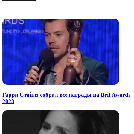
через
электронную
Похожие радио
почту
Гарри Стайлз собрал все награды на Brit Awards
2023