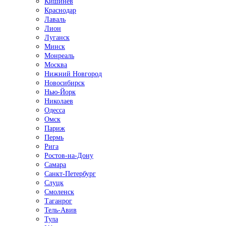
Кишинёв
Краснодар
Лаваль
Лион
Луганск
Минск
Монреаль
Москва
Нижний Новгород
Новосибирск
Нью-Йорк
Николаев
Одесса
Омск
Париж
Пермь
Рига
Ростов-на-Дону
Самара
Санкт-Петербург
Слуцк
Смоленск
Таганрог
Тель-Авив
Тула