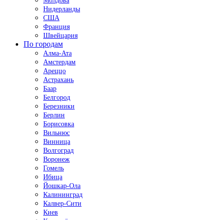
Молдова
Нидерланды
США
Франция
Швейцария
По городам
Алма-Ата
Амстердам
Ареццо
Астрахань
Баар
Белгород
Березники
Берлин
Борисовка
Вильнюс
Винница
Волгоград
Воронеж
Гомель
Ибица
Йошкар-Ола
Калининград
Калвер-Сити
Киев