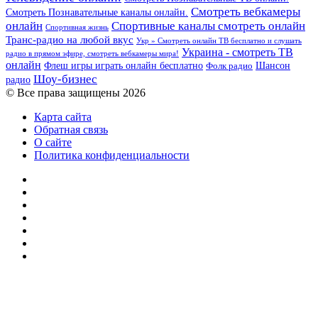
Смотреть вебкамеры
Смотреть Познавательные каналы онлайн.
онлайн
Спортивные каналы смотреть онлайн
Спортивная жизнь
Транс-радио на любой вкус
Укр » Смотреть онлайн ТВ бесплатно и слушать
Украина - смотреть ТВ
радио в прямом эфире, смотреть вебкамеры мира!
онлайн
Шансон
Флеш игры играть онлайн бесплатно
Фолк радио
Шоу-бизнес
радио
© Все права защищены 2026
Карта сайта
Обратная связь
О сайте
Политика конфиденциальности
Facebook
Twitter
YouTube
vk.com
Одноклассники
Telegram
RSS
Кнопка
«Наверх»