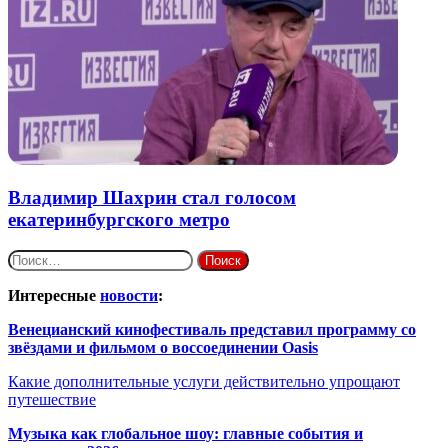
Владимир Шахрин стал голосом
екатеринбургского метро
Найти:
Интересные
новости
:
Венецианский кинофестиваль представил программу со
звёздами и фильмом о воссоединении Oasis
Какие дополнительные услуги действительно упрощают
путешествие
Музыка как глобальное шоу: главные события и