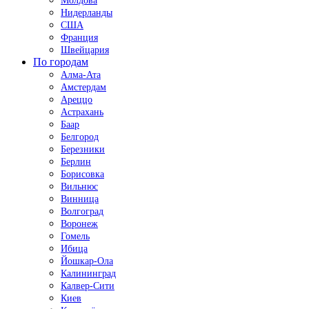
Молдова
Нидерланды
США
Франция
Швейцария
По городам
Алма-Ата
Амстердам
Ареццо
Астрахань
Баар
Белгород
Березники
Берлин
Борисовка
Вильнюс
Винница
Волгоград
Воронеж
Гомель
Ибица
Йошкар-Ола
Калининград
Калвер-Сити
Киев