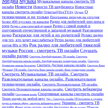
Медиа
Музыка
Музыкальные каналы смотреть ТВ
Новости
онлайн
Новости ТВ шоубизнеса
Новостные
О
каналы смотреть онлайн
Ответы@liveTV.by
Отдых
телевидинии и не только
Программа передач на сегодня
более 400 русских тв каналов
Радио для любителей хип-хопа и
рэпа
Радио с самой новой и
Радио с классической музыкой
популярной отечественной и западной музыкой
Разговорное
Раскраски для детей и их родителей
Релакс радио
радио
для тех, кто хочет расслабиться
Ретро радио для любителей
Рок радио для любителей тяжелой
хитов 80х и 90х
Россия - смотреть ТВ онлайн
музыки
Слушать
онлайн радио
Смотреть Азербайджанское ТВ онлайн. Смотреть
Азербайджанские каналы онлайн. Азербайджанское телевидение онлайн.
Смотреть
Смотреть Десткие каналы онлайн
Армянские каналы бесплатно
Смотреть Кино
(Фильмы) ТВ онлайн. Смотреть Кино каналы онлайн. Кино телевидение онлайн.
Смотреть Музыкальные ТВ онлайн. Смотреть
Развлекательные каналы онлайн. Развлекательное
телевидение онлайн.
Смотреть Познавательные ТВ онлайн.
Смотреть вебкамеры
Смотреть Познавательные каналы онлайн.
онлайн
Спортивные каналы смотреть онлайн
Спортивная жизнь
Транс-радио на любой вкус
Укр » Смотреть онлайн ТВ бесплатно и слушать
Украина - смотреть ТВ
радио в прямом эфире, смотреть вебкамеры мира!
онлайн
Шансон
Флеш игры играть онлайн бесплатно
Фолк радио