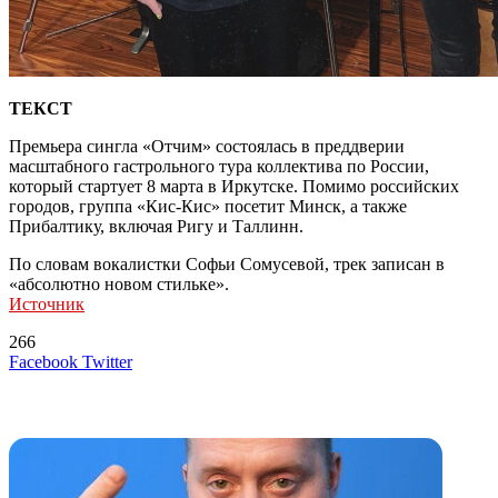
ТЕКСТ
Премьера сингла «Отчим» состоялась в преддверии
масштабного гастрольного тура коллектива по России,
который стартует 8 марта в Иркутске. Помимо российских
городов, группа «Кис-Кис» посетит Минск, а также
Прибалтику, включая Ригу и Таллинн.
По словам вокалистки Софьи Сомусевой, трек записан в
«абсолютно новом стильке».
Источник
266
LinkedIn
Tumblr
Reddit
Вконтакте
Одноклассники
Skype
Messenger
Messenger
WhatsApp
Telegram
Viber
Line
Поделиться
Печатать
Facebook
Twitter
через
электронную
Похожие радио
почту