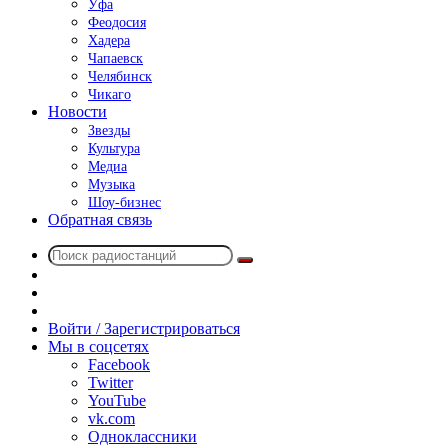
Уфа
Феодосия
Хадера
Чапаевск
Челябинск
Чикаго
Новости
Звезды
Культура
Медиа
Музыка
Шоу-бизнес
Обратная связь
Поиск
Switch
радиостанций
skin
Sidebar
Случайное
радио
Войти / Зарегистрироваться
Мы в соцсетях
Facebook
Twitter
YouTube
vk.com
Одноклассники