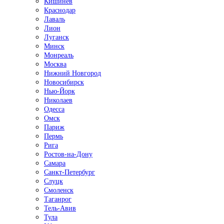
Кишинёв
Краснодар
Лаваль
Лион
Луганск
Минск
Монреаль
Москва
Нижний Новгород
Новосибирск
Нью-Йорк
Николаев
Одесса
Омск
Париж
Пермь
Рига
Ростов-на-Дону
Самара
Санкт-Петербург
Слуцк
Смоленск
Таганрог
Тель-Авив
Тула