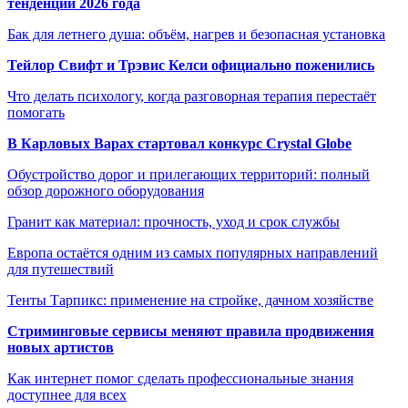
тенденции 2026 года
Бак для летнего душа: объём, нагрев и безопасная установка
Тейлор Свифт и Трэвис Келси официально поженились
Что делать психологу, когда разговорная терапия перестаёт
помогать
В Карловых Варах стартовал конкурс Crystal Globe
Обустройство дорог и прилегающих территорий: полный
обзор дорожного оборудования
Гранит как материал: прочность, уход и срок службы
Европа остаётся одним из самых популярных направлений
для путешествий
Тенты Тарпикс: применение на стройке, дачном хозяйстве
Стриминговые сервисы меняют правила продвижения
новых артистов
Как интернет помог сделать профессиональные знания
доступнее для всех