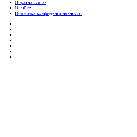
Обратная связь
О сайте
Политика конфиденциальности
Facebook
Twitter
YouTube
vk.com
Одноклассники
Telegram
RSS
Кнопка
«Наверх»