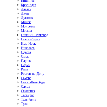
Кишинёв
Краснодар
Лаваль
Лион
Луганск
Минск
Монреаль
Москва
Нижний Новгород
Новосибирск
Нью-Йорк
Николаев
Одесса
Омск
Париж
Пермь
Рига
Ростов-на-Дону
Самара
Санкт-Петербург
Слуцк
Смоленск
Таганрог
Тель-Авив
Тула