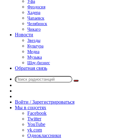
Уфа
Феодосия
Хадера
Чапаевск
Челябинск
Чикаго
Новости
Звезды
Культура
Медиа
Музыка
Шоу-бизнес
Обратная связь
Поиск
Switch
радиостанций
skin
Sidebar
Случайное
радио
Войти / Зарегистрироваться
Мы в соцсетях
Facebook
Twitter
YouTube
vk.com
Одноклассники