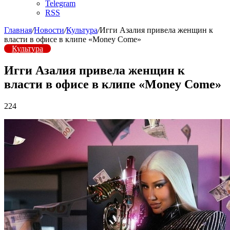
Telegram
RSS
Главная
/
Новости
/
Культура
/
Игги Азалия привела женщин к
власти в офисе в клипе «Money Come»
Культура
Игги Азалия привела женщин к
власти в офисе в клипе «Money Come»
224