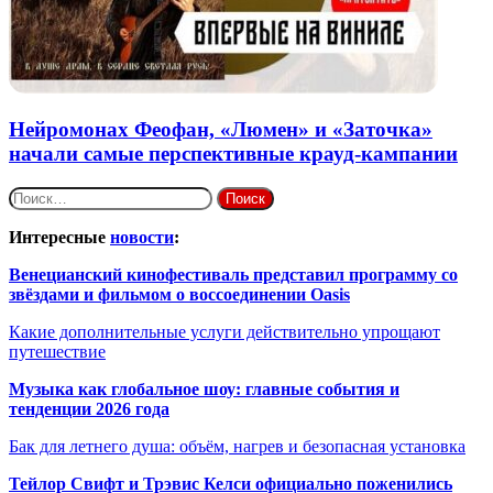
Нейромонах Феофан, «Люмен» и «Заточка»
начали самые перспективные крауд-кампании
Найти:
Интересные
новости
:
Венецианский кинофестиваль представил программу со
звёздами и фильмом о воссоединении Oasis
Какие дополнительные услуги действительно упрощают
путешествие
Музыка как глобальное шоу: главные события и
тенденции 2026 года
Бак для летнего душа: объём, нагрев и безопасная установка
Тейлор Свифт и Трэвис Келси официально поженились