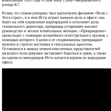
композиции 1993 года «Come Baby Come» американского
рэпера K7.
Ролик, по словам рэперши, был вдохновлен фильмом «Волк с
Уолл-стрит», и в нем Игги играет важную роль в офисе: она
берет на себя управление корпорацией и исполняет роль
генерального директора, превращая устаревшее высшее
руководство в легион влиятельных женщин. «Превращение»
происходит с помощью волшебного огнестрельного оружия, с
помощью которого Азалия и ее сподвижницы превращают
мужчин в строгих костюмах в сексуальных красоток.
Оставшихся в живых немногочисленных представителей
мужского пола девушки заставляют бороться в грязи, а также
на одном из менеджеров Игги катается верхом по коридорам
офиса.