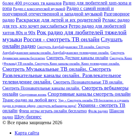
более 400 русских тв каналов
Радио для любителей хип-хопа и
рэпа
Радио с самой новой и
Радио с классической музыкой
популярной отечественной и западной музыкой
Разговорное
Раскраски для детей и их родителей
Релакс радио
радио
для тех, кто хочет расслабиться
Ретро радио для любителей
Рок радио для любителей тяжелой
хитов 80х и 90х
Россия - смотреть ТВ онлайн
музыки
Слушать
онлайн радио
Смотреть Азербайджанское ТВ онлайн. Смотреть
Азербайджанские каналы онлайн. Азербайджанское телевидение онлайн.
Смотреть
Смотреть Десткие каналы онлайн
Армянские каналы бесплатно
Смотреть Кино
(Фильмы) ТВ онлайн. Смотреть Кино каналы онлайн. Кино телевидение онлайн.
Смотреть Музыкальные ТВ онлайн. Смотреть
Развлекательные каналы онлайн. Развлекательное
телевидение онлайн.
Смотреть Познавательные ТВ онлайн.
Смотреть вебкамеры
Смотреть Познавательные каналы онлайн.
онлайн
Спортивные каналы смотреть онлайн
Спортивная жизнь
Транс-радио на любой вкус
Укр » Смотреть онлайн ТВ бесплатно и слушать
Украина - смотреть ТВ
радио в прямом эфире, смотреть вебкамеры мира!
онлайн
Шансон
Флеш игры играть онлайн бесплатно
Фолк радио
Шоу-бизнес
радио
© Все права защищены 2026
Карта сайта