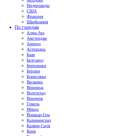
Молдова
Нидерланды
США
Франция
Швейцария
По городам
Алма-Ата
Амстердам
Ареццо
Астрахань
Баар
Белгород
Березники
Берлин
Борисовка
Вильнюс
Винница
Волгоград
Воронеж
Гомель
Ибица
Йошкар-Ола
Калининград
Калвер-Сити
Киев