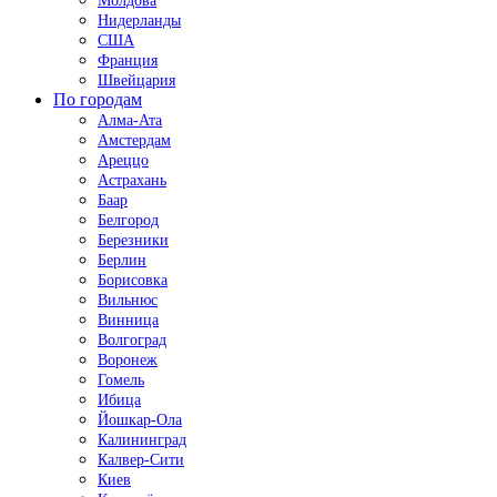
Молдова
Нидерланды
США
Франция
Швейцария
По городам
Алма-Ата
Амстердам
Ареццо
Астрахань
Баар
Белгород
Березники
Берлин
Борисовка
Вильнюс
Винница
Волгоград
Воронеж
Гомель
Ибица
Йошкар-Ола
Калининград
Калвер-Сити
Киев