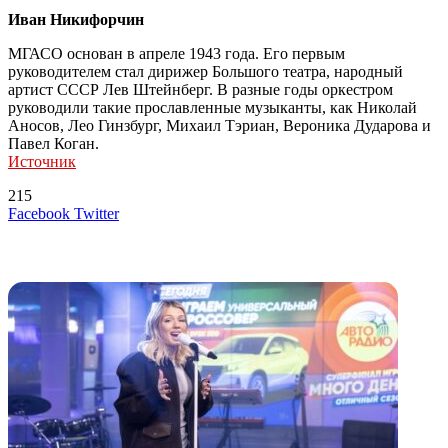
Иван Никифорчин
МГАСО основан в апреле 1943 года. Его первым
руководителем стал дирижер Большого театра, народный
артист СССР Лев Штейнберг. В разные годы оркестром
руководили такие прославленные музыканты, как Николай
Аносов, Лео Гинзбург, Михаил Тэриан, Вероника Дударова и
Павел Коган.
Источник
215
LinkedIn
Tumblr
Reddit
Вконтакте
Одноклассники
Skype
Messenger
Messenger
WhatsApp
Telegram
Viber
Line
Поделиться
Печатать
Facebook
Twitter
через
электронную
Похожие радио
почту