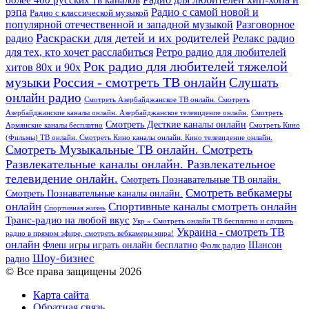
рэпа
Радио с самой новой и
Радио с классической музыкой
популярной отечественной и западной музыкой
Разговорное
Раскраски для детей и их родителей
Релакс радио
радио
для тех, кто хочет расслабиться
Ретро радио для любителей
Рок радио для любителей тяжелой
хитов 80х и 90х
Россия - смотреть ТВ онлайн
музыки
Слушать
онлайн радио
Смотреть Азербайджанское ТВ онлайн. Смотреть
Азербайджанские каналы онлайн. Азербайджанское телевидение онлайн.
Смотреть
Смотреть Десткие каналы онлайн
Армянские каналы бесплатно
Смотреть Кино
(Фильмы) ТВ онлайн. Смотреть Кино каналы онлайн. Кино телевидение онлайн.
Смотреть Музыкальные ТВ онлайн. Смотреть
Развлекательные каналы онлайн. Развлекательное
телевидение онлайн.
Смотреть Познавательные ТВ онлайн.
Смотреть вебкамеры
Смотреть Познавательные каналы онлайн.
онлайн
Спортивные каналы смотреть онлайн
Спортивная жизнь
Транс-радио на любой вкус
Укр » Смотреть онлайн ТВ бесплатно и слушать
Украина - смотреть ТВ
радио в прямом эфире, смотреть вебкамеры мира!
онлайн
Шансон
Флеш игры играть онлайн бесплатно
Фолк радио
Шоу-бизнес
радио
© Все права защищены 2026
Карта сайта
Обратная связь