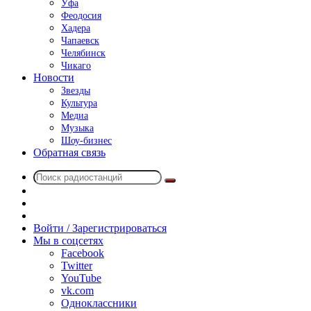
Уфа
Феодосия
Хадера
Чапаевск
Челябинск
Чикаго
Новости
Звезды
Культура
Медиа
Музыка
Шоу-бизнес
Обратная связь
Поиск
Switch
радиостанций
skin
Sidebar
Случайное
радио
Войти / Зарегистрироваться
Мы в соцсетях
Facebook
Twitter
YouTube
vk.com
Одноклассники