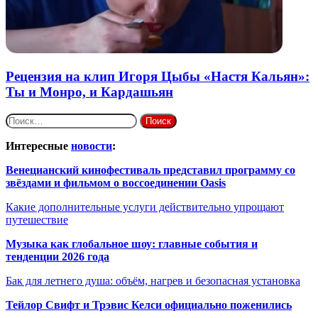
Рецензия на клип Игоря Цыбы «Настя Кальян»:
Ты и Монро, и Кардашьян
Найти:
Интересные
новости
:
Венецианский кинофестиваль представил программу со
звёздами и фильмом о воссоединении Oasis
Какие дополнительные услуги действительно упрощают
путешествие
Музыка как глобальное шоу: главные события и
тенденции 2026 года
Бак для летнего душа: объём, нагрев и безопасная установка
Тейлор Свифт и Трэвис Келси официально поженились