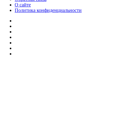
О сайте
Политика конфиденциальности
Facebook
Twitter
YouTube
vk.com
Одноклассники
Telegram
RSS
Кнопка
«Наверх»