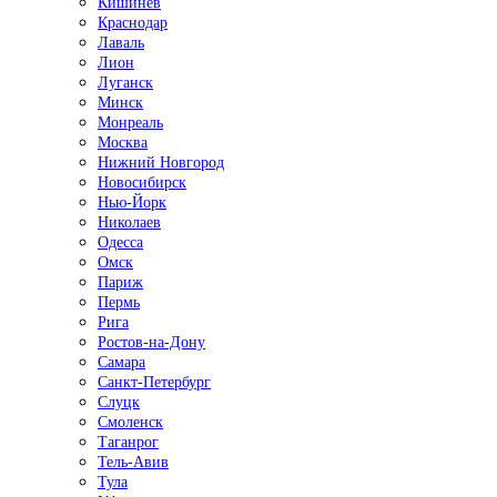
Кишинёв
Краснодар
Лаваль
Лион
Луганск
Минск
Монреаль
Москва
Нижний Новгород
Новосибирск
Нью-Йорк
Николаев
Одесса
Омск
Париж
Пермь
Рига
Ростов-на-Дону
Самара
Санкт-Петербург
Слуцк
Смоленск
Таганрог
Тель-Авив
Тула