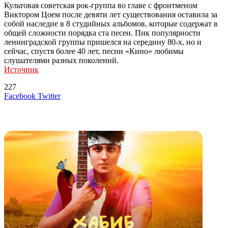
Культовая советская рок-группа во главе с фронтменом
Виктором Цоем после девяти лет существования оставила за
собой наследие в 8 студийных альбомов, которые содержат в
общей сложности порядка ста песен. Пик популярности
ленинградской группы пришелся на середину 80-х, но и
сейчас, спустя более 40 лет, песни «Кино» любимы
слушателями разных поколений.
Источник
227
LinkedIn
Tumblr
Reddit
Вконтакте
Одноклассники
Skype
Messenger
Messenger
WhatsApp
Telegram
Viber
Line
Поделиться
Печатать
Facebook
Twitter
через
электронную
Похожие радио
почту