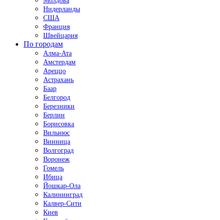
Молдова
Нидерланды
США
Франция
Швейцария
По городам
Алма-Ата
Амстердам
Ареццо
Астрахань
Баар
Белгород
Березники
Берлин
Борисовка
Вильнюс
Винница
Волгоград
Воронеж
Гомель
Ибица
Йошкар-Ола
Калининград
Калвер-Сити
Киев