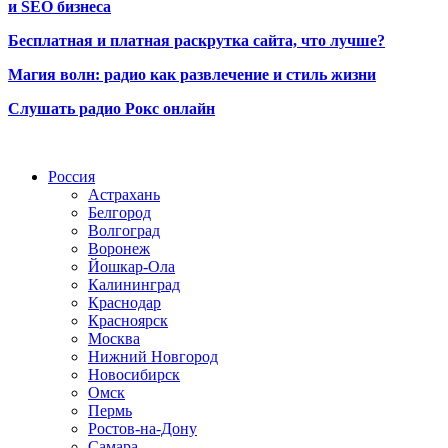
и SEO бизнеса
Бесплатная и платная раскрутка сайта, что лучше?
Магия волн: радио как развлечение и стиль жизни
Слушать радио Рокс онлайн
Радио по странам
Россия
Астрахань
Белгород
Волгоград
Воронеж
Йошкар-Ола
Калининград
Краснодар
Красноярск
Москва
Нижний Новгород
Новосибирск
Омск
Пермь
Ростов-на-Дону
Самара