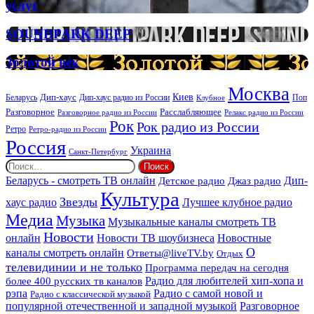
планирования
услуг
и
организации
SOUNDPARK
SOUNDPARK DEEP
ритуальных
DEEP
услуг
Золотой
Золотой век
век
Москва
Киев
Дип-хаус
Беларусь
Дип-хаус радио из России
Клубное
Поп
Расслабляющее
Разговорное
Разговорное радио из России
Релакс радио из России
Рок
Рок радио из России
Ретро
Ретро-радио из России
Россия
Украина
Санкт-Петербург
Найти:
Дип-
Беларусь - смотреть ТВ онлайн
Джаз радио
Детское радио
Культура
Звезды
хаус радио
Лучшее клубное радио
Медиа
Музыка
Музыкальные каналы смотреть ТВ
Новости
онлайн
Новости ТВ шоубизнеса
Новостные
О
каналы смотреть онлайн
Ответы@liveTV.by
Отдых
телевидинии и не только
Программа передач на сегодня
более 400 русских тв каналов
Радио для любителей хип-хопа и
рэпа
Радио с самой новой и
Радио с классической музыкой
популярной отечественной и западной музыкой
Разговорное