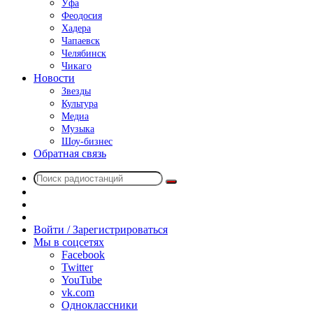
Уфа
Феодосия
Хадера
Чапаевск
Челябинск
Чикаго
Новости
Звезды
Культура
Медиа
Музыка
Шоу-бизнес
Обратная связь
Поиск
Switch
радиостанций
skin
Sidebar
Случайное
радио
Войти / Зарегистрироваться
Мы в соцсетях
Facebook
Twitter
YouTube
vk.com
Одноклассники