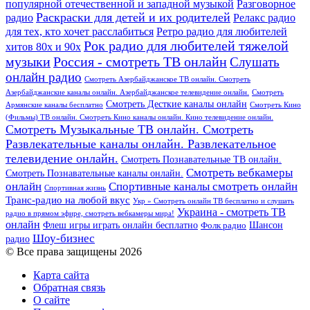
популярной отечественной и западной музыкой
Разговорное
Раскраски для детей и их родителей
Релакс радио
радио
для тех, кто хочет расслабиться
Ретро радио для любителей
Рок радио для любителей тяжелой
хитов 80х и 90х
Россия - смотреть ТВ онлайн
музыки
Слушать
онлайн радио
Смотреть Азербайджанское ТВ онлайн. Смотреть
Азербайджанские каналы онлайн. Азербайджанское телевидение онлайн.
Смотреть
Смотреть Десткие каналы онлайн
Армянские каналы бесплатно
Смотреть Кино
(Фильмы) ТВ онлайн. Смотреть Кино каналы онлайн. Кино телевидение онлайн.
Смотреть Музыкальные ТВ онлайн. Смотреть
Развлекательные каналы онлайн. Развлекательное
телевидение онлайн.
Смотреть Познавательные ТВ онлайн.
Смотреть вебкамеры
Смотреть Познавательные каналы онлайн.
онлайн
Спортивные каналы смотреть онлайн
Спортивная жизнь
Транс-радио на любой вкус
Укр » Смотреть онлайн ТВ бесплатно и слушать
Украина - смотреть ТВ
радио в прямом эфире, смотреть вебкамеры мира!
онлайн
Шансон
Флеш игры играть онлайн бесплатно
Фолк радио
Шоу-бизнес
радио
© Все права защищены 2026
Карта сайта
Обратная связь
О сайте