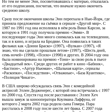
Но тем не менее Энн, посоветовавшись с матерью, отказалась
от его подписания, посчитав, что вначале нужно окончить
среднюю школу.
Сразу после окончания школы Энн переехала в Нью-Йорк, где
приняла предложение на съёмки в сериале «Другой мир». С
1987 по 1991 год она исполняла в нём роль Вики Карсон, за
которую в 1991 году получила премию «Эмми». В
последующие годы Энн много снималась как на телевидении,
так и в кино, и играла на Бродвве. Она появилась в таких
фильмах как «Донни Браско» (1997), «Вулкан» (1997), «Я
знаю, что вы сделали прошлым летом» (1997), «Шесть дней,
семь ночей» (1998), «Психо» (1998) и других. В 2004 году она
была номинирована на премию «Тони» за свою роль в пьесе
«Двадцатый век». Среди других ее работ в кино «Бабник»,
«Бастион», «Артур Ньюман», «Шальная карта», сериалы
«Раскопки», «Последствия», «Отважные», «База Куантико»,
«Полиция Чикаго».
В США широко обсуждалась связь Энн с комедийной
актрисой Эллен Дедженерес, с которой она встречалась с 1997
по 2000 год. Спустя год после расставания с Эллен Хеч
вышла замуж за кинооператора Коулмана Лаффуна, от
которого 2 марта 2002 года родила сына Гомера. Пара
рассталась в 2008 году после шести лет брака. С 2007 года