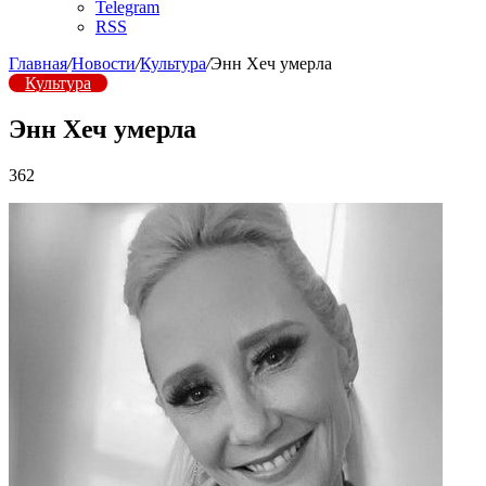
Telegram
RSS
Главная
/
Новости
/
Культура
/
Энн Хеч умерла
Культура
Энн Хеч умерла
362