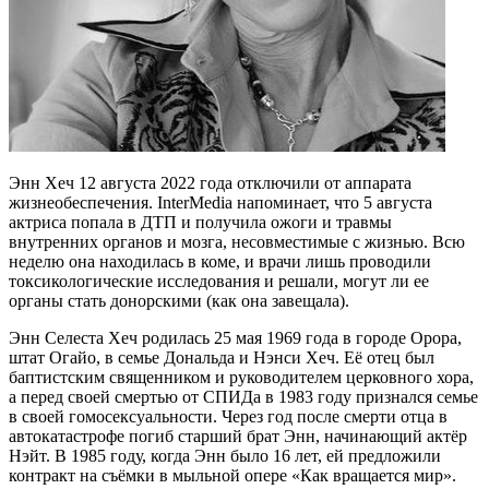
Энн Хеч 12 августа 2022 года отключили от аппарата
жизнеобеспечения. InterMedia напоминает, что 5 августа
актриса попала в ДТП и получила ожоги и травмы
внутренних органов и мозга, несовместимые с жизнью. Всю
неделю она находилась в коме, и врачи лишь проводили
токсикологические исследования и решали, могут ли ее
органы стать донорскими (как она завещала).
Энн Селеста Хеч родилась 25 мая 1969 года в городе Орора,
штат Огайо, в семье Дональда и Нэнси Хеч. Её отец был
баптистским священником и руководителем церковного хора,
а перед своей смертью от СПИДа в 1983 году признался семье
в своей гомосексуальности. Через год после смерти отца в
автокатастрофе погиб старший брат Энн, начинающий актёр
Нэйт. В 1985 году, когда Энн было 16 лет, ей предложили
контракт на съёмки в мыльной опере «Как вращается мир».