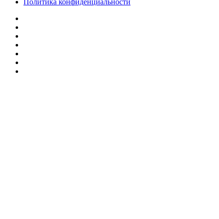
Политика конфиденциальности
Facebook
Twitter
YouTube
vk.com
Одноклассники
Telegram
RSS
Кнопка
«Наверх»