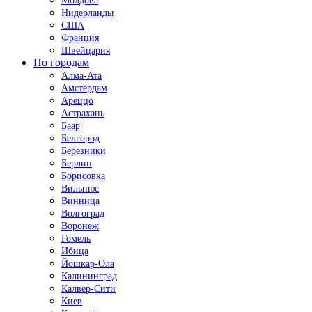
Молдова
Нидерланды
США
Франция
Швейцария
По городам
Алма-Ата
Амстердам
Ареццо
Астрахань
Баар
Белгород
Березники
Берлин
Борисовка
Вильнюс
Винница
Волгоград
Воронеж
Гомель
Ибица
Йошкар-Ола
Калининград
Калвер-Сити
Киев