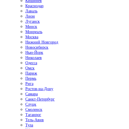
Кишинёв
Краснодар
Лаваль
Лион
Луганск
Минск
Монреаль
Москва
Нижний Новгород
Новосибирск
Нью-Йорк
Николаев
Одесса
Омск
Париж
Пермь
Рига
Ростов-на-Дону
Самара
Санкт-Петербург
Слуцк
Смоленск
Таганрог
Тель-Авив
Тула