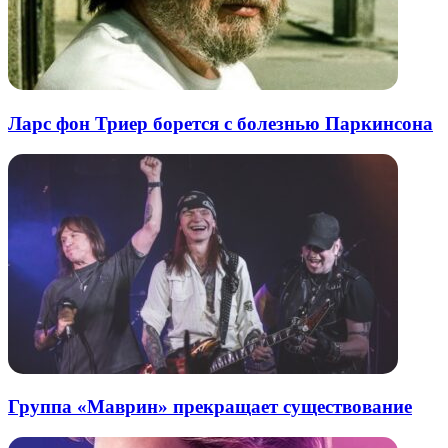
Ларс фон Триер борется с болезнью Паркинсона
Группа «Маврин» прекращает существование