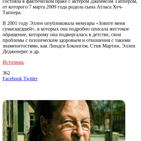
состояла в фактическом браке с актёром Джеймсом Таппером,
от которого 7 марта 2009 года родила сына Атласа Хеч-
Таппера.
В 2001 году Эллен опубликовала мемуары «Зовите меня
сумасшедшей», в которых она подробно описала жестокое
обращение, которому она подвергалась в детстве, свои
проблемы с психическим здоровьем и отношения с такими
знаменитостями, как Линдси Бэкингем, Стив Мартин, Эллен
Дедженерес и др.
Источник
362
LinkedIn
Tumblr
Reddit
Вконтакте
Одноклассники
Skype
Messenger
Messenger
WhatsApp
Telegram
Viber
Line
Поделиться
Печатать
Facebook
Twitter
через
электронную
Похожие радио
почту