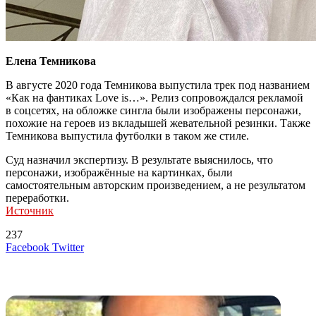
Елена Темникова
В августе 2020 года Темникова выпустила трек под названием
«Как на фантиках Love is…». Релиз сопровождался рекламой
в соцсетях, на обложке сингла были изображены персонажи,
похожие на героев из вкладышей жевательной резинки. Также
Темникова выпустила футболки в таком же стиле.
Суд назначил экспертизу. В результате выяснилось, что
персонажи, изображённые на картинках, были
самостоятельным авторским произведением, а не результатом
переработки.
Источник
237
LinkedIn
Tumblr
Reddit
Вконтакте
Одноклассники
Skype
Messenger
Messenger
WhatsApp
Telegram
Viber
Line
Поделиться
Печатать
Facebook
Twitter
через
электронную
Похожие радио
почту