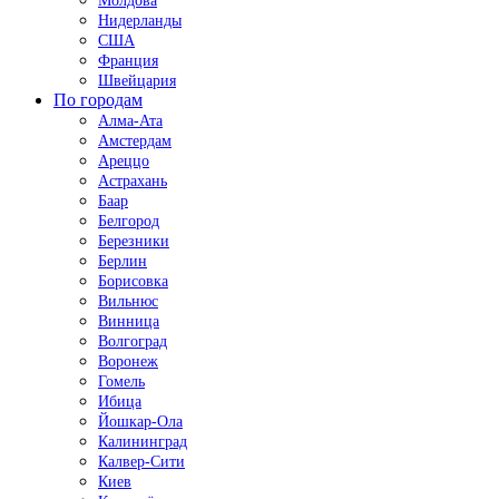
Молдова
Нидерланды
США
Франция
Швейцария
По городам
Алма-Ата
Амстердам
Ареццо
Астрахань
Баар
Белгород
Березники
Берлин
Борисовка
Вильнюс
Винница
Волгоград
Воронеж
Гомель
Ибица
Йошкар-Ола
Калининград
Калвер-Сити
Киев