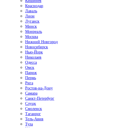
Кишинёв
Краснодар
Лаваль
Лион
Луганск
Минск
Монреаль
Москва
Нижний Новгород
Новосибирск
Нью-Йорк
Николаев
Одесса
Омск
Париж
Пермь
Рига
Ростов-на-Дону
Самара
Санкт-Петербург
Слуцк
Смоленск
Таганрог
Тель-Авив
Тула