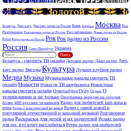
ритуальных
DEEP
услуг
Золотой
Золотой век
век
Москва
Киев
Дип-хаус
Беларусь
Дип-хаус радио из России
Клубное
Поп
Расслабляющее
Разговорное
Разговорное радио из России
Релакс радио из России
Рок
Рок радио из России
Ретро
Ретро-радио из России
Россия
Украина
Санкт-Петербург
Найти:
Дип-
Беларусь - смотреть ТВ онлайн
Джаз радио
Детское радио
Культура
Звезды
хаус радио
Лучшее клубное радио
Медиа
Музыка
Музыкальные каналы смотреть ТВ
Новости
онлайн
Новости ТВ шоубизнеса
Новостные
О
каналы смотреть онлайн
Ответы@liveTV.by
Отдых
телевидинии и не только
Программа передач на сегодня
более 400 русских тв каналов
Радио для любителей хип-хопа и
рэпа
Радио с самой новой и
Радио с классической музыкой
популярной отечественной и западной музыкой
Разговорное
Раскраски для детей и их родителей
Релакс радио
радио
для тех, кто хочет расслабиться
Ретро радио для любителей
Рок радио для любителей тяжелой