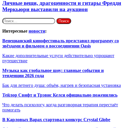
Личные вещи, драгоценности и гитары Фредди
Меркьюри выставили на аукцион
Найти:
Интересные
новости
:
Венецианский кинофестиваль представил программу со
звёздами и фильмом о воссоединении Oasis
Какие дополнительные услуги действительно упрощают
путешествие
Музыка как глобальное шоу: главные события и
тенденции 2026 года
Бак для летнего душа: объём, нагрев и безопасная установка
Тейлор Свифт и Трэвис Келси официально поженились
Что делать психологу, когда разговорная терапия перестаёт
помогать
В Карловых Варах стартовал конкурс Crystal Globe