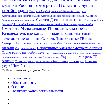
хитов 80х и 90х
Россия - смотреть ТВ онлайн
музыки
Слушать
онлайн радио
Смотреть Азербайджанское ТВ онлайн. Смотреть
Азербайджанские каналы онлайн. Азербайджанское телевидение онлайн.
Смотреть
Смотреть Десткие каналы онлайн
Армянские каналы бесплатно
Смотреть Кино
(Фильмы) ТВ онлайн. Смотреть Кино каналы онлайн. Кино телевидение онлайн.
Смотреть Музыкальные ТВ онлайн. Смотреть
Развлекательные каналы онлайн. Развлекательное
телевидение онлайн.
Смотреть Познавательные ТВ онлайн.
Смотреть вебкамеры
Смотреть Познавательные каналы онлайн.
онлайн
Спортивные каналы смотреть онлайн
Спортивная жизнь
Транс-радио на любой вкус
Укр » Смотреть онлайн ТВ бесплатно и слушать
Украина - смотреть ТВ
радио в прямом эфире, смотреть вебкамеры мира!
онлайн
Шансон
Флеш игры играть онлайн бесплатно
Фолк радио
Шоу-бизнес
радио
© Все права защищены 2026
Карта сайта
Обратная связь
О сайте
Политика конфиденциальности
Facebook
Twitter