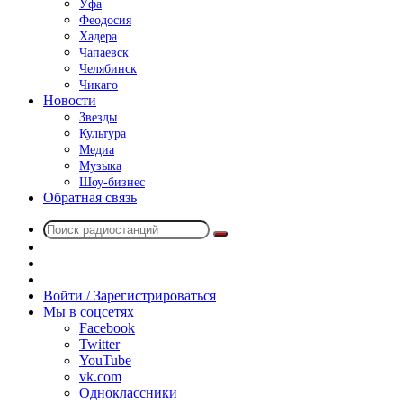
Уфа
Феодосия
Хадера
Чапаевск
Челябинск
Чикаго
Новости
Звезды
Культура
Медиа
Музыка
Шоу-бизнес
Обратная связь
Поиск
Switch
радиостанций
skin
Sidebar
Случайное
радио
Войти / Зарегистрироваться
Мы в соцсетях
Facebook
Twitter
YouTube
vk.com
Одноклассники