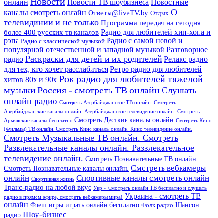
Новости
онлайн
Новости ТВ шоубизнеса
Новостные
О
каналы смотреть онлайн
Ответы@liveTV.by
Отдых
телевидинии и не только
Программа передач на сегодня
более 400 русских тв каналов
Радио для любителей хип-хопа и
рэпа
Радио с самой новой и
Радио с классической музыкой
популярной отечественной и западной музыкой
Разговорное
Раскраски для детей и их родителей
Релакс радио
радио
для тех, кто хочет расслабиться
Ретро радио для любителей
Рок радио для любителей тяжелой
хитов 80х и 90х
Россия - смотреть ТВ онлайн
музыки
Слушать
онлайн радио
Смотреть Азербайджанское ТВ онлайн. Смотреть
Азербайджанские каналы онлайн. Азербайджанское телевидение онлайн.
Смотреть
Смотреть Десткие каналы онлайн
Армянские каналы бесплатно
Смотреть Кино
(Фильмы) ТВ онлайн. Смотреть Кино каналы онлайн. Кино телевидение онлайн.
Смотреть Музыкальные ТВ онлайн. Смотреть
Развлекательные каналы онлайн. Развлекательное
телевидение онлайн.
Смотреть Познавательные ТВ онлайн.
Смотреть вебкамеры
Смотреть Познавательные каналы онлайн.
онлайн
Спортивные каналы смотреть онлайн
Спортивная жизнь
Транс-радио на любой вкус
Укр » Смотреть онлайн ТВ бесплатно и слушать
Украина - смотреть ТВ
радио в прямом эфире, смотреть вебкамеры мира!
онлайн
Шансон
Флеш игры играть онлайн бесплатно
Фолк радио
Шоу-бизнес
радио