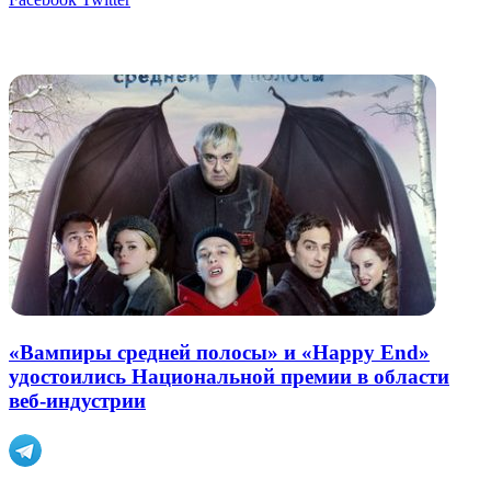
через
электронную
Похожие радио
почту
«Вампиры средней полосы» и «Happy End»
удостоились Национальной премии в области
веб-индустрии