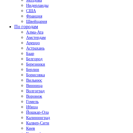
Молдова
Нидерланды
США
Франция
Швейцария
По городам
Алма-Ата
Амстердам
Ареццо
Астрахань
Баар
Белгород
Березники
Берлин
Борисовка
Вильнюс
Винница
Волгоград
Воронеж
Гомель
Ибица
Йошкар-Ола
Калининград
Калвер-Сити
Киев