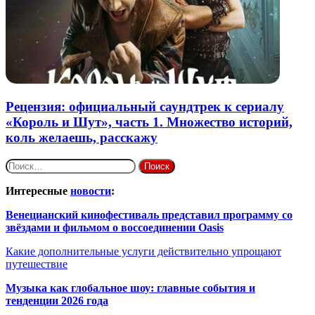
Рецензия: официальный саундтрек к сериалу
«Король и Шут», часть 1. Множество историй,
коль желаешь, расскажу
Найти:
Интересные
новости
:
Венецианский кинофестиваль представил программу со
звёздами и фильмом о воссоединении Oasis
Какие дополнительные услуги действительно упрощают
путешествие
Музыка как глобальное шоу: главные события и
тенденции 2026 года