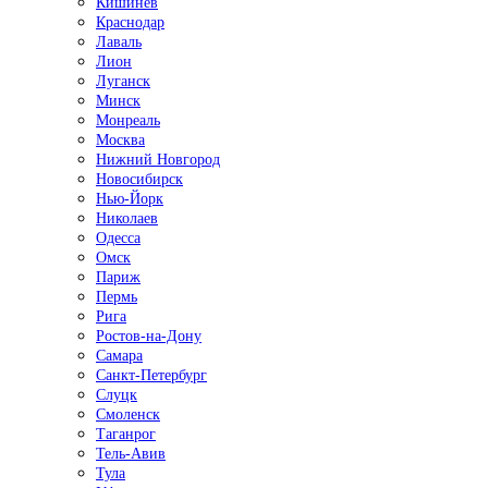
Кишинёв
Краснодар
Лаваль
Лион
Луганск
Минск
Монреаль
Москва
Нижний Новгород
Новосибирск
Нью-Йорк
Николаев
Одесса
Омск
Париж
Пермь
Рига
Ростов-на-Дону
Самара
Санкт-Петербург
Слуцк
Смоленск
Таганрог
Тель-Авив
Тула