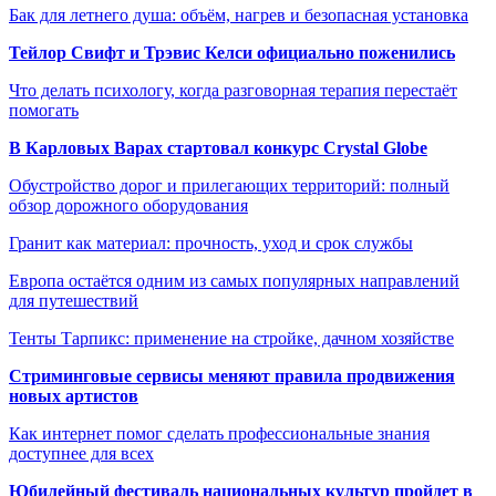
Бак для летнего душа: объём, нагрев и безопасная установка
Тейлор Свифт и Трэвис Келси официально поженились
Что делать психологу, когда разговорная терапия перестаёт
помогать
В Карловых Варах стартовал конкурс Crystal Globe
Обустройство дорог и прилегающих территорий: полный
обзор дорожного оборудования
Гранит как материал: прочность, уход и срок службы
Европа остаётся одним из самых популярных направлений
для путешествий
Тенты Тарпикс: применение на стройке, дачном хозяйстве
Стриминговые сервисы меняют правила продвижения
новых артистов
Как интернет помог сделать профессиональные знания
доступнее для всех
Юбилейный фестиваль национальных культур пройдет в