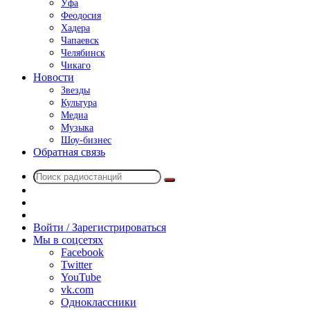
Уфа
Феодосия
Хадера
Чапаевск
Челябинск
Чикаго
Новости
Звезды
Культура
Медиа
Музыка
Шоу-бизнес
Обратная связь
Поиск
Switch
радиостанций
skin
Sidebar
Случайное
радио
Войти / Зарегистрироваться
Мы в соцсетях
Facebook
Twitter
YouTube
vk.com
Одноклассники