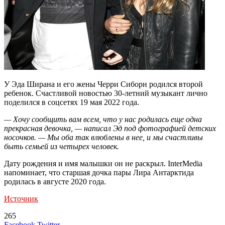
У Эда Ширана и его жены Черри Сиборн родился второй
ребенок. Счастливой новостью 30-летний музыкант лично
поделился в соцсетях 19 мая 2022 года.
— Хочу сообщить вам всем, что у нас родилась еще одна
прекрасная девочка, — написал Эд под фотографией детских
носочков. — Мы оба так влюблены в нее, и мы счастливы
быть семьей из четырех человек.
Дату рождения и имя малышки он не раскрыл. InterMedia
напоминает, что старшая дочка пары Лира Антарктида
родилась в августе 2020 года.
Источник
265
LinkedIn
Tumblr
Reddit
Вконтакте
Одноклассники
Skype
Messenger
Messenger
WhatsApp
Telegram
Viber
Line
Поделиться
Печатать
Facebook
Twitter