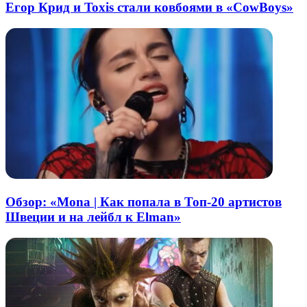
Егор Крид и Toxis стали ковбоями в «CowBoys»
Обзор: «Mona | Как попала в Топ-20 артистов
Швеции и на лейбл к Elman»