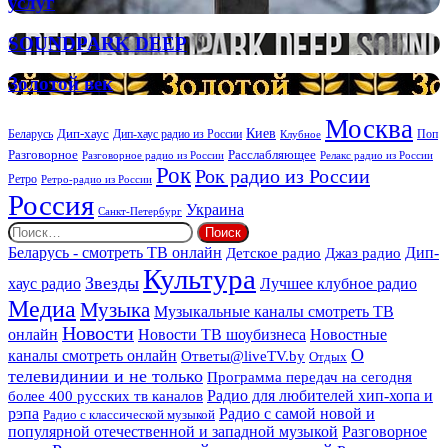
услуг
и
организации
SOUNDPARK
SOUNDPARK DEEP
ритуальных
DEEP
услуг
Золотой
Золотой век
век
Москва
Киев
Дип-хаус
Беларусь
Дип-хаус радио из России
Клубное
Поп
Расслабляющее
Разговорное
Разговорное радио из России
Релакс радио из России
Рок
Рок радио из России
Ретро
Ретро-радио из России
Россия
Украина
Санкт-Петербург
Найти:
Дип-
Беларусь - смотреть ТВ онлайн
Джаз радио
Детское радио
Культура
Звезды
хаус радио
Лучшее клубное радио
Медиа
Музыка
Музыкальные каналы смотреть ТВ
Новости
онлайн
Новости ТВ шоубизнеса
Новостные
О
каналы смотреть онлайн
Ответы@liveTV.by
Отдых
телевидинии и не только
Программа передач на сегодня
более 400 русских тв каналов
Радио для любителей хип-хопа и
рэпа
Радио с самой новой и
Радио с классической музыкой
популярной отечественной и западной музыкой
Разговорное