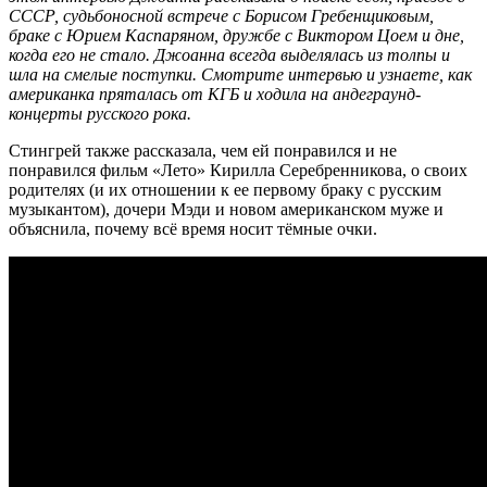
СССР, судьбоносной встрече с Борисом Гребенщиковым,
браке с Юрием Каспаряном, дружбе с Виктором Цоем и дне,
когда его не стало. Джоанна всегда выделялась из толпы и
шла на смелые поступки. Смотрите интервью и узнаете, как
американка пряталась от КГБ и ходила на андеграунд-
концерты русского рока.
Стингрей также рассказала, чем ей понравился и не
понравился фильм «Лето» Кирилла Серебренникова, о своих
родителях (и их отношении к ее первому браку с русским
музыкантом), дочери Мэди и новом американском муже и
объяснила, почему всё время носит тёмные очки.