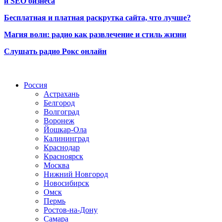
и SEO бизнеса
Бесплатная и платная раскрутка сайта, что лучше?
Магия волн: радио как развлечение и стиль жизни
Слушать радио Рокс онлайн
Радио по странам
Россия
Астрахань
Белгород
Волгоград
Воронеж
Йошкар-Ола
Калининград
Краснодар
Красноярск
Москва
Нижний Новгород
Новосибирск
Омск
Пермь
Ростов-на-Дону
Самара