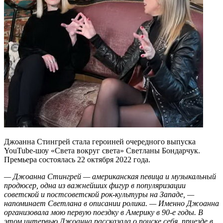
Джоанна Стингрей стала героиней очередного выпуска
YouTube-шоу «Света вокруг света» Светланы Бондарчук.
Премьера состоялась 22 октября 2022 года.
— Джоанна Стингрей — американская певица и музыкальный
продюсер, одна из важнейших фигур в популяризации
советской и постсоветской рок-культуры на Западе, —
напоминает Светлана в описании ролика. — Именно Джоанна
организовала мою первую поездку в Америку в 90-е годы. В
этом интервью Джоанна рассказала о поиске себя, приезде в