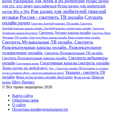
Раскраски для детей и их родителей
Релакс радио
радио
для тех, кто хочет расслабиться
Ретро радио для любителей
Рок радио для любителей тяжелой
хитов 80х и 90х
Россия - смотреть ТВ онлайн
музыки
Слушать
онлайн радио
Смотреть Азербайджанское ТВ онлайн. Смотреть
Азербайджанские каналы онлайн. Азербайджанское телевидение онлайн.
Смотреть
Смотреть Десткие каналы онлайн
Армянские каналы бесплатно
Смотреть Кино
(Фильмы) ТВ онлайн. Смотреть Кино каналы онлайн. Кино телевидение онлайн.
Смотреть Музыкальные ТВ онлайн. Смотреть
Развлекательные каналы онлайн. Развлекательное
телевидение онлайн.
Смотреть Познавательные ТВ онлайн.
Смотреть вебкамеры
Смотреть Познавательные каналы онлайн.
онлайн
Спортивные каналы смотреть онлайн
Спортивная жизнь
Транс-радио на любой вкус
Укр » Смотреть онлайн ТВ бесплатно и слушать
Украина - смотреть ТВ
радио в прямом эфире, смотреть вебкамеры мира!
онлайн
Шансон
Флеш игры играть онлайн бесплатно
Фолк радио
Шоу-бизнес
радио
© Все права защищены 2026
Карта сайта
Обратная связь
О сайте
Политика конфиденциальности