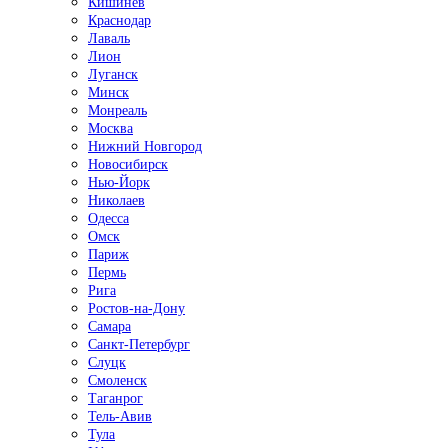
Кишинёв
Краснодар
Лаваль
Лион
Луганск
Минск
Монреаль
Москва
Нижний Новгород
Новосибирск
Нью-Йорк
Николаев
Одесса
Омск
Париж
Пермь
Рига
Ростов-на-Дону
Самара
Санкт-Петербург
Слуцк
Смоленск
Таганрог
Тель-Авив
Тула