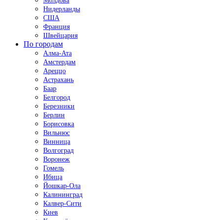
Молдова
Нидерланды
США
Франция
Швейцария
По городам
Алма-Ата
Амстердам
Ареццо
Астрахань
Баар
Белгород
Березники
Берлин
Борисовка
Вильнюс
Винница
Волгоград
Воронеж
Гомель
Ибица
Йошкар-Ола
Калининград
Калвер-Сити
Киев