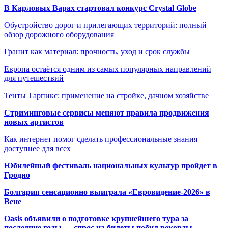
В Карловых Варах стартовал конкурс Crystal Globe
Обустройство дорог и прилегающих территорий: полный
обзор дорожного оборудования
Гранит как материал: прочность, уход и срок службы
Европа остаётся одним из самых популярных направлений
для путешествий
Тенты Тарпикс: применение на стройке, дачном хозяйстве
Стриминговые сервисы меняют правила продвижения
новых артистов
Как интернет помог сделать профессиональные знания
доступнее для всех
Юбилейный фестиваль национальных культур пройдет в
Гродно
Болгария сенсационно выиграла «Евровидение-2026» в
Вене
Oasis объявили о подготовке крупнейшего тура за
последние годы — спрос на билеты побил рекорды