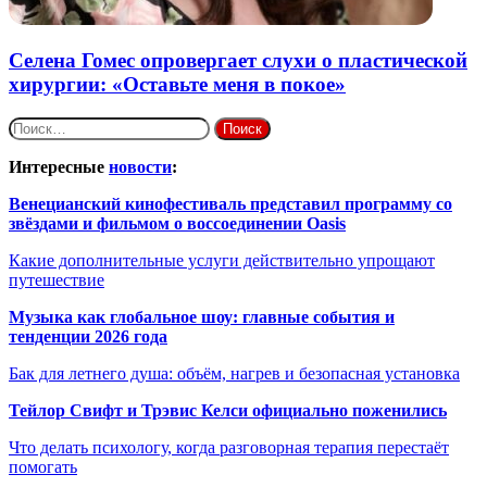
Селена Гомес опровергает слухи о пластической
хирургии: «Оставьте меня в покое»
Найти:
Интересные
новости
:
Венецианский кинофестиваль представил программу со
звёздами и фильмом о воссоединении Oasis
Какие дополнительные услуги действительно упрощают
путешествие
Музыка как глобальное шоу: главные события и
тенденции 2026 года
Бак для летнего душа: объём, нагрев и безопасная установка
Тейлор Свифт и Трэвис Келси официально поженились
Что делать психологу, когда разговорная терапия перестаёт
помогать