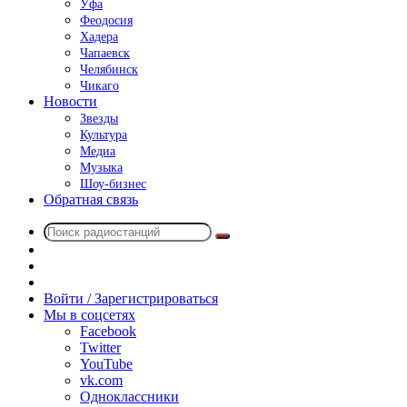
Уфа
Феодосия
Хадера
Чапаевск
Челябинск
Чикаго
Новости
Звезды
Культура
Медиа
Музыка
Шоу-бизнес
Обратная связь
Поиск
Switch
радиостанций
skin
Sidebar
Случайное
радио
Войти / Зарегистрироваться
Мы в соцсетях
Facebook
Twitter
YouTube
vk.com
Одноклассники