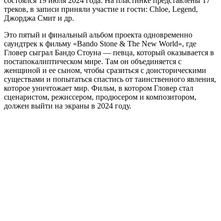
состоялся 19 июля 2024 года. На пластинке представлены 17
треков, в записи приняли участие и гости: Chloe, Legend,
Джорджа Смит и др.
Это пятый и финальный альбом проекта одновременно
саундтрек к фильму «Bando Stone & The New World», где
Гловер сыграл Бандо Стоуна — певца, который оказывается в
постапокалиптическом мире. Там он объединяется с
женщиной и ее сыном, чтобы сразиться с доисторическими
существами и попытаться спастись от таинственного явления,
которое уничтожает мир. Фильм, в котором Гловер стал
сценаристом, режиссером, продюсером и композитором,
должен выйти на экраны в 2024 году.