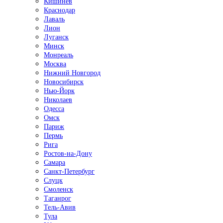
Кишинёв
Краснодар
Лаваль
Лион
Луганск
Минск
Монреаль
Москва
Нижний Новгород
Новосибирск
Нью-Йорк
Николаев
Одесса
Омск
Париж
Пермь
Рига
Ростов-на-Дону
Самара
Санкт-Петербург
Слуцк
Смоленск
Таганрог
Тель-Авив
Тула