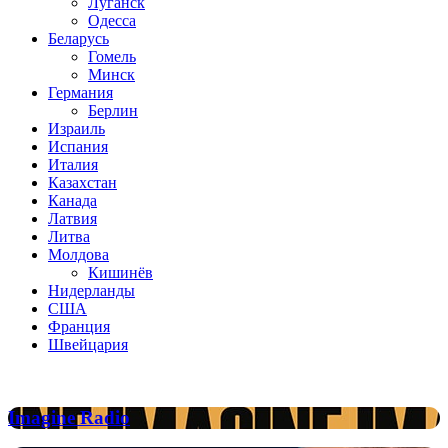
Луганск
Одесса
Беларусь
Гомель
Минск
Германия
Берлин
Израиль
Испания
Италия
Казахстан
Канада
Латвия
Литва
Молдова
Кишинёв
Нидерланды
США
Франция
Швейцария
Популярные радиостанции
Imagine
Imagine Radio
Radio