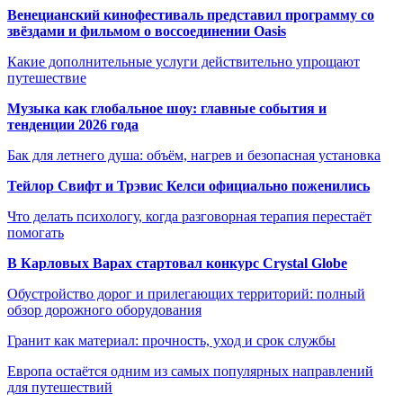
Венецианский кинофестиваль представил программу со
звёздами и фильмом о воссоединении Oasis
Какие дополнительные услуги действительно упрощают
путешествие
Музыка как глобальное шоу: главные события и
тенденции 2026 года
Бак для летнего душа: объём, нагрев и безопасная установка
Тейлор Свифт и Трэвис Келси официально поженились
Что делать психологу, когда разговорная терапия перестаёт
помогать
В Карловых Варах стартовал конкурс Crystal Globe
Обустройство дорог и прилегающих территорий: полный
обзор дорожного оборудования
Гранит как материал: прочность, уход и срок службы
Европа остаётся одним из самых популярных направлений
для путешествий