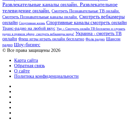
Развлекательные каналы онлайн. Развлекательное
телевидение онлайн.
Смотреть Познавательные ТВ онлайн.
Смотреть вебкамеры
Смотреть Познавательные каналы онлайн.
онлайн
Спортивные каналы смотреть онлайн
Спортивная жизнь
Транс-радио на любой вкус
Укр » Смотреть онлайн ТВ бесплатно и слушать
Украина - смотреть ТВ
радио в прямом эфире, смотреть вебкамеры мира!
онлайн
Шансон
Флеш игры играть онлайн бесплатно
Фолк радио
Шоу-бизнес
радио
© Все права защищены 2026
Карта сайта
Обратная связь
О сайте
Политика конфиденциальности
Facebook
Twitter
YouTube
vk.com
Одноклассники
Telegram
RSS
Кнопка