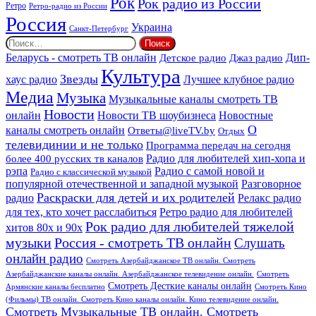
Рок
Рок радио из России
Ретро
Ретро-радио из России
Россия
Украина
Санкт-Петербург
Найти:
Дип-
Беларусь - смотреть ТВ онлайн
Джаз радио
Детское радио
Культура
Звезды
хаус радио
Лучшее клубное радио
Медиа
Музыка
Музыкальные каналы смотреть ТВ
Новости
онлайн
Новости ТВ шоубизнеса
Новостные
О
каналы смотреть онлайн
Ответы@liveTV.by
Отдых
телевидинии и не только
Программа передач на сегодня
более 400 русских тв каналов
Радио для любителей хип-хопа и
рэпа
Радио с самой новой и
Радио с классической музыкой
популярной отечественной и западной музыкой
Разговорное
Раскраски для детей и их родителей
Релакс радио
радио
для тех, кто хочет расслабиться
Ретро радио для любителей
Рок радио для любителей тяжелой
хитов 80х и 90х
Россия - смотреть ТВ онлайн
музыки
Слушать
онлайн радио
Смотреть Азербайджанское ТВ онлайн. Смотреть
Азербайджанские каналы онлайн. Азербайджанское телевидение онлайн.
Смотреть
Смотреть Десткие каналы онлайн
Армянские каналы бесплатно
Смотреть Кино
(Фильмы) ТВ онлайн. Смотреть Кино каналы онлайн. Кино телевидение онлайн.
Смотреть Музыкальные ТВ онлайн. Смотреть