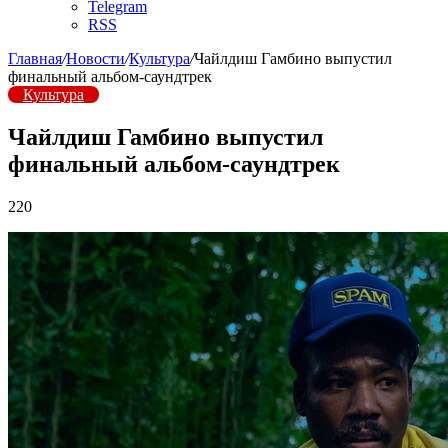
Telegram
RSS
Главная
/
Новости
/
Культура
/
Чайлдиш Гамбино выпустил
финальный альбом-саундтрек
Культура
Чайлдиш Гамбино выпустил
финальный альбом-саундтрек
220