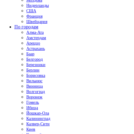
Молдова
Нидерланды
США
Франция
Швейцария
По городам
Алма-Ата
Амстердам
Ареццо
Астрахань
Баар
Белгород
Березники
Берлин
Борисовка
Вильнюс
Винница
Волгоград
Воронеж
Гомель
Ибица
Йошкар-Ола
Калининград
Калвер-Сити
Киев