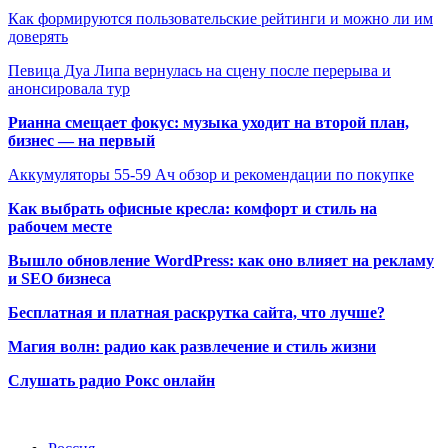
Как формируются пользовательские рейтинги и можно ли им
доверять
Певица Дуа Липа вернулась на сцену после перерыва и
анонсировала тур
Рианна смещает фокус: музыка уходит на второй план,
бизнес — на первый
Аккумуляторы 55-59 Ач обзор и рекомендации по покупке
Как выбрать офисные кресла: комфорт и стиль на
рабочем месте
Вышло обновление WordPress: как оно влияет на рекламу
и SEO бизнеса
Бесплатная и платная раскрутка сайта, что лучше?
Магия волн: радио как развлечение и стиль жизни
Слушать радио Рокс онлайн
Радио по странам