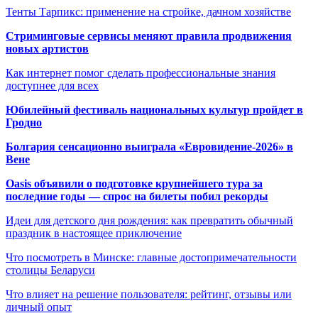
Тенты Тарпикс: применение на стройке, дачном хозяйстве
Стриминговые сервисы меняют правила продвижения
новых артистов
Как интернет помог сделать профессиональные знания
доступнее для всех
Юбилейный фестиваль национальных культур пройдет в
Гродно
Болгария сенсационно выиграла «Евровидение-2026» в
Вене
Oasis объявили о подготовке крупнейшего тура за
последние годы — спрос на билеты побил рекорды
Идеи для детского дня рождения: как превратить обычный
праздник в настоящее приключение
Что посмотреть в Минске: главные достопримечательности
столицы Беларуси
Что влияет на решение пользователя: рейтинг, отзывы или
личный опыт