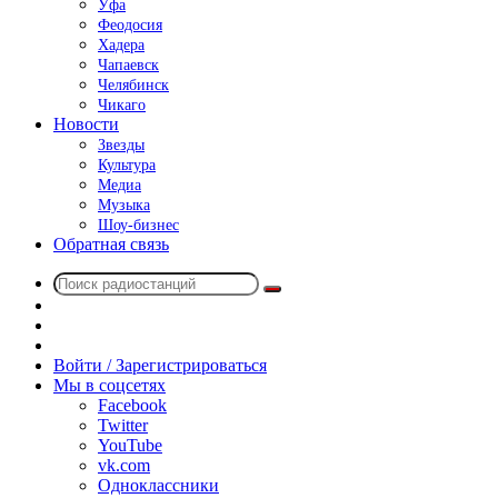
Уфа
Феодосия
Хадера
Чапаевск
Челябинск
Чикаго
Новости
Звезды
Культура
Медиа
Музыка
Шоу-бизнес
Обратная связь
Поиск
Switch
радиостанций
skin
Sidebar
Случайное
радио
Войти / Зарегистрироваться
Мы в соцсетях
Facebook
Twitter
YouTube
vk.com
Одноклассники