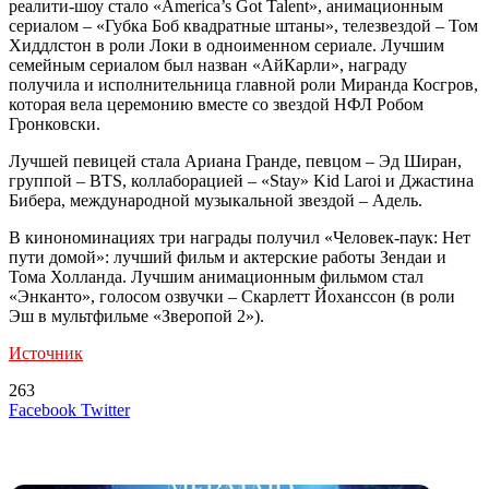
реалити-шоу стало «America’s Got Talent», анимационным
сериалом – «Губка Боб квадратные штаны», телезвездой – Том
Хиддлстон в роли Локи в одноименном сериале. Лучшим
семейным сериалом был назван «АйКарли», награду
получила и исполнительница главной роли Миранда Косгров,
которая вела церемонию вместе со звездой НФЛ Робом
Гронковски.
Лучшей певицей стала Ариана Гранде, певцом – Эд Ширан,
группой – BTS, коллаборацией – «Stay» Kid Laroi и Джастина
Бибера, международной музыкальной звездой – Адель.
В кинономинациях три награды получил «Человек-паук: Нет
пути домой»: лучший фильм и актерские работы Зендаи и
Тома Холланда. Лучшим анимационным фильмом стал
«Энканто», голосом озвучки – Скарлетт Йоханссон (в роли
Эш в мультфильме «Зверопой 2»).
Источник
263
LinkedIn
Tumblr
Reddit
Вконтакте
Одноклассники
Skype
Messenger
Messenger
WhatsApp
Telegram
Viber
Line
Поделиться
Печатать
Facebook
Twitter
через
электронную
Похожие радио
почту