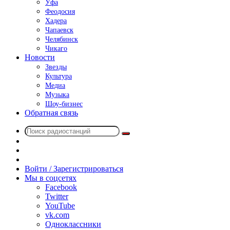
Уфа
Феодосия
Хадера
Чапаевск
Челябинск
Чикаго
Новости
Звезды
Культура
Медиа
Музыка
Шоу-бизнес
Обратная связь
Поиск
Switch
радиостанций
skin
Sidebar
Случайное
радио
Войти / Зарегистрироваться
Мы в соцсетях
Facebook
Twitter
YouTube
vk.com
Одноклассники