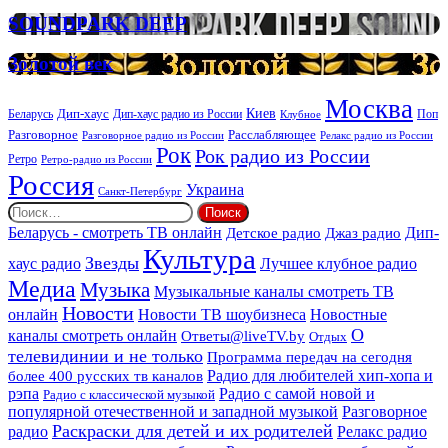
организации
SOUNDPARK
SOUNDPARK DEEP
ритуальных
DEEP
услуг
Золотой
Золотой век
век
Москва
Киев
Дип-хаус
Беларусь
Дип-хаус радио из России
Клубное
Поп
Расслабляющее
Разговорное
Разговорное радио из России
Релакс радио из России
Рок
Рок радио из России
Ретро
Ретро-радио из России
Россия
Украина
Санкт-Петербург
Найти:
Дип-
Беларусь - смотреть ТВ онлайн
Джаз радио
Детское радио
Культура
Звезды
хаус радио
Лучшее клубное радио
Медиа
Музыка
Музыкальные каналы смотреть ТВ
Новости
онлайн
Новости ТВ шоубизнеса
Новостные
О
каналы смотреть онлайн
Ответы@liveTV.by
Отдых
телевидинии и не только
Программа передач на сегодня
более 400 русских тв каналов
Радио для любителей хип-хопа и
рэпа
Радио с самой новой и
Радио с классической музыкой
популярной отечественной и западной музыкой
Разговорное
Раскраски для детей и их родителей
Релакс радио
радио