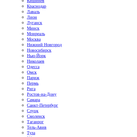
Кишинёв
Краснодар
Лаваль
Лион
Луганск
Минск
Монреаль
Москва
Нижний Новгород
Новосибирск
Нью-Йорк
Николаев
Одесса
Омск
Париж
Пермь
Рига
Ростов-на-Дону
Самара
Санкт-Петербург
Слуцк
Смоленск
Таганрог
Тель-Авив
Тула