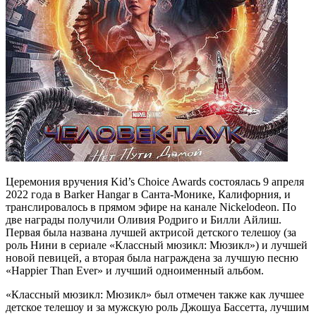
Церемония вручения Kid’s Choice Awards состоялась 9 апреля
2022 года в Barker Hangar в Санта-Монике, Калифорния, и
транслировалось в прямом эфире на канале Nickelodeon. По
две награды получили Оливия Родриго и Билли Айлиш.
Первая была названа лучшей актрисой детского телешоу (за
роль Нини в сериале «Классный мюзикл: Мюзикл») и лучшей
новой певицей, а вторая была награждена за лучшую песню
«Happier Than Ever» и лучший одноименный альбом.
«Классный мюзикл: Мюзикл» был отмечен также как лучшее
детское телешоу и за мужскую роль Джошуа Бассетта, лучшим