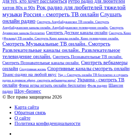
для тех, кто хочет расслабиться
Ретро радио для любителей
Рок радио для любителей тяжелой
хитов 80х и 90х
Россия - смотреть ТВ онлайн
музыки
Слушать
онлайн радио
Смотреть Азербайджанское ТВ онлайн. Смотреть
Азербайджанские каналы онлайн. Азербайджанское телевидение онлайн.
Смотреть
Смотреть Десткие каналы онлайн
Армянские каналы бесплатно
Смотреть Кино
(Фильмы) ТВ онлайн. Смотреть Кино каналы онлайн. Кино телевидение онлайн.
Смотреть Музыкальные ТВ онлайн. Смотреть
Развлекательные каналы онлайн. Развлекательное
телевидение онлайн.
Смотреть Познавательные ТВ онлайн.
Смотреть вебкамеры
Смотреть Познавательные каналы онлайн.
онлайн
Спортивные каналы смотреть онлайн
Спортивная жизнь
Транс-радио на любой вкус
Укр » Смотреть онлайн ТВ бесплатно и слушать
Украина - смотреть ТВ
радио в прямом эфире, смотреть вебкамеры мира!
онлайн
Шансон
Флеш игры играть онлайн бесплатно
Фолк радио
Шоу-бизнес
радио
© Все права защищены 2026
Карта сайта
Обратная связь
О сайте
Политика конфиденциальности
Facebook