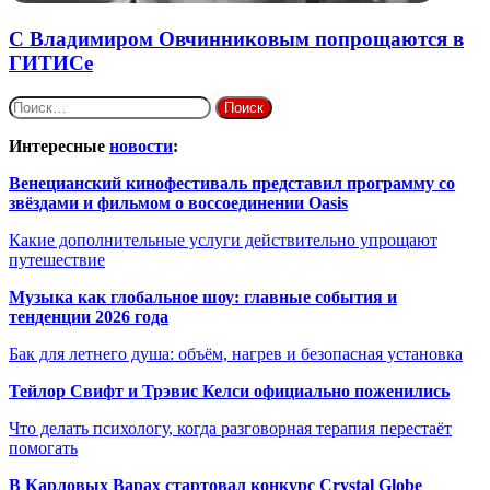
С Владимиром Овчинниковым попрощаются в
ГИТИСе
Найти:
Интересные
новости
:
Венецианский кинофестиваль представил программу со
звёздами и фильмом о воссоединении Oasis
Какие дополнительные услуги действительно упрощают
путешествие
Музыка как глобальное шоу: главные события и
тенденции 2026 года
Бак для летнего душа: объём, нагрев и безопасная установка
Тейлор Свифт и Трэвис Келси официально поженились
Что делать психологу, когда разговорная терапия перестаёт
помогать
В Карловых Варах стартовал конкурс Crystal Globe