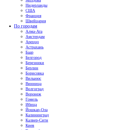
Молдова
Нидерланды
США
Франция
Швейцария
По городам
Алма-Ата
Амстердам
Ареццо
Астрахань
Баар
Белгород
Березники
Берлин
Борисовка
Вильнюс
Винница
Волгоград
Воронеж
Гомель
Ибица
Йошкар-Ола
Калининград
Калвер-Сити
Киев