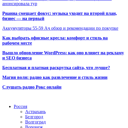
анонсировала тур
Рианна смещает фокус: музыка уходит на второй план,
бизнес — на первый
Аккумуляторы 55-59 Ач обзор и рекомендации по покупке
Как выбрать офисные кресла: комфорт и стиль на
рабочем месте
Вышло обновление WordPress: как оно влияет на рекламу
и SEO бизнеса
Бесплатная и платная раскрутка сайта, что лучше?
Магия волн: радио как развлечение и стиль жизни
Слушать радио Рокс онлайн
Радио по странам
Россия
Астрахань
Белгород
Волгоград
Воронеж