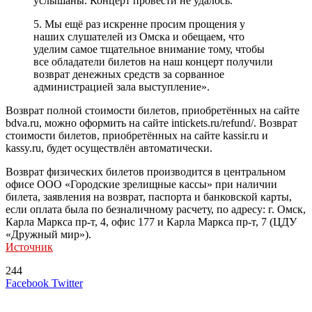
услышаны. Концерт провести не удалось.
5. Мы ещё раз искренне просим прощения у
наших слушателей из Омска и обещаем, что
уделим самое тщательное внимание тому, чтобы
все обладатели билетов на наш концерт получили
возврат денежных средств за сорванное
администрацией зала выступление».
Возврат полной стоимости билетов, приобретённых на сайте
bdva.ru, можно оформить на сайте intickets.ru/refund/. Возврат
стоимости билетов, приобретённых на сайте kassir.ru и
kassy.ru, будет осуществлён автоматически.
Возврат физических билетов производится в центральном
офисе ООО «Городские зрелищные кассы» при наличии
билета, заявления на возврат, паспорта и банковской карты,
если оплата была по безналичному расчету, по адресу: г. Омск,
Карла Маркса пр-т, 4, офис 177 и Карла Маркса пр-т, 7 (ЦДУ
«Дружный мир»).
Источник
244
LinkedIn
Tumblr
Reddit
Вконтакте
Одноклассники
Skype
Messenger
Messenger
WhatsApp
Telegram
Viber
Line
Поделиться
Печатать
Facebook
Twitter
через
электронную
Похожие радио