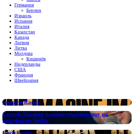
Германия
Берлин
Израиль
Испания
Италия
Казахстан
Канада
Латвия
Литва
Молдова
Кишинёв
Нидерланды
США
Франция
Швейцария
Популярные радиостанции
Imagine
Imagine Radio
Radio
Сергей
Сергей Лазарев планирует новое шоу на
Лазарев
платформе Netflix
планирует
новое
Rock
Rock Radio