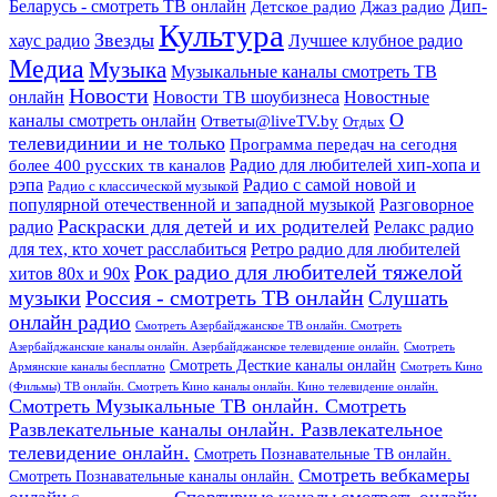
Дип-
Беларусь - смотреть ТВ онлайн
Джаз радио
Детское радио
Культура
Звезды
хаус радио
Лучшее клубное радио
Медиа
Музыка
Музыкальные каналы смотреть ТВ
Новости
онлайн
Новости ТВ шоубизнеса
Новостные
О
каналы смотреть онлайн
Ответы@liveTV.by
Отдых
телевидинии и не только
Программа передач на сегодня
более 400 русских тв каналов
Радио для любителей хип-хопа и
рэпа
Радио с самой новой и
Радио с классической музыкой
популярной отечественной и западной музыкой
Разговорное
Раскраски для детей и их родителей
Релакс радио
радио
для тех, кто хочет расслабиться
Ретро радио для любителей
Рок радио для любителей тяжелой
хитов 80х и 90х
Россия - смотреть ТВ онлайн
музыки
Слушать
онлайн радио
Смотреть Азербайджанское ТВ онлайн. Смотреть
Азербайджанские каналы онлайн. Азербайджанское телевидение онлайн.
Смотреть
Смотреть Десткие каналы онлайн
Армянские каналы бесплатно
Смотреть Кино
(Фильмы) ТВ онлайн. Смотреть Кино каналы онлайн. Кино телевидение онлайн.
Смотреть Музыкальные ТВ онлайн. Смотреть
Развлекательные каналы онлайн. Развлекательное
телевидение онлайн.
Смотреть Познавательные ТВ онлайн.
Смотреть вебкамеры
Смотреть Познавательные каналы онлайн.