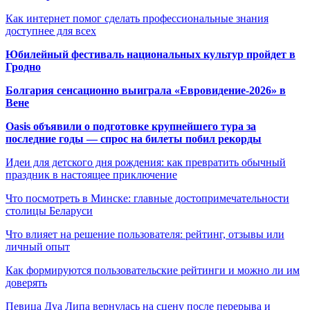
Как интернет помог сделать профессиональные знания
доступнее для всех
Юбилейный фестиваль национальных культур пройдет в
Гродно
Болгария сенсационно выиграла «Евровидение-2026» в
Вене
Oasis объявили о подготовке крупнейшего тура за
последние годы — спрос на билеты побил рекорды
Идеи для детского дня рождения: как превратить обычный
праздник в настоящее приключение
Что посмотреть в Минске: главные достопримечательности
столицы Беларуси
Что влияет на решение пользователя: рейтинг, отзывы или
личный опыт
Как формируются пользовательские рейтинги и можно ли им
доверять
Певица Дуа Липа вернулась на сцену после перерыва и