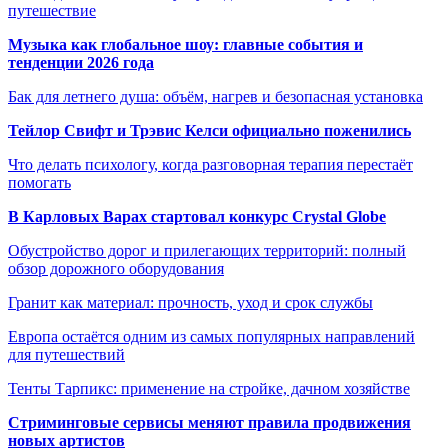
путешествие
Музыка как глобальное шоу: главные события и
тенденции 2026 года
Бак для летнего душа: объём, нагрев и безопасная установка
Тейлор Свифт и Трэвис Келси официально поженились
Что делать психологу, когда разговорная терапия перестаёт
помогать
В Карловых Варах стартовал конкурс Crystal Globe
Обустройство дорог и прилегающих территорий: полный
обзор дорожного оборудования
Гранит как материал: прочность, уход и срок службы
Европа остаётся одним из самых популярных направлений
для путешествий
Тенты Тарпикс: применение на стройке, дачном хозяйстве
Стриминговые сервисы меняют правила продвижения
новых артистов