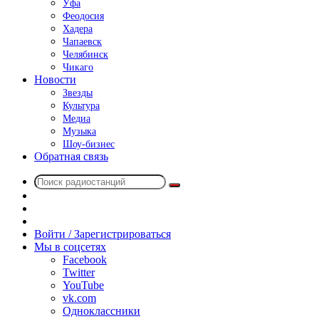
Уфа
Феодосия
Хадера
Чапаевск
Челябинск
Чикаго
Новости
Звезды
Культура
Медиа
Музыка
Шоу-бизнес
Обратная связь
Поиск
Switch
радиостанций
skin
Sidebar
Случайное
радио
Войти / Зарегистрироваться
Мы в соцсетях
Facebook
Twitter
YouTube
vk.com
Одноклассники