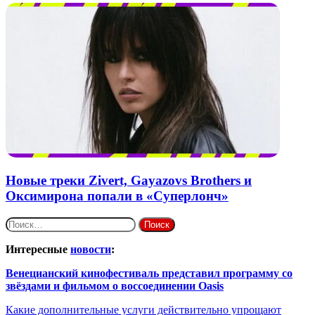
Новые треки Zivert, Gayazovs Brothers и
Оксимирона попали в «Суперлонч»
Найти:
Интересные
новости
:
Венецианский кинофестиваль представил программу со
звёздами и фильмом о воссоединении Oasis
Какие дополнительные услуги действительно упрощают