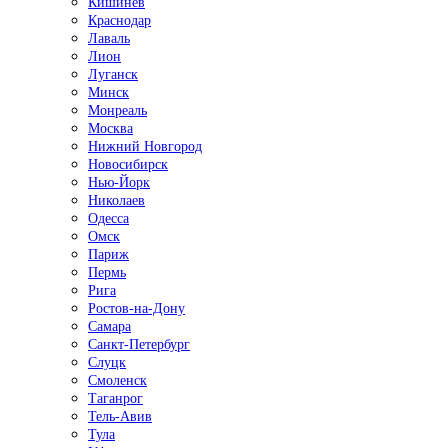
Кишинёв
Краснодар
Лаваль
Лион
Луганск
Минск
Монреаль
Москва
Нижний Новгород
Новосибирск
Нью-Йорк
Николаев
Одесса
Омск
Париж
Пермь
Рига
Ростов-на-Дону
Самара
Санкт-Петербург
Слуцк
Смоленск
Таганрог
Тель-Авив
Тула