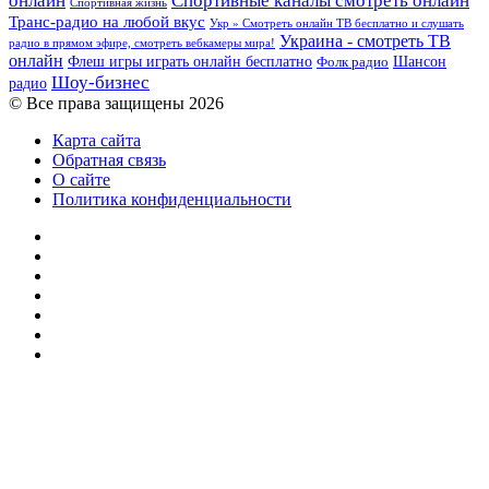
онлайн
Спортивные каналы смотреть онлайн
Спортивная жизнь
Транс-радио на любой вкус
Укр » Смотреть онлайн ТВ бесплатно и слушать
Украина - смотреть ТВ
радио в прямом эфире, смотреть вебкамеры мира!
онлайн
Шансон
Флеш игры играть онлайн бесплатно
Фолк радио
Шоу-бизнес
радио
© Все права защищены 2026
Карта сайта
Обратная связь
О сайте
Политика конфиденциальности
Facebook
Twitter
YouTube
vk.com
Одноклассники
Telegram
RSS
Кнопка
«Наверх»