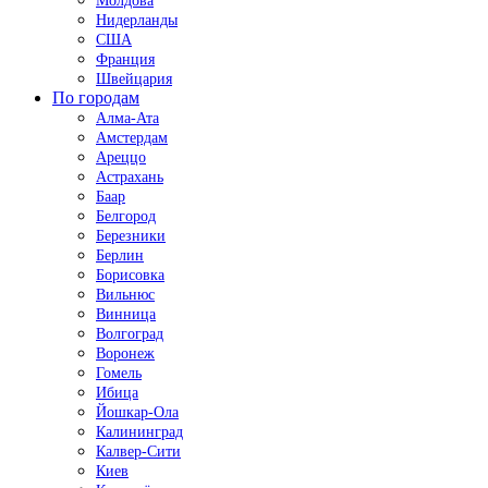
Молдова
Нидерланды
США
Франция
Швейцария
По городам
Алма-Ата
Амстердам
Ареццо
Астрахань
Баар
Белгород
Березники
Берлин
Борисовка
Вильнюс
Винница
Волгоград
Воронеж
Гомель
Ибица
Йошкар-Ола
Калининград
Калвер-Сити
Киев