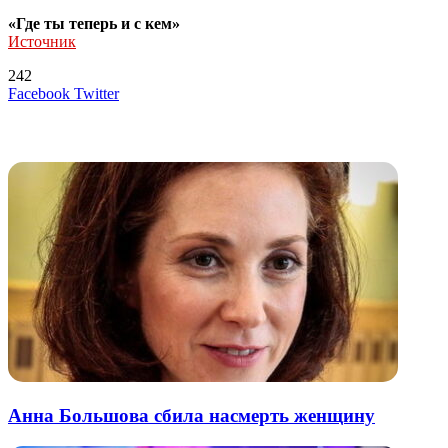
«Где ты теперь и с кем»
Источник
242
LinkedIn
Tumblr
Reddit
Вконтакте
Одноклассники
Skype
Messenger
Messenger
WhatsApp
Telegram
Viber
Line
Поделиться
Печатать
Facebook
Twitter
через
электронную
Похожие радио
почту
Анна Большова сбила насмерть женщину