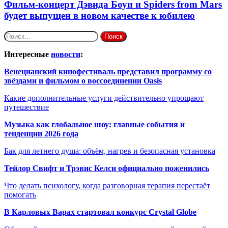
Фильм-концерт Дэвида Боуи и Spiders from Mars
будет выпущен в новом качестве к юбилею
Найти:
Интересные
новости
:
Венецианский кинофестиваль представил программу со
звёздами и фильмом о воссоединении Oasis
Какие дополнительные услуги действительно упрощают
путешествие
Музыка как глобальное шоу: главные события и
тенденции 2026 года
Бак для летнего душа: объём, нагрев и безопасная установка
Тейлор Свифт и Трэвис Келси официально поженились
Что делать психологу, когда разговорная терапия перестаёт
помогать
В Карловых Варах стартовал конкурс Crystal Globe