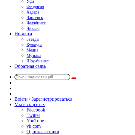
Уфа
Феодосия
Хадера
Чапаевск
Челябинск
Чикаго
Новости
Звезды
Культура
Медиа
Музыка
Шоу-бизнес
Обратная связь
Поиск
Switch
радиостанций
skin
Sidebar
Случайное
радио
Войти / Зарегистрироваться
Мы в соцсетях
Facebook
Twitter
YouTube
vk.com
Одноклассники