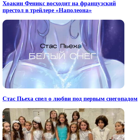
Хоакин Феникс восходит на французский
престол в трейлере «Наполеона»
Стас Пьеха спел о любви под первым снегопадом