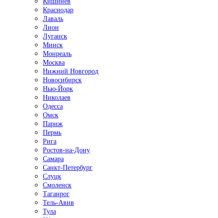
Кишинёв
Краснодар
Лаваль
Лион
Луганск
Минск
Монреаль
Москва
Нижний Новгород
Новосибирск
Нью-Йорк
Николаев
Одесса
Омск
Париж
Пермь
Рига
Ростов-на-Дону
Самара
Санкт-Петербург
Слуцк
Смоленск
Таганрог
Тель-Авив
Тула