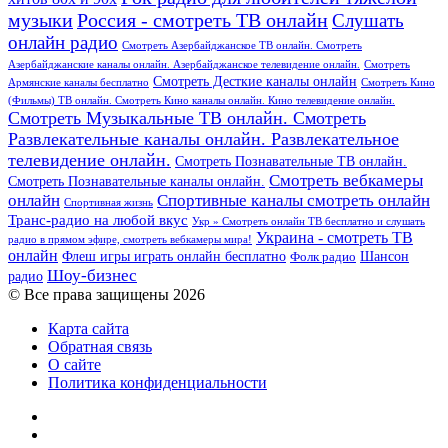
Россия - смотреть ТВ онлайн
музыки
Слушать
онлайн радио
Смотреть Азербайджанское ТВ онлайн. Смотреть
Азербайджанские каналы онлайн. Азербайджанское телевидение онлайн.
Смотреть
Смотреть Десткие каналы онлайн
Армянские каналы бесплатно
Смотреть Кино
(Фильмы) ТВ онлайн. Смотреть Кино каналы онлайн. Кино телевидение онлайн.
Смотреть Музыкальные ТВ онлайн. Смотреть
Развлекательные каналы онлайн. Развлекательное
телевидение онлайн.
Смотреть Познавательные ТВ онлайн.
Смотреть вебкамеры
Смотреть Познавательные каналы онлайн.
онлайн
Спортивные каналы смотреть онлайн
Спортивная жизнь
Транс-радио на любой вкус
Укр » Смотреть онлайн ТВ бесплатно и слушать
Украина - смотреть ТВ
радио в прямом эфире, смотреть вебкамеры мира!
онлайн
Шансон
Флеш игры играть онлайн бесплатно
Фолк радио
Шоу-бизнес
радио
© Все права защищены 2026
Карта сайта
Обратная связь
О сайте
Политика конфиденциальности
Facebook
Twitter