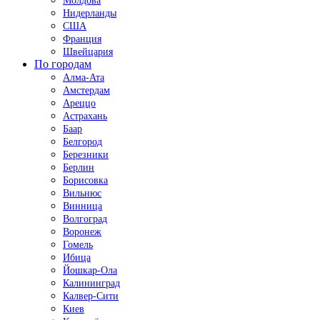
Молдова
Нидерланды
США
Франция
Швейцария
По городам
Алма-Ата
Амстердам
Ареццо
Астрахань
Баар
Белгород
Березники
Берлин
Борисовка
Вильнюс
Винница
Волгоград
Воронеж
Гомель
Ибица
Йошкар-Ола
Калининград
Калвер-Сити
Киев