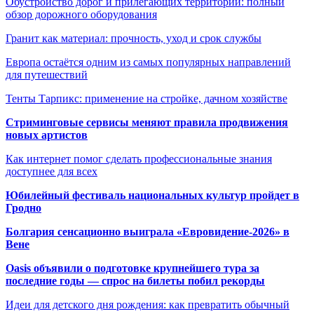
Обустройство дорог и прилегающих территорий: полный
обзор дорожного оборудования
Гранит как материал: прочность, уход и срок службы
Европа остаётся одним из самых популярных направлений
для путешествий
Тенты Тарпикс: применение на стройке, дачном хозяйстве
Стриминговые сервисы меняют правила продвижения
новых артистов
Как интернет помог сделать профессиональные знания
доступнее для всех
Юбилейный фестиваль национальных культур пройдет в
Гродно
Болгария сенсационно выиграла «Евровидение-2026» в
Вене
Oasis объявили о подготовке крупнейшего тура за
последние годы — спрос на билеты побил рекорды
Идеи для детского дня рождения: как превратить обычный