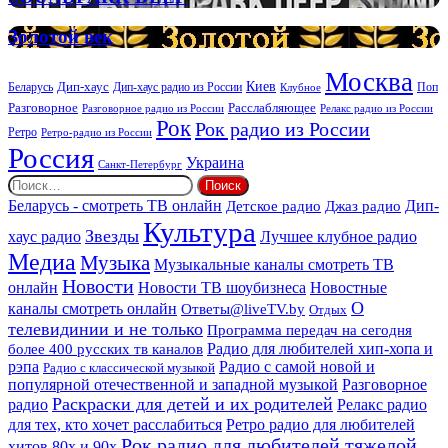
ритуальных
DEEP
услуг
Золотой
Золотой век
век
Москва
Киев
Дип-хаус
Беларусь
Дип-хаус радио из России
Клубное
Поп
Расслабляющее
Разговорное
Разговорное радио из России
Релакс радио из России
Рок
Рок радио из России
Ретро
Ретро-радио из России
Россия
Украина
Санкт-Петербург
Найти:
Дип-
Беларусь - смотреть ТВ онлайн
Джаз радио
Детское радио
Культура
Звезды
хаус радио
Лучшее клубное радио
Медиа
Музыка
Музыкальные каналы смотреть ТВ
Новости
онлайн
Новости ТВ шоубизнеса
Новостные
О
каналы смотреть онлайн
Ответы@liveTV.by
Отдых
телевидинии и не только
Программа передач на сегодня
более 400 русских тв каналов
Радио для любителей хип-хопа и
рэпа
Радио с самой новой и
Радио с классической музыкой
популярной отечественной и западной музыкой
Разговорное
Раскраски для детей и их родителей
Релакс радио
радио
для тех, кто хочет расслабиться
Ретро радио для любителей
Рок радио для любителей тяжелой
хитов 80х и 90х