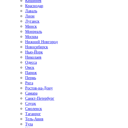
Кишинёв
Краснодар
Лаваль
Лион
Луганск
Минск
Монреаль
Москва
Нижний Новгород
Новосибирск
Нью-Йорк
Николаев
Одесса
Омск
Париж
Пермь
Рига
Ростов-на-Дону
Самара
Санкт-Петербург
Слуцк
Смоленск
Таганрог
Тель-Авив
Тула