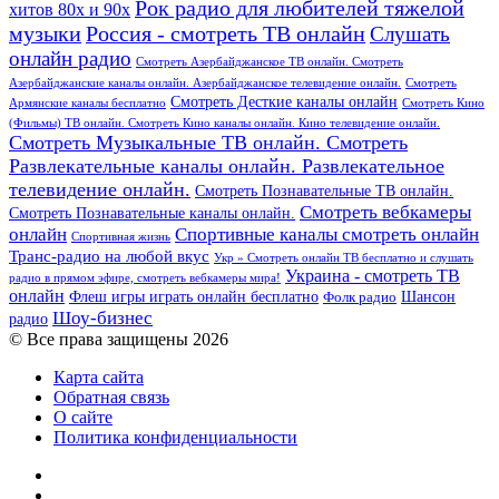
Рок радио для любителей тяжелой
хитов 80х и 90х
Россия - смотреть ТВ онлайн
музыки
Слушать
онлайн радио
Смотреть Азербайджанское ТВ онлайн. Смотреть
Азербайджанские каналы онлайн. Азербайджанское телевидение онлайн.
Смотреть
Смотреть Десткие каналы онлайн
Армянские каналы бесплатно
Смотреть Кино
(Фильмы) ТВ онлайн. Смотреть Кино каналы онлайн. Кино телевидение онлайн.
Смотреть Музыкальные ТВ онлайн. Смотреть
Развлекательные каналы онлайн. Развлекательное
телевидение онлайн.
Смотреть Познавательные ТВ онлайн.
Смотреть вебкамеры
Смотреть Познавательные каналы онлайн.
онлайн
Спортивные каналы смотреть онлайн
Спортивная жизнь
Транс-радио на любой вкус
Укр » Смотреть онлайн ТВ бесплатно и слушать
Украина - смотреть ТВ
радио в прямом эфире, смотреть вебкамеры мира!
онлайн
Шансон
Флеш игры играть онлайн бесплатно
Фолк радио
Шоу-бизнес
радио
© Все права защищены 2026
Карта сайта
Обратная связь
О сайте
Политика конфиденциальности
Facebook
Twitter