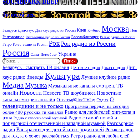
SOUNDPARK
SOUNDPARK DEEP
ритуальных
DEEP
услуг
Золотой
Золотой век
век
Москва
Киев
Дип-хаус
Беларусь
Дип-хаус радио из России
Клубное
Поп
Расслабляющее
Разговорное
Разговорное радио из России
Релакс радио из России
Рок
Рок радио из России
Ретро
Ретро-радио из России
Россия
Украина
Санкт-Петербург
Найти:
Дип-
Беларусь - смотреть ТВ онлайн
Джаз радио
Детское радио
Культура
Звезды
хаус радио
Лучшее клубное радио
Медиа
Музыка
Музыкальные каналы смотреть ТВ
Новости
онлайн
Новости ТВ шоубизнеса
Новостные
О
каналы смотреть онлайн
Ответы@liveTV.by
Отдых
телевидинии и не только
Программа передач на сегодня
более 400 русских тв каналов
Радио для любителей хип-хопа и
рэпа
Радио с самой новой и
Радио с классической музыкой
популярной отечественной и западной музыкой
Разговорное
Раскраски для детей и их родителей
Релакс радио
радио
для тех, кто хочет расслабиться
Ретро радио для любителей