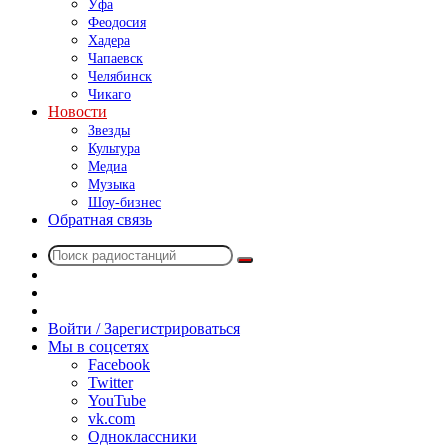
Уфа
Феодосия
Хадера
Чапаевск
Челябинск
Чикаго
Новости
Звезды
Культура
Медиа
Музыка
Шоу-бизнес
Обратная связь
Поиск
Switch
радиостанций
skin
Sidebar
Случайное
радио
Войти / Зарегистрироваться
Мы в соцсетях
Facebook
Twitter
YouTube
vk.com
Одноклассники