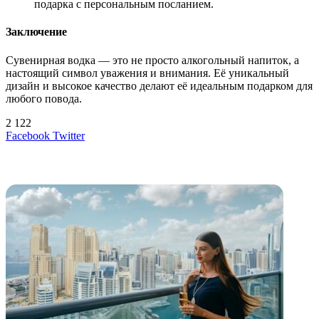
подарка с персональным посланием.
Заключение
Сувенирная водка — это не просто алкогольный напиток, а
настоящий символ уважения и внимания. Её уникальный
дизайн и высокое качество делают её идеальным подарком для
любого повода.
2 122
LinkedIn
Tumblr
Reddit
Вконтакте
Одноклассники
Skype
Messenger
Messenger
WhatsApp
Telegram
Viber
Line
Поделиться
Печатать
Facebook
Twitter
через
электронную
Похожие радио
почту