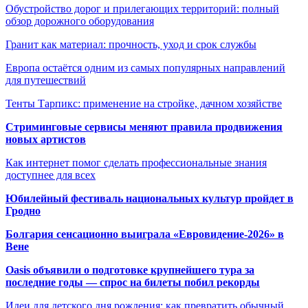
Обустройство дорог и прилегающих территорий: полный
обзор дорожного оборудования
Гранит как материал: прочность, уход и срок службы
Европа остаётся одним из самых популярных направлений
для путешествий
Тенты Тарпикс: применение на стройке, дачном хозяйстве
Стриминговые сервисы меняют правила продвижения
новых артистов
Как интернет помог сделать профессиональные знания
доступнее для всех
Юбилейный фестиваль национальных культур пройдет в
Гродно
Болгария сенсационно выиграла «Евровидение-2026» в
Вене
Oasis объявили о подготовке крупнейшего тура за
последние годы — спрос на билеты побил рекорды
Идеи для детского дня рождения: как превратить обычный