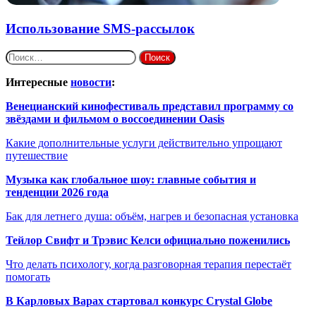
Использование SMS-рассылок
Найти:
Интересные
новости
:
Венецианский кинофестиваль представил программу со
звёздами и фильмом о воссоединении Oasis
Какие дополнительные услуги действительно упрощают
путешествие
Музыка как глобальное шоу: главные события и
тенденции 2026 года
Бак для летнего душа: объём, нагрев и безопасная установка
Тейлор Свифт и Трэвис Келси официально поженились
Что делать психологу, когда разговорная терапия перестаёт
помогать
В Карловых Варах стартовал конкурс Crystal Globe