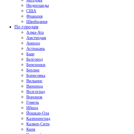
Молдова
Нидерланды
США
Франция
Швейцария
По городам
Алма-Ата
Амстердам
Ареццо
Астрахань
Баар
Белгород
Березники
Берлин
Борисовка
Вильнюс
Винница
Волгоград
Воронеж
Гомель
Ибица
Йошкар-Ола
Калининград
Калвер-Сити
Киев