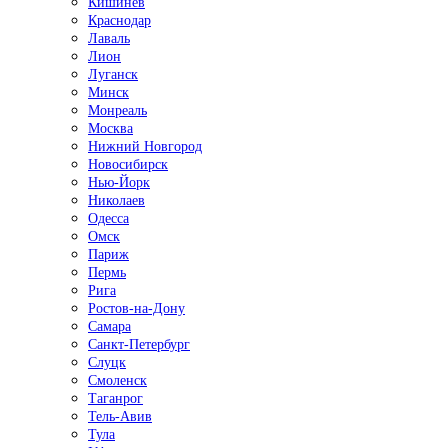
Кишинёв
Краснодар
Лаваль
Лион
Луганск
Минск
Монреаль
Москва
Нижний Новгород
Новосибирск
Нью-Йорк
Николаев
Одесса
Омск
Париж
Пермь
Рига
Ростов-на-Дону
Самара
Санкт-Петербург
Слуцк
Смоленск
Таганрог
Тель-Авив
Тула