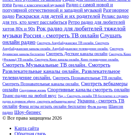
рэпа
Радио с самой новой и
Радио с классической музыкой
популярной отечественной и западной музыкой
Разговорное
Раскраски для детей и их родителей
Релакс радио
радио
для тех, кто хочет расслабиться
Ретро радио для любителей
Рок радио для любителей тяжелой
хитов 80х и 90х
Россия - смотреть ТВ онлайн
музыки
Слушать
онлайн радио
Смотреть Азербайджанское ТВ онлайн. Смотреть
Азербайджанские каналы онлайн. Азербайджанское телевидение онлайн.
Смотреть
Смотреть Десткие каналы онлайн
Армянские каналы бесплатно
Смотреть Кино
(Фильмы) ТВ онлайн. Смотреть Кино каналы онлайн. Кино телевидение онлайн.
Смотреть Музыкальные ТВ онлайн. Смотреть
Развлекательные каналы онлайн. Развлекательное
телевидение онлайн.
Смотреть Познавательные ТВ онлайн.
Смотреть вебкамеры
Смотреть Познавательные каналы онлайн.
онлайн
Спортивные каналы смотреть онлайн
Спортивная жизнь
Транс-радио на любой вкус
Укр » Смотреть онлайн ТВ бесплатно и слушать
Украина - смотреть ТВ
радио в прямом эфире, смотреть вебкамеры мира!
онлайн
Шансон
Флеш игры играть онлайн бесплатно
Фолк радио
Шоу-бизнес
радио
© Все права защищены 2026
Карта сайта
Обратная связь