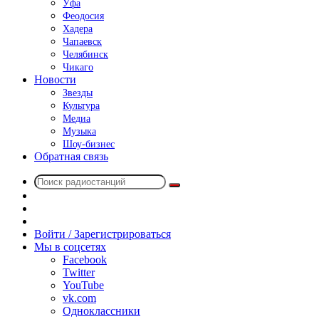
Уфа
Феодосия
Хадера
Чапаевск
Челябинск
Чикаго
Новости
Звезды
Культура
Медиа
Музыка
Шоу-бизнес
Обратная связь
Поиск
Switch
радиостанций
skin
Sidebar
Случайное
радио
Войти / Зарегистрироваться
Мы в соцсетях
Facebook
Twitter
YouTube
vk.com
Одноклассники