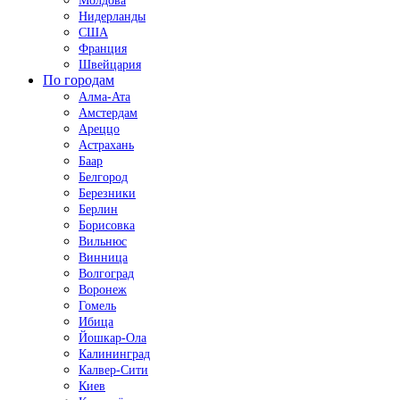
Молдова
Нидерланды
США
Франция
Швейцария
По городам
Алма-Ата
Амстердам
Ареццо
Астрахань
Баар
Белгород
Березники
Берлин
Борисовка
Вильнюс
Винница
Волгоград
Воронеж
Гомель
Ибица
Йошкар-Ола
Калининград
Калвер-Сити
Киев