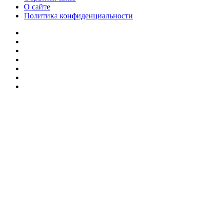
О сайте
Политика конфиденциальности
Facebook
Twitter
YouTube
vk.com
Одноклассники
Telegram
RSS
Кнопка
«Наверх»