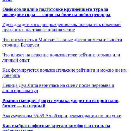
Oasis объявили о подготовке крупнейшего тура за
последние годы — спрос на билеты побил рекорды
Идеи для детского дня рождения: как превратить обычный
праздник в настоящее приключение
Что посмотреть в Минске: главные достопримечательности
столицы Беларуси
Что влияет на решение пользователя: рейтинг, отзывы или
личный опыт
Как формируются пользовательские рейтинги и можно ли им
доверять
Певица Дуа Липа вернулась на сцену после перерыва и
анонсировала тур
Рианна смещает фокус: музыка уходит на второй план,
бизнес — на первый
Аккумуляторы 55-59 Ач обзор и рекомендации по покупке
Как выбрать офисные кресла: комфорт и стиль на
рабочем месте