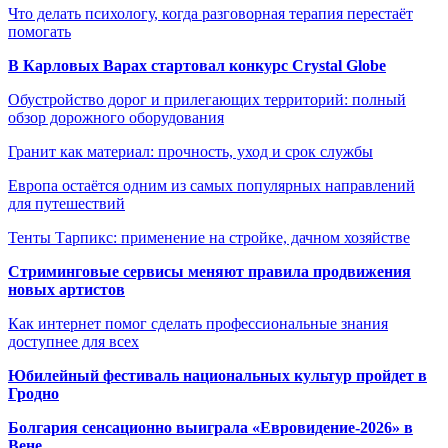
Что делать психологу, когда разговорная терапия перестаёт
помогать
В Карловых Варах стартовал конкурс Crystal Globe
Обустройство дорог и прилегающих территорий: полный
обзор дорожного оборудования
Гранит как материал: прочность, уход и срок службы
Европа остаётся одним из самых популярных направлений
для путешествий
Тенты Тарпикс: применение на стройке, дачном хозяйстве
Стриминговые сервисы меняют правила продвижения
новых артистов
Как интернет помог сделать профессиональные знания
доступнее для всех
Юбилейный фестиваль национальных культур пройдет в
Гродно
Болгария сенсационно выиграла «Евровидение-2026» в
Вене