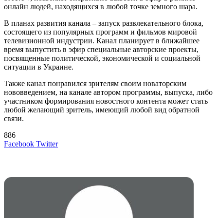
онлайн людей, находящихся в любой точке земного шара.
В планах развития канала – запуск развлекательного блока,
состоящего из популярных программ и фильмов мировой
телевизионной индустрии. Канал планирует в ближайшее
время выпустить в эфир специальные авторские проекты,
посвященные политической, экономической и социальной
ситуации в Украине.
Также канал понравился зрителям своим новаторским
нововведением, на канале автором программы, выпуска, либо
участником формирования новостного контента может стать
любой желающий зритель, имеющий любой вид обратной
связи.
886
LinkedIn
Tumblr
Reddit
Вконтакте
Одноклассники
Skype
Messenger
Messenger
WhatsApp
Telegram
Viber
Line
Поделиться
Печатать
Facebook
Twitter
через
электронную
Похожие радио
почту