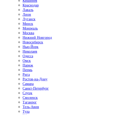
Кишинёв
Краснодар
Лаваль
Лион
Луганск
Минск
Монреаль
Москва
Нижний Новгород
Новосибирск
Нью-Йорк
Николаев
Одесса
Омск
Париж
Пермь
Рига
Ростов-на-Дону
Самара
Санкт-Петербург
Слуцк
Смоленск
Таганрог
Тель-Авив
Тула