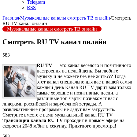
Telegram
RSS
Главная
/
Музыкальные каналы смотреть ТВ онлайн
/
Смотреть
RU TV канал онлайн
Музыкальные каналы смотреть ТВ онлайн
Смотреть RU TV канал онлайн
583
RU TV
— это канал весёлого и позитивного
настроения на целый день. Вы любите
музыку и не можете без неё жить??? Тогда
этот канал специально для вас и вашей семьи
каждый день Канал RU TV дарит вам только
самые хорошие и позитивные песни, а
различные топ-чарты познакомят вас с
лидерами российской и зарубежной эстрады. А
развлекательные программы не дадут вам загрустить.
Смотрите вместе с нами музыкальный канал RU TV
Трансляция канала RU TV
проходит в прямом эфире на
скорости 2048 м/бит в секунду. Приятного просмотра!
583