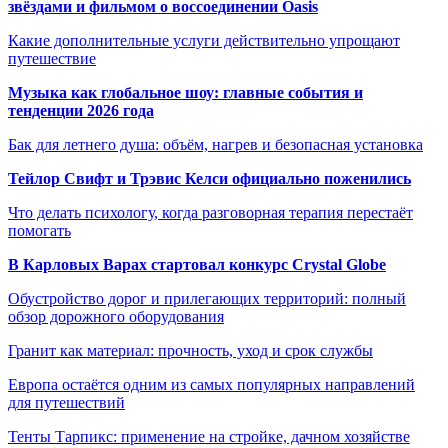
звёздами и фильмом о воссоединении Oasis
Какие дополнительные услуги действительно упрощают
путешествие
Музыка как глобальное шоу: главные события и
тенденции 2026 года
Бак для летнего душа: объём, нагрев и безопасная установка
Тейлор Свифт и Трэвис Келси официально поженились
Что делать психологу, когда разговорная терапия перестаёт
помогать
В Карловых Варах стартовал конкурс Crystal Globe
Обустройство дорог и прилегающих территорий: полный
обзор дорожного оборудования
Гранит как материал: прочность, уход и срок службы
Европа остаётся одним из самых популярных направлений
для путешествий
Тенты Тарпикс: применение на стройке, дачном хозяйстве