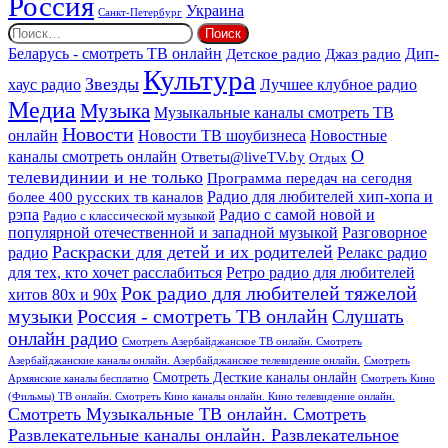
Россия
Украина
Санкт-Петербург
Найти:
Дип-
Беларусь - смотреть ТВ онлайн
Джаз радио
Детское радио
Культура
Звезды
хаус радио
Лучшее клубное радио
Медиа
Музыка
Музыкальные каналы смотреть ТВ
Новости
онлайн
Новости ТВ шоубизнеса
Новостные
О
каналы смотреть онлайн
Ответы@liveTV.by
Отдых
телевидинии и не только
Программа передач на сегодня
более 400 русских тв каналов
Радио для любителей хип-хопа и
рэпа
Радио с самой новой и
Радио с классической музыкой
популярной отечественной и западной музыкой
Разговорное
Раскраски для детей и их родителей
Релакс радио
радио
для тех, кто хочет расслабиться
Ретро радио для любителей
Рок радио для любителей тяжелой
хитов 80х и 90х
Россия - смотреть ТВ онлайн
музыки
Слушать
онлайн радио
Смотреть Азербайджанское ТВ онлайн. Смотреть
Азербайджанские каналы онлайн. Азербайджанское телевидение онлайн.
Смотреть
Смотреть Десткие каналы онлайн
Армянские каналы бесплатно
Смотреть Кино
(Фильмы) ТВ онлайн. Смотреть Кино каналы онлайн. Кино телевидение онлайн.
Смотреть Музыкальные ТВ онлайн. Смотреть
Развлекательные каналы онлайн. Развлекательное