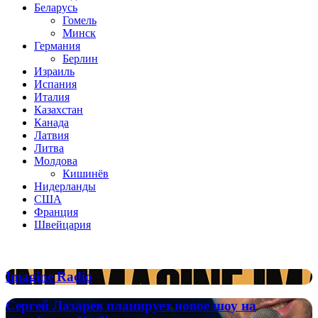
Беларусь
Гомель
Минск
Германия
Берлин
Израиль
Испания
Италия
Казахстан
Канада
Латвия
Литва
Молдова
Кишинёв
Нидерланды
США
Франция
Швейцария
Популярные радиостанции
Imagine
Imagine Radio
Radio
Сергей
Сергей Лазарев планирует новое шоу на
Лазарев