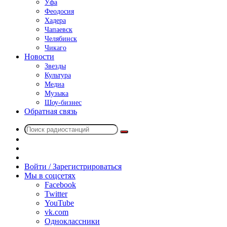
Уфа
Феодосия
Хадера
Чапаевск
Челябинск
Чикаго
Новости
Звезды
Культура
Медиа
Музыка
Шоу-бизнес
Обратная связь
Поиск
Switch
радиостанций
skin
Sidebar
Случайное
радио
Войти / Зарегистрироваться
Мы в соцсетях
Facebook
Twitter
YouTube
vk.com
Одноклассники