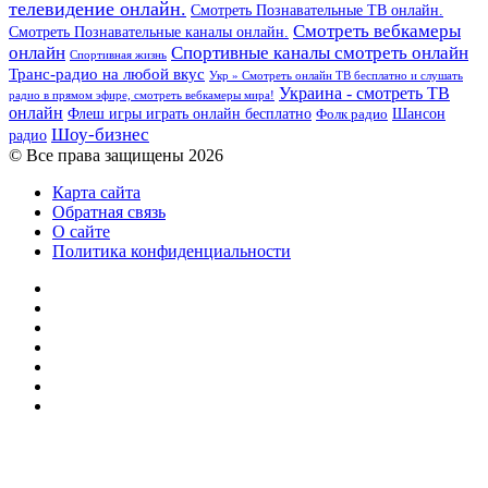
телевидение онлайн.
Смотреть Познавательные ТВ онлайн.
Смотреть вебкамеры
Смотреть Познавательные каналы онлайн.
онлайн
Спортивные каналы смотреть онлайн
Спортивная жизнь
Транс-радио на любой вкус
Укр » Смотреть онлайн ТВ бесплатно и слушать
Украина - смотреть ТВ
радио в прямом эфире, смотреть вебкамеры мира!
онлайн
Шансон
Флеш игры играть онлайн бесплатно
Фолк радио
Шоу-бизнес
радио
© Все права защищены 2026
Карта сайта
Обратная связь
О сайте
Политика конфиденциальности
Facebook
Twitter
YouTube
vk.com
Одноклассники
Telegram
RSS
Кнопка
«Наверх»