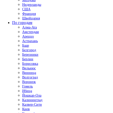
Молдова
Нидерланды
США
Франция
Швейцария
По городам
Алма-Ата
Амстердам
Ареццо
Астрахань
Баар
Белгород
Березники
Берлин
Борисовка
Вильнюс
Винница
Волгоград
Воронеж
Гомель
Ибица
Йошкар-Ола
Калининград
Калвер-Сити
Киев