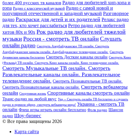
более 400 русских тв каналов
Радио для любителей хип-хопа и
рэпа
Радио с самой новой и
Радио с классической музыкой
популярной отечественной и западной музыкой
Разговорное
Раскраски для детей и их родителей
Релакс радио
радио
для тех, кто хочет расслабиться
Ретро радио для любителей
Рок радио для любителей тяжелой
хитов 80х и 90х
Россия - смотреть ТВ онлайн
музыки
Слушать
онлайн радио
Смотреть Азербайджанское ТВ онлайн. Смотреть
Азербайджанские каналы онлайн. Азербайджанское телевидение онлайн.
Смотреть
Смотреть Десткие каналы онлайн
Армянские каналы бесплатно
Смотреть Кино
(Фильмы) ТВ онлайн. Смотреть Кино каналы онлайн. Кино телевидение онлайн.
Смотреть Музыкальные ТВ онлайн. Смотреть
Развлекательные каналы онлайн. Развлекательное
телевидение онлайн.
Смотреть Познавательные ТВ онлайн.
Смотреть вебкамеры
Смотреть Познавательные каналы онлайн.
онлайн
Спортивные каналы смотреть онлайн
Спортивная жизнь
Транс-радио на любой вкус
Укр » Смотреть онлайн ТВ бесплатно и слушать
Украина - смотреть ТВ
радио в прямом эфире, смотреть вебкамеры мира!
онлайн
Шансон
Флеш игры играть онлайн бесплатно
Фолк радио
Шоу-бизнес
радио
© Все права защищены 2026
Карта сайта