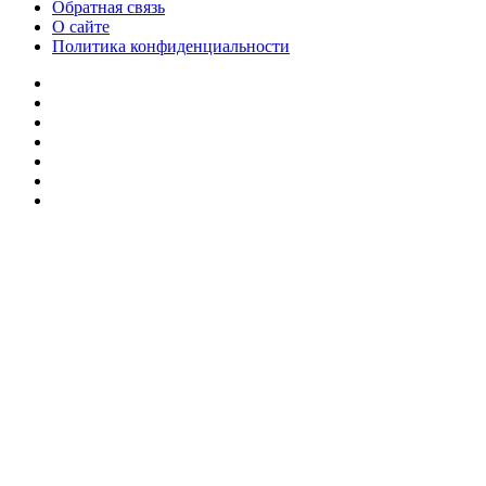
Обратная связь
О сайте
Политика конфиденциальности
Facebook
Twitter
YouTube
vk.com
Одноклассники
Telegram
RSS
Кнопка
«Наверх»