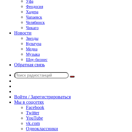
Уфа
Феодосия
Хадера
Чапаевск
Челябинск
Чикаго
Новости
Звезды
Культура
Медиа
Музыка
Шоу-бизнес
Обратная связь
Поиск
Switch
радиостанций
skin
Sidebar
Случайное
радио
Войти / Зарегистрироваться
Мы в соцсетях
Facebook
Twitter
YouTube
vk.com
Одноклассники