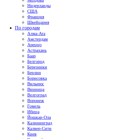
Молдова
Нидерланды
США
Франция
Швейцария
По городам
Алма-Ата
Амстердам
Ареццо
Астрахань
Баар
Белгород
Березники
Берлин
Борисовка
Вильнюс
Винница
Волгоград
Воронеж
Гомель
Ибица
Йошкар-Ола
Калининград
Калвер-Сити
Киев