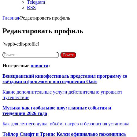
Telegram
RSS
Главная
/
Редактировать профиль
Редактировать профиль
[wppb-edit-profile]
Найти:
Интересные
новости
:
Венецианский кинофестиваль представил программу со
звёздами и фильмом о воссоединении Oasis
Какие дополнительные услуги действительно упрощают
путешествие
Музыка как глобальное шоу: главные события и
тенденции 2026 года
Бак для летнего душа: объём, нагрев и безопасная установка
Тейлор Свифт и Трэвис Келси официально поженились