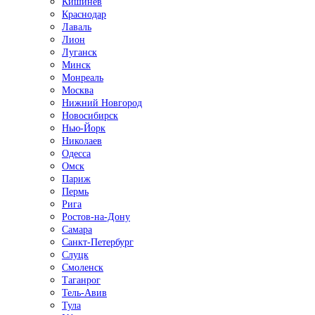
Кишинёв
Краснодар
Лаваль
Лион
Луганск
Минск
Монреаль
Москва
Нижний Новгород
Новосибирск
Нью-Йорк
Николаев
Одесса
Омск
Париж
Пермь
Рига
Ростов-на-Дону
Самара
Санкт-Петербург
Слуцк
Смоленск
Таганрог
Тель-Авив
Тула