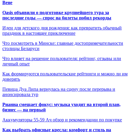
Вене
Oasis объявили о подготовке крупнейшего тура за
последние годы — спрос на билеты побил рекорды
Идеи для детского дня рождения: как превратить обычный
праздник в настоящее приключение
Что посмотреть в Минске: главные достопримечательности
столицы Беларуси
Что влияет на решение пользователя: рейтинг, отзывы или
личный опыт
Как формируются пользовательские рейтинги и можно ли им
доверять
Певица Дуа Липа вернулась на сцену после перерыва и
анонсировала тур
Рианна смещает фокус: музыка уходит на второй план,
бизнес — на первый
Аккумуляторы 55-59 Ач обзор и рекомендации по покупке
Как выбрать офисные кресла: комфорт и стиль на