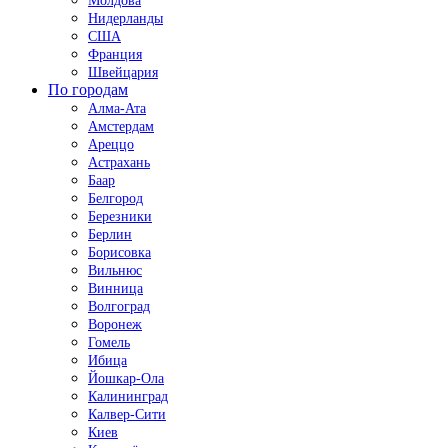
Молдова
Нидерланды
США
Франция
Швейцария
По городам
Алма-Ата
Амстердам
Ареццо
Астрахань
Баар
Белгород
Березники
Берлин
Борисовка
Вильнюс
Винница
Волгоград
Воронеж
Гомель
Ибица
Йошкар-Ола
Калининград
Калвер-Сити
Киев