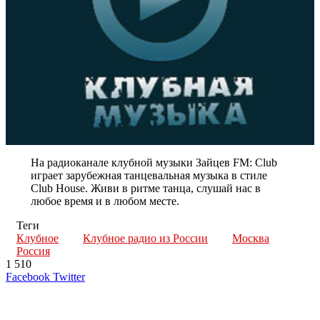
На радиоканале клубной музыки Зайцев FM: Club
играет зарубежная танцевальная музыка в стиле
Club House. Живи в ритме танца, слушай нас в
любое время и в любом месте.
Теги
Клубное
Клубное радио из России
Москва
Россия
1 510
LinkedIn
Tumblr
Reddit
Вконтакте
Одноклассники
Skype
Messenger
Messenger
WhatsApp
Telegram
Viber
Line
Поделиться
Печатать
Facebook
Twitter
через
электронную
Похожие радио
почту