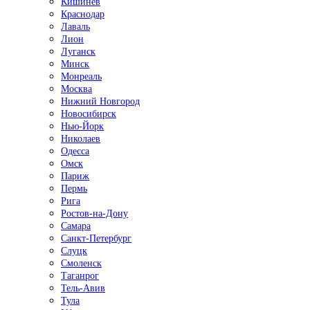
Кишинёв
Краснодар
Лаваль
Лион
Луганск
Минск
Монреаль
Москва
Нижний Новгород
Новосибирск
Нью-Йорк
Николаев
Одесса
Омск
Париж
Пермь
Рига
Ростов-на-Дону
Самара
Санкт-Петербург
Слуцк
Смоленск
Таганрог
Тель-Авив
Тула