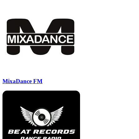
MixaDance FM