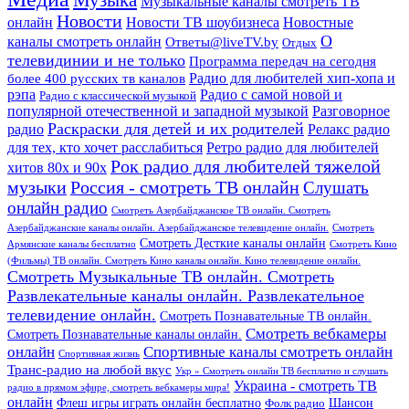
Музыка
Музыкальные каналы смотреть ТВ
Новости
онлайн
Новости ТВ шоубизнеса
Новостные
О
каналы смотреть онлайн
Ответы@liveTV.by
Отдых
телевидинии и не только
Программа передач на сегодня
более 400 русских тв каналов
Радио для любителей хип-хопа и
рэпа
Радио с самой новой и
Радио с классической музыкой
популярной отечественной и западной музыкой
Разговорное
Раскраски для детей и их родителей
Релакс радио
радио
для тех, кто хочет расслабиться
Ретро радио для любителей
Рок радио для любителей тяжелой
хитов 80х и 90х
Россия - смотреть ТВ онлайн
музыки
Слушать
онлайн радио
Смотреть Азербайджанское ТВ онлайн. Смотреть
Азербайджанские каналы онлайн. Азербайджанское телевидение онлайн.
Смотреть
Смотреть Десткие каналы онлайн
Армянские каналы бесплатно
Смотреть Кино
(Фильмы) ТВ онлайн. Смотреть Кино каналы онлайн. Кино телевидение онлайн.
Смотреть Музыкальные ТВ онлайн. Смотреть
Развлекательные каналы онлайн. Развлекательное
телевидение онлайн.
Смотреть Познавательные ТВ онлайн.
Смотреть вебкамеры
Смотреть Познавательные каналы онлайн.
онлайн
Спортивные каналы смотреть онлайн
Спортивная жизнь
Транс-радио на любой вкус
Укр » Смотреть онлайн ТВ бесплатно и слушать
Украина - смотреть ТВ
радио в прямом эфире, смотреть вебкамеры мира!
онлайн
Шансон
Флеш игры играть онлайн бесплатно
Фолк радио