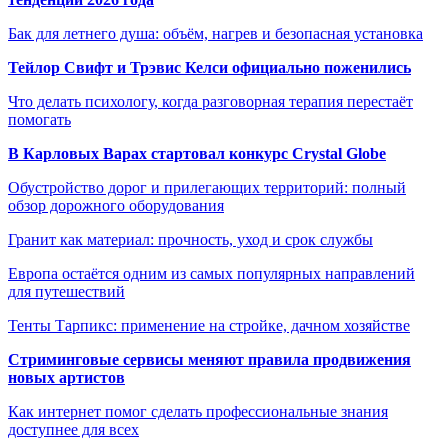
Бак для летнего душа: объём, нагрев и безопасная установка
Тейлор Свифт и Трэвис Келси официально поженились
Что делать психологу, когда разговорная терапия перестаёт
помогать
В Карловых Варах стартовал конкурс Crystal Globe
Обустройство дорог и прилегающих территорий: полный
обзор дорожного оборудования
Гранит как материал: прочность, уход и срок службы
Европа остаётся одним из самых популярных направлений
для путешествий
Тенты Тарпикс: применение на стройке, дачном хозяйстве
Стриминговые сервисы меняют правила продвижения
новых артистов
Как интернет помог сделать профессиональные знания
доступнее для всех