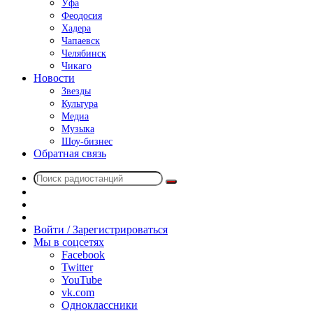
Уфа
Феодосия
Хадера
Чапаевск
Челябинск
Чикаго
Новости
Звезды
Культура
Медиа
Музыка
Шоу-бизнес
Обратная связь
Поиск
Switch
радиостанций
skin
Sidebar
Случайное
радио
Войти / Зарегистрироваться
Мы в соцсетях
Facebook
Twitter
YouTube
vk.com
Одноклассники