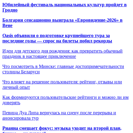
Юбилейный фестиваль национальных культур пройдет в
Гродно
Болгария сенсационно выиграла «Евровидение-2026» в
Вене
Oasis объявили о подготовке крупнейшего тура за
последние годы — спрос на билеты побил рекорды
Идеи для детского дня рождения: как превратить обычный
праздник в настоящее приключение
Что посмотреть в Минске: главные достопримечательности
столицы Беларуси
Что влияет на решение пользователя: рейтинг, отзывы или
личный опыт
Как формируются пользовательские рейтинги и можно ли им
доверять
Певица Дуа Липа вернулась на сцену после перерыва и
анонсировала тур
Рианна смещает фокус: музыка уходит на второй план,