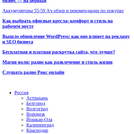
бизнес — на первый
Аккумуляторы 55-59 Ач обзор и рекомендации по покупке
Как выбрать офисные кресла: комфорт и стиль на
рабочем месте
Вышло обновление WordPress: как оно влияет на рекламу
и SEO бизнеса
Бесплатная и платная раскрутка сайта, что лучше?
Магия волн: радио как развлечение и стиль жизни
Слушать радио Рокс онлайн
Радио по странам
Россия
Астрахань
Белгород
Волгоград
Воронеж
Йошкар-Ола
Калининград
Краснодар