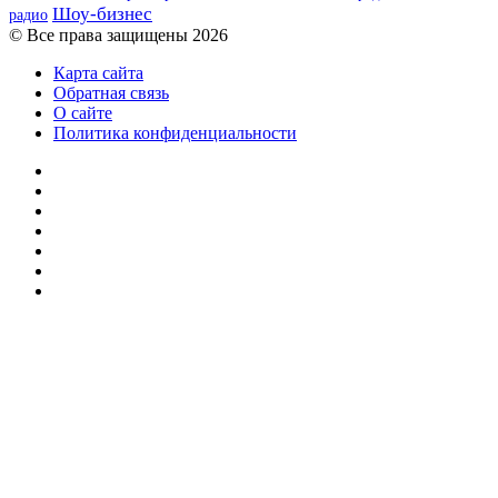
Шоу-бизнес
радио
© Все права защищены 2026
Карта сайта
Обратная связь
О сайте
Политика конфиденциальности
Facebook
Twitter
YouTube
vk.com
Одноклассники
Telegram
RSS
Кнопка
«Наверх»