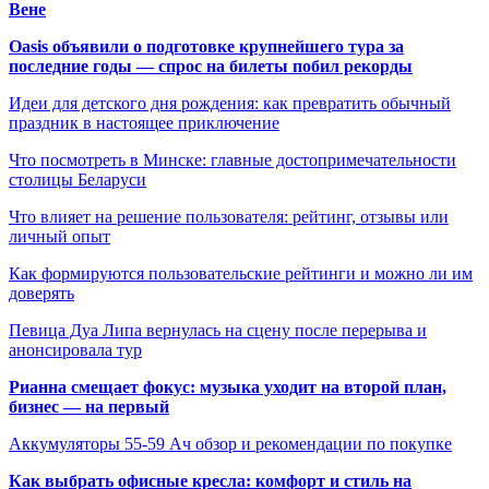
Вене
Oasis объявили о подготовке крупнейшего тура за
последние годы — спрос на билеты побил рекорды
Идеи для детского дня рождения: как превратить обычный
праздник в настоящее приключение
Что посмотреть в Минске: главные достопримечательности
столицы Беларуси
Что влияет на решение пользователя: рейтинг, отзывы или
личный опыт
Как формируются пользовательские рейтинги и можно ли им
доверять
Певица Дуа Липа вернулась на сцену после перерыва и
анонсировала тур
Рианна смещает фокус: музыка уходит на второй план,
бизнес — на первый
Аккумуляторы 55-59 Ач обзор и рекомендации по покупке
Как выбрать офисные кресла: комфорт и стиль на