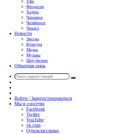
Уфа
Феодосия
Хадера
Чапаевск
Челябинск
Чикаго
Новости
Звезды
Культура
Медиа
Музыка
Шоу-бизнес
Обратная связь
Поиск
Switch
радиостанций
skin
Sidebar
Случайное
радио
Войти / Зарегистрироваться
Мы в соцсетях
Facebook
Twitter
YouTube
vk.com
Одноклассники