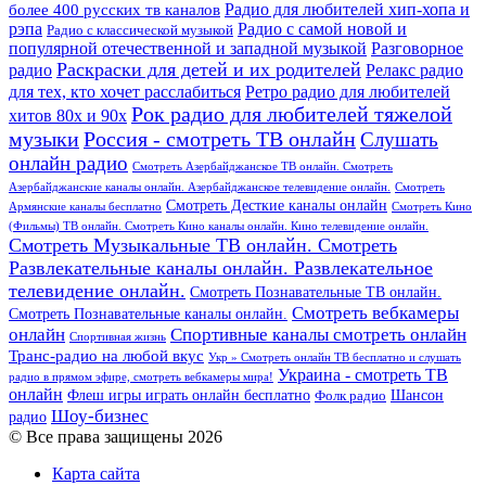
более 400 русских тв каналов
Радио для любителей хип-хопа и
рэпа
Радио с самой новой и
Радио с классической музыкой
популярной отечественной и западной музыкой
Разговорное
Раскраски для детей и их родителей
Релакс радио
радио
для тех, кто хочет расслабиться
Ретро радио для любителей
Рок радио для любителей тяжелой
хитов 80х и 90х
Россия - смотреть ТВ онлайн
музыки
Слушать
онлайн радио
Смотреть Азербайджанское ТВ онлайн. Смотреть
Азербайджанские каналы онлайн. Азербайджанское телевидение онлайн.
Смотреть
Смотреть Десткие каналы онлайн
Армянские каналы бесплатно
Смотреть Кино
(Фильмы) ТВ онлайн. Смотреть Кино каналы онлайн. Кино телевидение онлайн.
Смотреть Музыкальные ТВ онлайн. Смотреть
Развлекательные каналы онлайн. Развлекательное
телевидение онлайн.
Смотреть Познавательные ТВ онлайн.
Смотреть вебкамеры
Смотреть Познавательные каналы онлайн.
онлайн
Спортивные каналы смотреть онлайн
Спортивная жизнь
Транс-радио на любой вкус
Укр » Смотреть онлайн ТВ бесплатно и слушать
Украина - смотреть ТВ
радио в прямом эфире, смотреть вебкамеры мира!
онлайн
Шансон
Флеш игры играть онлайн бесплатно
Фолк радио
Шоу-бизнес
радио
© Все права защищены 2026
Карта сайта