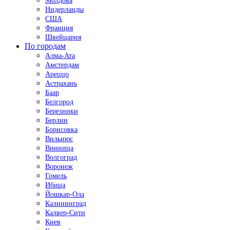
Молдова
Нидерланды
США
Франция
Швейцария
По городам
Алма-Ата
Амстердам
Ареццо
Астрахань
Баар
Белгород
Березники
Берлин
Борисовка
Вильнюс
Винница
Волгоград
Воронеж
Гомель
Ибица
Йошкар-Ола
Калининград
Калвер-Сити
Киев