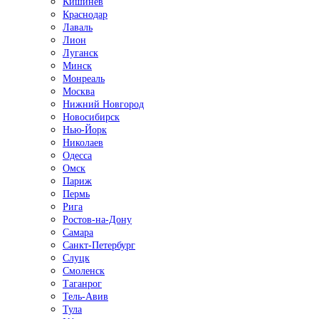
Кишинёв
Краснодар
Лаваль
Лион
Луганск
Минск
Монреаль
Москва
Нижний Новгород
Новосибирск
Нью-Йорк
Николаев
Одесса
Омск
Париж
Пермь
Рига
Ростов-на-Дону
Самара
Санкт-Петербург
Слуцк
Смоленск
Таганрог
Тель-Авив
Тула