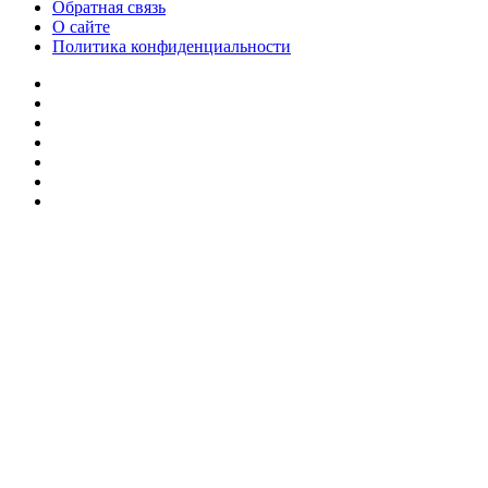
Обратная связь
О сайте
Политика конфиденциальности
Facebook
Twitter
YouTube
vk.com
Одноклассники
Telegram
RSS
Кнопка
«Наверх»