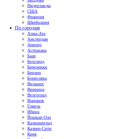
Молдова
Нидерланды
США
Франция
Швейцария
По городам
Алма-Ата
Амстердам
Ареццо
Астрахань
Баар
Белгород
Березники
Берлин
Борисовка
Вильнюс
Винница
Волгоград
Воронеж
Гомель
Ибица
Йошкар-Ола
Калининград
Калвер-Сити
Киев