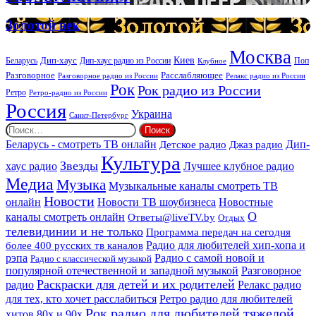
ритуальных
DEEP
услуг
Золотой
Золотой век
век
Москва
Киев
Дип-хаус
Беларусь
Дип-хаус радио из России
Клубное
Поп
Расслабляющее
Разговорное
Разговорное радио из России
Релакс радио из России
Рок
Рок радио из России
Ретро
Ретро-радио из России
Россия
Украина
Санкт-Петербург
Найти:
Дип-
Беларусь - смотреть ТВ онлайн
Джаз радио
Детское радио
Культура
Звезды
хаус радио
Лучшее клубное радио
Медиа
Музыка
Музыкальные каналы смотреть ТВ
Новости
онлайн
Новости ТВ шоубизнеса
Новостные
О
каналы смотреть онлайн
Ответы@liveTV.by
Отдых
телевидинии и не только
Программа передач на сегодня
более 400 русских тв каналов
Радио для любителей хип-хопа и
рэпа
Радио с самой новой и
Радио с классической музыкой
популярной отечественной и западной музыкой
Разговорное
Раскраски для детей и их родителей
Релакс радио
радио
для тех, кто хочет расслабиться
Ретро радио для любителей
Рок радио для любителей тяжелой
хитов 80х и 90х