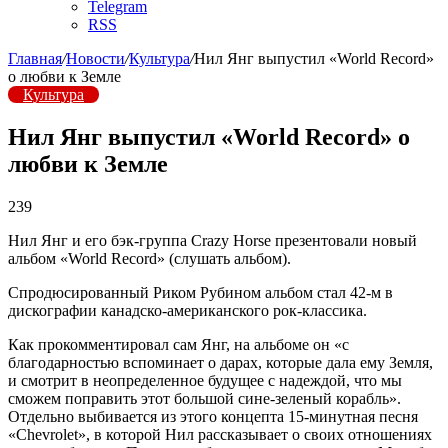
Telegram
RSS
Главная
/
Новости
/
Культура
/
Нил Янг выпустил «World Record»
о любви к Земле
Культура
Нил Янг выпустил «World Record» о
любви к Земле
239
Нил Янг и его бэк-группа Crazy Horse презентовали новый
альбом «World Record» (слушать альбом).
Спродюсированный Риком Рубином альбом стал 42-м в
дискографии канадско-американского рок-классика.
Как прокомментировал сам Янг, на альбоме он «с
благодарностью вспоминает о дарах, которые дала ему Земля,
и смотрит в неопределенное будущее с надеждой, что мы
сможем поправить этот большой сине-зеленый корабль».
Отдельно выбивается из этого концепта 15-минутная песня
«Chevrolet», в которой Нил рассказывает о своих отношениях