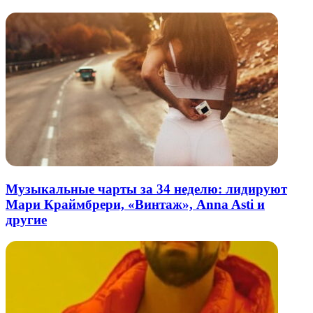
Музыкальные чарты за 34 неделю: лидируют
Мари Краймбрери, «Винтаж», Anna Asti и
другие