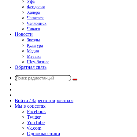
Уфа
Феодосия
Хадера
Чапаевск
Челябинск
Чикаго
Новости
Звезды
Культура
Медиа
Музыка
Шоу-бизнес
Обратная связь
Поиск
Switch
радиостанций
skin
Sidebar
Случайное
радио
Войти / Зарегистрироваться
Мы в соцсетях
Facebook
Twitter
YouTube
vk.com
Одноклассники