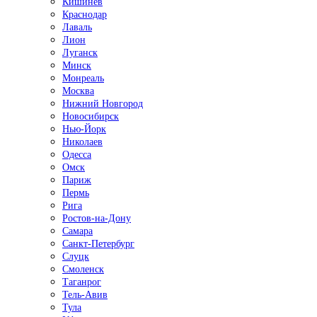
Кишинёв
Краснодар
Лаваль
Лион
Луганск
Минск
Монреаль
Москва
Нижний Новгород
Новосибирск
Нью-Йорк
Николаев
Одесса
Омск
Париж
Пермь
Рига
Ростов-на-Дону
Самара
Санкт-Петербург
Слуцк
Смоленск
Таганрог
Тель-Авив
Тула