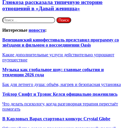
Глюкоза рассказала типичную историю
отношений в «Давай женицца»
Найти:
Интересные
новости
:
Венецианский кинофестиваль представил программу со
звёздами и фильмом о воссоединении Oasis
Какие дополнительные услуги действительно упрощают
путешествие
Музыка как глобальное шоу: главные события и
тенденции 2026 года
Бак для летнего душа: объём, нагрев и безопасная установка
Тейлор Свифт и Трэвис Келси официально поженились
Что делать психологу, когда разговорная терапия перестаёт
помогать
В Карловых Варах стартовал конкурс Crystal Globe