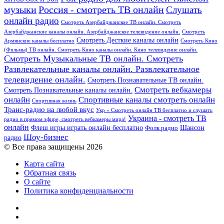
Россия - смотреть ТВ онлайн
музыки
Слушать
онлайн радио
Смотреть Азербайджанское ТВ онлайн. Смотреть
Азербайджанские каналы онлайн. Азербайджанское телевидение онлайн.
Смотреть
Смотреть Десткие каналы онлайн
Армянские каналы бесплатно
Смотреть Кино
(Фильмы) ТВ онлайн. Смотреть Кино каналы онлайн. Кино телевидение онлайн.
Смотреть Музыкальные ТВ онлайн. Смотреть
Развлекательные каналы онлайн. Развлекательное
телевидение онлайн.
Смотреть Познавательные ТВ онлайн.
Смотреть вебкамеры
Смотреть Познавательные каналы онлайн.
онлайн
Спортивные каналы смотреть онлайн
Спортивная жизнь
Транс-радио на любой вкус
Укр » Смотреть онлайн ТВ бесплатно и слушать
Украина - смотреть ТВ
радио в прямом эфире, смотреть вебкамеры мира!
онлайн
Шансон
Флеш игры играть онлайн бесплатно
Фолк радио
Шоу-бизнес
радио
© Все права защищены 2026
Карта сайта
Обратная связь
О сайте
Политика конфиденциальности
Facebook
Twitter